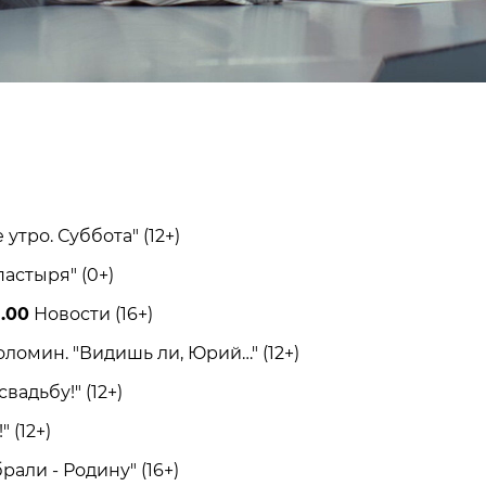
тро. Суббота" (12+)
стыря" (0+)
8.00
Новости (16+)
мин. "Видишь ли, Юрий…" (12+)
адьбу!" (12+)
 (12+)
ли - Родину" (16+)