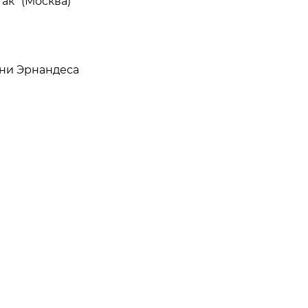
ак" (Москва)
ни Эрнандеса