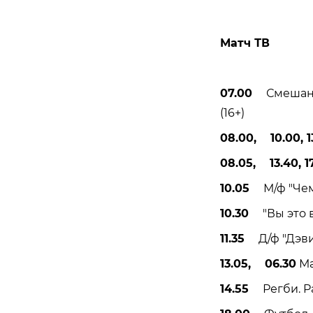
Матч ТВ
07.00
Смешанны
(16+)
08.00, 10.00, 1
08.05, 13.40, 17
10.05
М/ф "Чемп
10.30
"Вы это ви
11.35
Д/ф "Дэвид
13.05, 06.30
Ма
14.55
Регби. Par