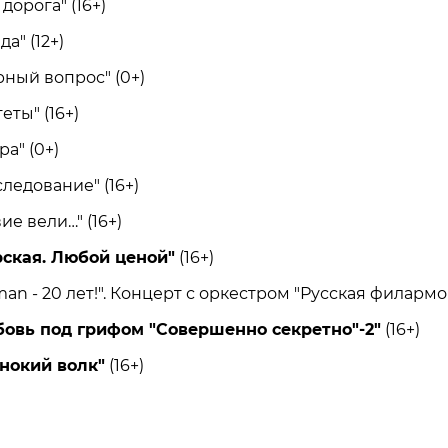
орога" (16+)
" (12+)
ый вопрос" (0+)
ты" (16+)
а" (0+)
едование" (16+)
е вели…" (16+)
рская. Любой ценой"
(16+)
 - 20 лет!". Концерт с оркестром "Русская филармон
овь под грифом "Совершенно секретно"-2"
(16+)
нокий волк"
(16+)