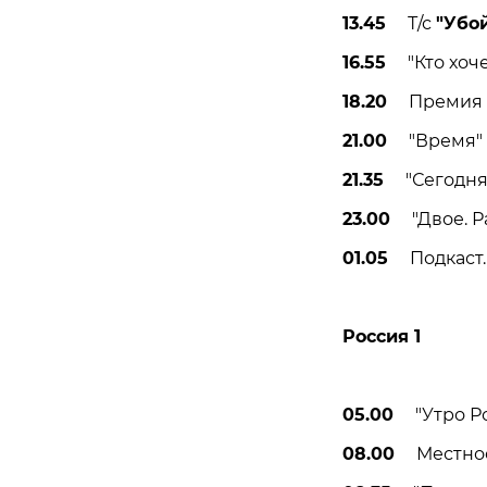
13.45
Т/с
"Убо
16.55
"Кто хочет
18.20
Премия "Ш
21.00
"Время" (
21.35
"Сегодня в
23.00
"Двое. Ра
01.05
Подкаст. 
Россия 1
05.00
"Утро Рос
08.00
Местное в