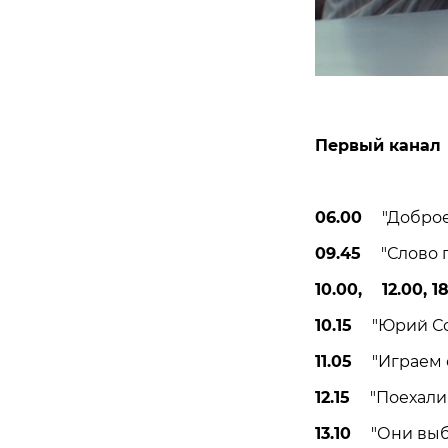
Первый канал
06.00
"Доброе у
09.45
"Слово па
10.00, 12.00, 1
10.15
"Юрий Соло
11.05
"Играем св
12.15
"Поехали!"
13.10
"Они выбра