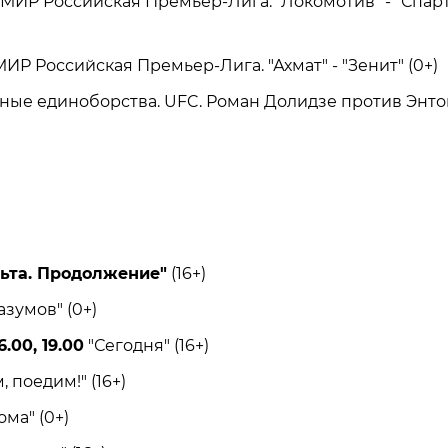
ИР Российская Премьер-Лига. "Локомотив" - "Спарт
Р Российская Премьер-Лига. "Ахмат" - "Зенит" (0+)
 единоборства. UFC. Роман Долидзе против Энто
ьта. Продолжение"
(16+)
умов" (0+)
6.00, 19.00
"Сегодня" (16+)
поедим!" (16+)
а" (0+)