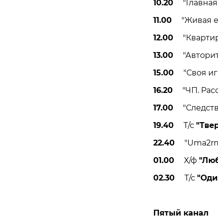
10.20
"Главная д
11.00
"Живая еда
12.00
"Квартирн
13.00
"Авторите
15.00
"Своя игр
16.20
"ЧП. Рассл
17.00
"Следстви
19.40
Т/с
"Тве
22.40
"Uma2rman
01.00
Х/ф
"Люб
02.30
Т/с
"Оди
Пятый канал