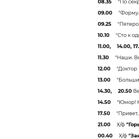
08.35
"По секре
09.00
"Формула
09.25
"Пятеро н
10.10
"Сто к одн
11.00, 14.00, 17
11.30
"Наши. Вое
12.00
"Доктор М
13.00
"Большие 
14.30, 20.50
Ве
14.50
"Юмор! Юм
17.50
"Привет, А
21.00
Х/ф
"Гор
00.40
Х/ф
"За