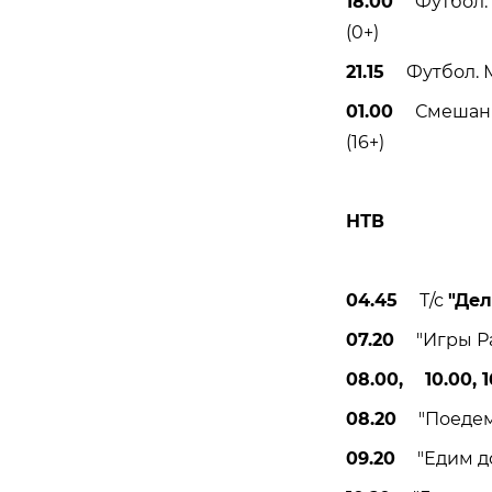
18.00
Футбол. М
(0+)
21.15
Футбол. МИ
01.00
Смешанные
(16+)
НТВ
04.45
Т/с
"Дел
07.20
"Игры Раз
08.00, 10.00, 1
08.20
"Поедем, 
09.20
"Едим дом