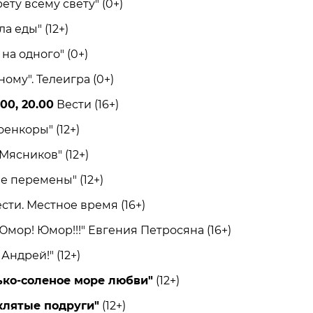
ту всему свету" (0+)
 еды" (12+)
а одного" (0+)
ому". Телеигра (0+)
.00, 20.00
Вести (16+)
нкоры" (12+)
ясников" (12+)
перемены" (12+)
сти. Местное время (16+)
ор! Юмор!!!" Евгения Петросяна (16+)
ндрей!" (12+)
ько-соленое море любви"
(12+)
клятые подруги"
(12+)