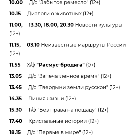
10.00
Д/с "Забытое ремесло" (12+)
10.15
Диалоги о животных (12+)
11.00, 13.30, 18.00, 20.30
Новости культуры
(12+)
11.15, 03.10
Неизвестные маршруты России
(12+)
11.55
Х/ф
"Расмус-бродяга"
(0+)
13.05
Д/с "Запечатленное время" (12+)
13.45
Д/с "Твердыни земли русской" (12+)
14.35
Линия жизни (12+)
15.30
Т/ф "Без права на пощаду" (12+)
17.40
Кристальные истории (12+)
18.15
Д/с "Первые в мире" (12+)