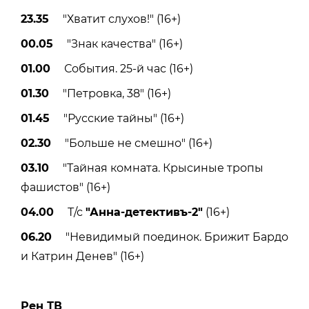
23.35
"Хватит слухов!" (16+)
00.05
"Знак качества" (16+)
01.00
События. 25-й час (16+)
01.30
"Петровка, 38" (16+)
01.45
"Русские тайны" (16+)
02.30
"Больше не смешно" (16+)
03.10
"Тайная комната. Крысиные тропы
фашистов" (16+)
04.00
Т/с
"Анна-детективъ-2"
(16+)
06.20
"Невидимый поединок. Брижит Бардо
и Катрин Денев" (16+)
Рен ТВ