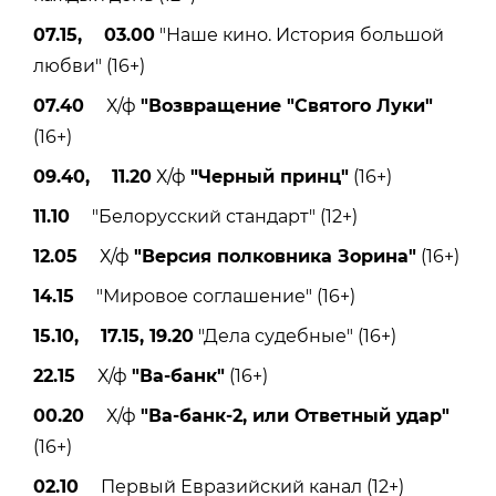
07.15, 03.00
"Наше кино. История большой
любви" (16+)
07.40
Х/ф
"Возвращение "Святого Луки"
(16+)
09.40, 11.20
Х/ф
"Черный принц"
(16+)
11.10
"Белорусский стандарт" (12+)
12.05
Х/ф
"Версия полковника Зорина"
(16+)
14.15
"Мировое соглашение" (16+)
15.10, 17.15, 19.20
"Дела судебные" (16+)
22.15
Х/ф
"Ва-банк"
(16+)
00.20
Х/ф
"Ва-банк-2, или Ответный удар"
(16+)
02.10
Первый Евразийский канал (12+)