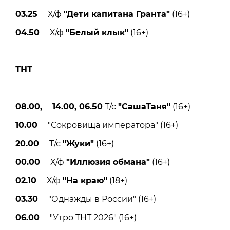
03.25
Х/ф
"Дети капитана Гранта"
(16+)
04.50
Х/ф
"Белый клык"
(16+)
ТНТ
08.00, 14.00, 06.50
Т/с
"СашаТаня"
(16+)
10.00
"Сокровища императора" (16+)
20.00
Т/с
"Жуки"
(16+)
00.00
Х/ф
"Иллюзия обмана"
(16+)
02.10
Х/ф
"На краю"
(18+)
03.30
"Однажды в России" (16+)
06.00
"Утро ТНТ 2026" (16+)