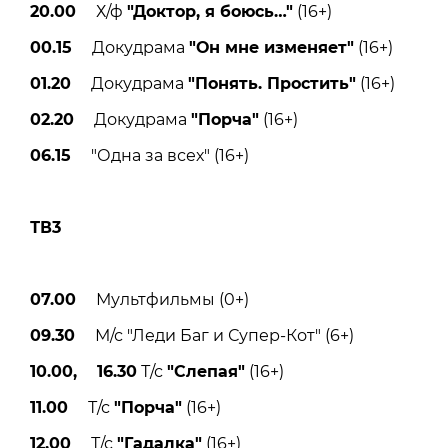
20.00
Х/ф
"Доктор, я боюсь
…"
(16+)
00.15
Докудрама
"Он мне изменяет"
(16+)
01.20
Докудрама
"Понять. Простить"
(16+)
02.20
Докудрама
"Порча"
(16+)
06.15
"Одна за всех" (16+)
ТВ3
07.00
Мультфильмы (0+)
09.30
М/с "Леди Баг и Супер-Кот" (6+)
10.00, 16.30
Т/с
"Слепая"
(16+)
11.00
Т/с
"Порча"
(16+)
12.00
Т/с
"Гадалка"
(16+)