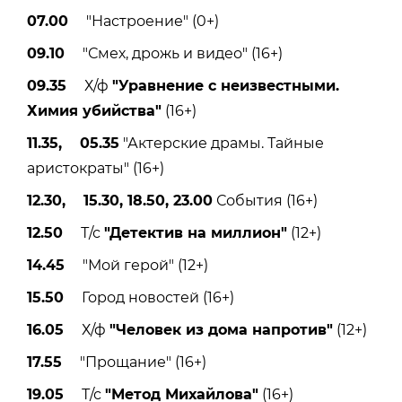
07.00
"Настроение" (0+)
09.10
"Смех, дрожь и видео" (16+)
09.35
Х/ф
"Уравнение с неизвестными.
Химия убийства"
(16+)
11.35, 05.35
"Актерские драмы. Тайные
аристократы" (16+)
12.30, 15.30, 18.50, 23.00
События (16+)
12.50
Т/с
"Детектив на миллион"
(12+)
14.45
"Мой герой" (12+)
15.50
Город новостей (16+)
16.05
Х/ф
"Человек из дома напротив"
(12+)
17.55
"Прощание" (16+)
19.05
Т/с
"Метод Михайлова"
(16+)