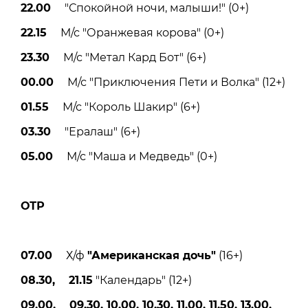
22.00
"Спокойной ночи, малыши!" (0+)
22.15
М/с "Оранжевая корова" (0+)
23.30
М/с "Метал Кард Бот" (6+)
00.00
М/с "Приключения Пети и Волка" (12+)
01.55
М/с "Король Шакир" (6+)
03.30
"Ералаш" (6+)
05.00
М/с "Маша и Медведь" (0+)
ОТР
07.00
Х/ф
"Американская дочь"
(16+)
08.30, 21.15
"Календарь" (12+)
09.00, 09.30, 10.00, 10.30, 11.00, 11.50, 13.00,