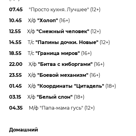
07.45
"Просто кухня. Лучшее" (12+)
10.45
Х/ф
"Холоп"
(16+)
12.55
Х/ф
"Снежный человек"
(12+)
14.55
Т/с
"Папины дочки. Новые"
(12+)
18.55
Т/с
"Граница миров"
(16+)
22.00
Х/ф
"Битва с киборгами"
(16+)
23.55
Х/ф
"Боевой механизм"
(16+)
01.45
Х/ф
"Координаты "Цитадель"
(18+)
03.15
Х/ф
"Белый слон"
(18+)
04.35
М/ф "Папа-мама гусь" (12+)
Домашний