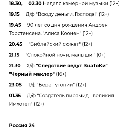
18.30, 02.30
Неделя камерной музыки (12+)
19.15
Д/ф "Всюду деньги, Господа!" (12+)
19.45
90 лет со дня рождения Андрея
Торстенсена. "Алиса Коонен" (12+)
20.45
"Библейский сюжет" (12+)
21.15
"Спокойной ночи, малыши!" (0+)
21.30
Х/ф
"Следствие ведут ЗнаТоКи"
.
"Черный маклер"
(16+)
23.05
Т/ф "Берег утопии" (12+)
01.35
Д/ф "Создатель пирамид - великий
Имхотеп" (12+)
Россия 24