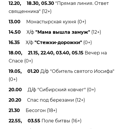
12.20, 18.30, 05.30
"Прямая линия. Ответ
священника" (12+)
13.00
Монастырская кухня (0+)
14.50
Х/ф
"Мама вышла замуж"
(12+)
16.35
Х/ф
"Стежки-дорожки"
(0+)
18.00, 21.15, 22.40, 03.40, 05.15
Вечер на
Спасе (0+)
19.05, 01.20
Д/ф "Обитель святого Иосифа"
(0+)
20.00
Д/ф "Сибирский ковчег" (0+)
20.20
Спас под березами (12+)
21.30
Бесогон (18+)
22.55, 03.55
Поле битвы (16+)