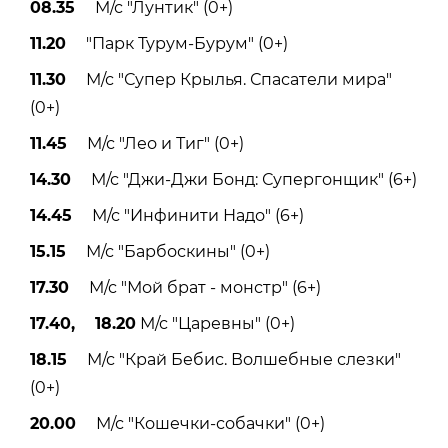
08.35
М/с "Лунтик" (0+)
11.20
"Парк Турум-Бурум" (0+)
11.30
М/с "Супер Крылья. Спасатели мира"
(0+)
11.45
М/с "Лео и Тиг" (0+)
14.30
М/с "Джи-Джи Бонд: Супергонщик" (6+)
14.45
М/с "Инфинити Надо" (6+)
15.15
М/с "Барбоскины" (0+)
17.30
М/с "Мой брат - монстр" (6+)
17.40, 18.20
М/с "Царевны" (0+)
18.15
М/с "Край Бебис. Волшебные слезки"
(0+)
20.00
М/с "Кошечки-собачки" (0+)