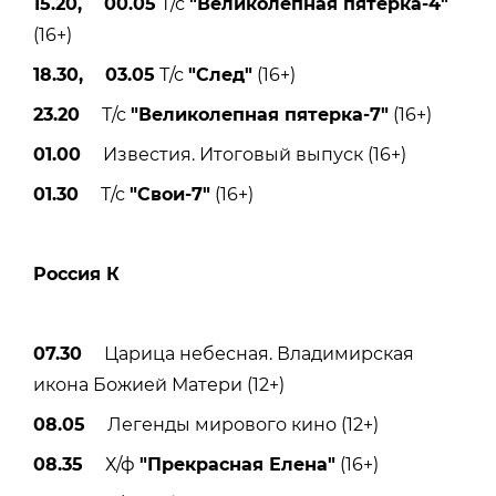
15.20, 00.05
Т/с
"Великолепная пятерка-4"
(16+)
18.30, 03.05
Т/с
"След"
(16+)
23.20
Т/с
"Великолепная пятерка-7"
(16+)
01.00
Известия. Итоговый выпуск (16+)
01.30
Т/с
"Свои-7"
(16+)
Россия К
07.30
Царица небесная. Владимирская
икона Божией Матери (12+)
08.05
Легенды мирового кино (12+)
08.35
Х/ф
"Прекрасная Елена"
(16+)