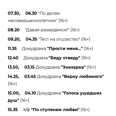
07.30, 06.30
"По делам
несовершеннолетних" (16+)
08.20
"Давай разведемся!" (16+)
09.20, 04.35
"Тест на отцовство" (16+)
11.35
Докудрама
"Прости меня
…"
(16+)
12.40
Докудрама
"Беду отведу"
(16+)
13.50, 03.15
Докудрама
"Знахарка"
(16+)
14.25, 03.45
Докудрама
"Верну любимого"
(16+)
15.00, 04.10
Докудрама
"Голоса ушедших
душ"
(16+)
15.35
Х/ф
"По ступеням любви"
(16+)