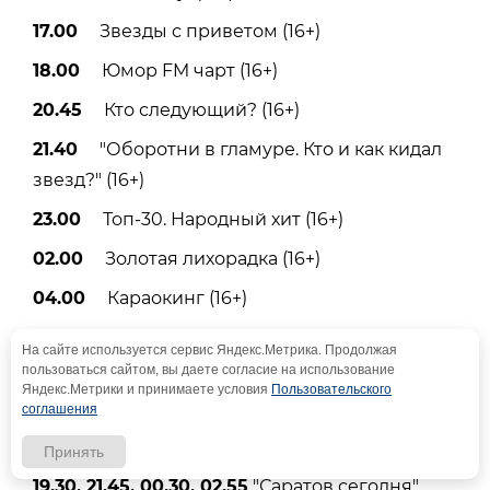
17.00
Звезды с приветом (16+)
18.00
Юмор FM чарт (16+)
20.45
Кто следующий? (16+)
21.40
"Оборотни в гламуре. Кто и как кидал
звезд?" (16+)
23.00
Топ-30. Народный хит (16+)
02.00
Золотая лихорадка (16+)
04.00
Караокинг (16+)
На сайте используется сервис Яндекс.Метрика. Продолжая
пользоваться сайтом, вы даете согласие на использование
Саратов 24
Яндекс.Метрики и принимаете условия
Пользовательского
соглашения
Принять
06.00, 07.00, 08.00, 09.00, 13.00, 15.00, 16.30,
19.30, 21.45, 00.30, 02.55
"Саратов сегодня"