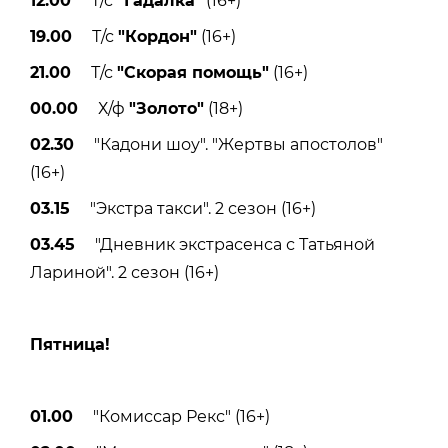
12.00
Т/с
"Гадалка"
(16+)
19.00
Т/с
"Кордон"
(16+)
21.00
Т/с
"Скорая помощь"
(16+)
00.00
Х/ф
"Золото"
(18+)
02.30
"Кадони шоу". "Жертвы апостолов"
(16+)
03.15
"Экстра такси". 2 сезон (16+)
03.45
"Дневник экстрасенса с Татьяной
Лариной". 2 сезон (16+)
Пятницa!
01.00
"Комиссар Рекс" (16+)