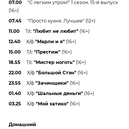
07.00
"С легким утром!" 1 сезон. 15-й выпуск
(16+)
07.45
"Просто кухня. Лучшее" (12+)
11.00
Т/с
"Любит не любит"
(16+)
12.40
Х/ф
"Марли и я"
(16+)
15.00
Т/с
"Престиж"
(16+)
18.55
Т/с
"Мистер ноготь"
(16+)
22.00
Х/ф
"Большой Стэн"
(16+)
23.55
Х/ф
"Зачинщики"
(16+)
01.40
Х/ф
"Шальные деньги"
(16+)
03.25
Х/ф
"Мой хатико"
(16+)
Домашний