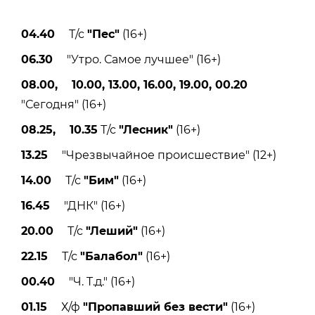
04.40
Т/с
"Пес"
(16+)
06.30
"Утро. Самое лучшее" (16+)
08.00, 10.00, 13.00, 16.00, 19.00, 00.20
"Сегодня" (16+)
08.25, 10.35
Т/с
"Лесник"
(16+)
13.25
"Чрезвычайное происшествие" (12+)
14.00
Т/с
"Бим"
(16+)
16.45
"ДНК" (16+)
20.00
Т/с
"Леший"
(16+)
22.15
Т/с
"Балабол"
(16+)
00.40
"Ч. T.д." (16+)
01.15
Х/ф
"Пропавший без вести"
(16+)