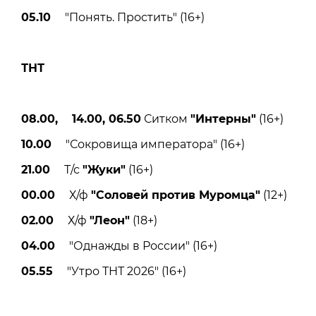
05.10
"Понять. Простить" (16+)
ТНТ
08.00, 14.00, 06.50
Ситком
"Интерны"
(16+)
10.00
"Сокровища императора" (16+)
21.00
Т/с
"Жуки"
(16+)
00.00
Х/ф
"Соловей против Муромца"
(12+)
02.00
Х/ф
"Леон"
(18+)
04.00
"Однажды в России" (16+)
05.55
"Утро ТНТ 2026" (16+)