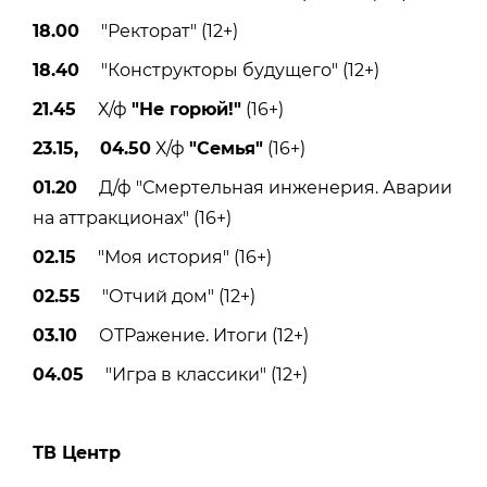
18.00
"Ректорат" (12+)
18.40
"Конструкторы будущего" (12+)
21.45
Х/ф
"Не горюй!"
(16+)
23.15, 04.50
Х/ф
"Семья"
(16+)
01.20
Д/ф "Смертельная инженерия. Аварии
на аттракционах" (16+)
02.15
"Моя история" (16+)
02.55
"Отчий дом" (12+)
03.10
ОТРажение. Итоги (12+)
04.05
"Игра в классики" (12+)
ТВ Центр