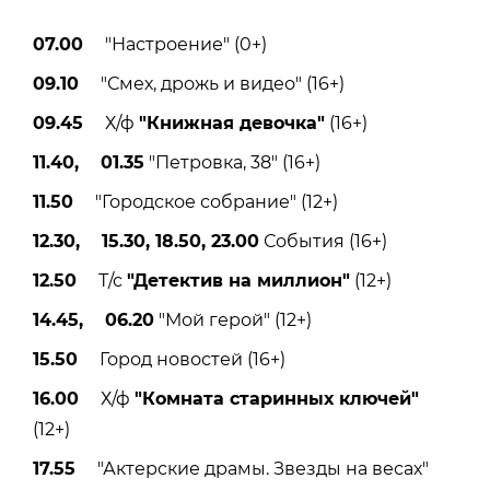
07.00
"Настроение" (0+)
09.10
"Смех, дрожь и видео" (16+)
09.45
Х/ф
"Книжная девочка"
(16+)
11.40, 01.35
"Петровка, 38" (16+)
11.50
"Городское собрание" (12+)
12.30, 15.30, 18.50, 23.00
События (16+)
12.50
Т/с
"Детектив на миллион"
(12+)
14.45, 06.20
"Мой герой" (12+)
15.50
Город новостей (16+)
16.00
Х/ф
"Комната старинных ключей"
(12+)
17.55
"Актерские драмы. Звезды на весах"