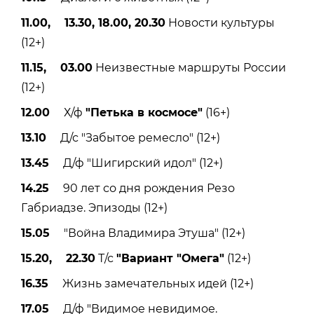
11.00, 13.30, 18.00, 20.30
Новости культуры
(12+)
11.15, 03.00
Неизвестные маршруты России
(12+)
12.00
Х/ф
"Петька в космосе"
(16+)
13.10
Д/с "Забытое ремесло" (12+)
13.45
Д/ф "Шигирский идол" (12+)
14.25
90 лет со дня рождения Резо
Габриадзе. Эпизоды (12+)
15.05
"Война Владимира Этуша" (12+)
15.20, 22.30
Т/с
"Вариант "Омега"
(12+)
16.35
Жизнь замечательных идей (12+)
17.05
Д/ф "Видимое невидимое.