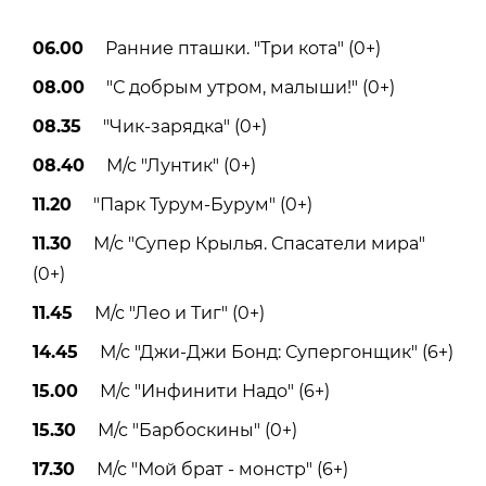
06.00
Ранние пташки. "Три кота" (0+)
08.00
"С добрым утром, малыши!" (0+)
08.35
"Чик-зарядка" (0+)
08.40
М/с "Лунтик" (0+)
11.20
"Парк Турум-Бурум" (0+)
11.30
М/с "Супер Крылья. Спасатели мира"
(0+)
11.45
М/с "Лео и Тиг" (0+)
14.45
М/с "Джи-Джи Бонд: Супергонщик" (6+)
15.00
М/с "Инфинити Надо" (6+)
15.30
М/с "Барбоскины" (0+)
17.30
М/с "Мой брат - монстр" (6+)