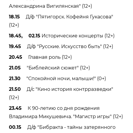
Александрина Вигилянская" (12+)
18.15
Д/ф "Пятигорск. Кофейня Гукасова"
(12+)
18.45, 02.15
Исторические концерты (12+)
19.45
Д/ф "Русские. Искусство быть" (12+)
20.45
Главная роль (12+)
21.05
"Библейский сюжет" (12+)
21.30
"Спокойной ночи, малыши!" (0+)
21.50
Д/с "Кино история контрразведки"
(12+)
23.45
К 90-летию со дня рождения
Владимира Микушевича. "Магистр игры" (12+)
00.15
Д/ф "Бибракта - тайны затерянного