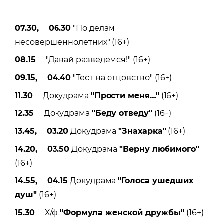
07.30, 06.30
"По делам
несовершеннолетних" (16+)
08.15
"Давай разведемся!" (16+)
09.15, 04.40
"Тест на отцовство" (16+)
11.30
Докудрама
"Прости меня
…"
(16+)
12.35
Докудрама
"Беду отведу"
(16+)
13.45, 03.20
Докудрама
"Знахарка"
(16+)
14.20, 03.50
Докудрама
"Верну любимого"
(16+)
14.55, 04.15
Докудрама
"Голоса ушедших
душ"
(16+)
15.30
Х/ф
"Формула женской дружбы"
(16+)