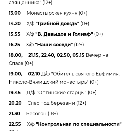
священника" (12+)
13.00
Монастырская кухня (0+)
14.20
Х/ф
"Грибной дождь"
(0+)
15.55
Х/ф
"В. Давыдов и Голиаф"
(0+)
16.25
Х/ф
"Наши соседи"
(12+)
18.00, 21.15, 22.40, 02.50, 05.15
Вечер на
Спасе (0+)
19.00, 02.10
Д/ф "Обитель святого Евфимия.
Николо-Вяжищский монастырь" (0+)
19.45
Д/ф "Оптинские старцы" (0+)
20.20
Спас под березами (12+)
21.30
Бесогон (18+)
22.55
Х/ф
"Контрольная по специальности"