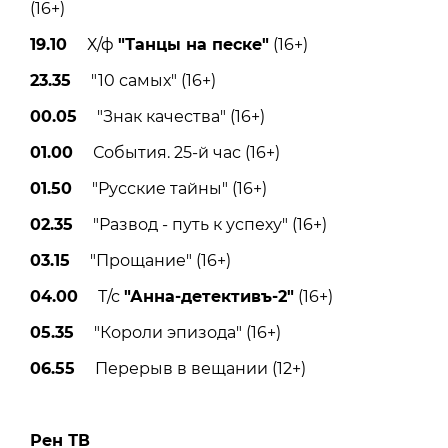
(16+)
19.10
Х/ф
"Танцы на песке"
(16+)
23.35
"10 самых" (16+)
00.05
"Знак качества" (16+)
01.00
События. 25-й час (16+)
01.50
"Русские тайны" (16+)
02.35
"Развод - путь к успеху" (16+)
03.15
"Прощание" (16+)
04.00
Т/с
"Анна-детективъ-2"
(16+)
05.35
"Короли эпизода" (16+)
06.55
Перерыв в вещании (12+)
Рен ТВ