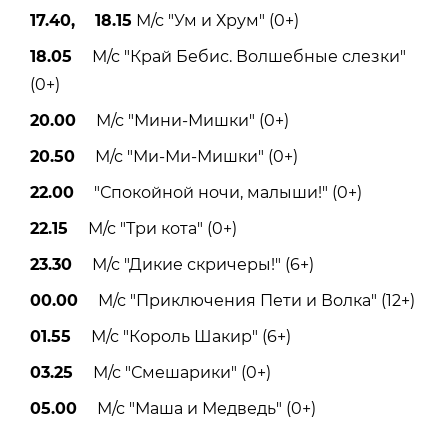
17.40, 18.15
М/с "Ум и Хрум" (0+)
18.05
М/с "Край Бебис. Волшебные слезки"
(0+)
20.00
М/с "Мини-Мишки" (0+)
20.50
М/с "Ми-Ми-Мишки" (0+)
22.00
"Спокойной ночи, малыши!" (0+)
22.15
М/с "Три кота" (0+)
23.30
М/с "Дикие скричеры!" (6+)
00.00
М/с "Приключения Пети и Волка" (12+)
01.55
М/с "Король Шакир" (6+)
03.25
М/с "Смешарики" (0+)
05.00
М/с "Маша и Медведь" (0+)