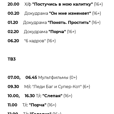
20.00
Х/ф
"Постучись в мою калитку"
(16+)
00.20
Докудрама
"Он мне изменяет"
(16+)
01.20
Докудрама
"Понять. Простить"
(16+)
02.20
Докудрама
"Порча"
(16+)
06.20
"6 кадров" (16+)
ТВ3
07.00, 06.45
Мультфильмы (0+)
09.30
М/с "Леди Баг и Супер-Кот" (6+)
10.00, 16.30
Т/с
"Слепая"
(16+)
11.00
Т/с
"Порча"
(16+)