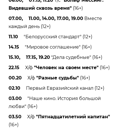
06.00, 07.15, 11.20
Т/с
"Вольф Мессинг:
Видевший сквозь время"
(16+)
07.00, 11.00, 14.00, 17.00, 19.00
Вместе
каждый день (12+)
11.10
"Белорусский стандарт" (12+)
14.15
"Мировое соглашение" (16+)
15.10, 17.15, 19.20
"Дела судебные" (16+)
22.15
Х/ф
"Человек на своем месте"
(16+)
00.20
Х/ф
"Разные судьбы"
(16+)
02.10
Первый Евразийский канал (12+)
03.00
"Наше кино. История большой
любви" (16+)
03.50
Х/ф
"Пятнадцатилетний капитан"
(16+)