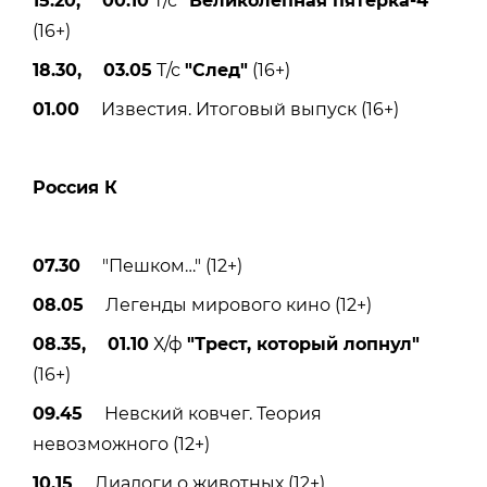
15.20, 00.10
Т/с
"Великолепная пятерка-4"
(16+)
18.30, 03.05
Т/с
"След"
(16+)
01.00
Известия. Итоговый выпуск (16+)
Россия К
07.30
"Пешком…" (12+)
08.05
Легенды мирового кино (12+)
08.35, 01.10
Х/ф
"Трест, который лопнул"
(16+)
09.45
Невский ковчег. Теория
невозможного (12+)
10.15
Диалоги о животных (12+)