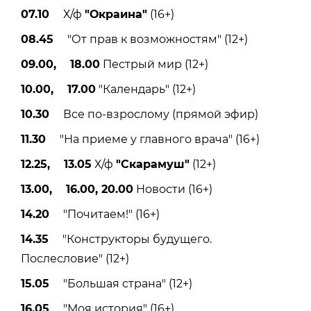
07.10
Х/ф
"Окраина"
(16+)
08.45
"От прав к возможностям" (12+)
09.00, 18.00
Пестрый мир (12+)
10.00, 17.00
"Календарь" (12+)
10.30
Все по-взрослому (прямой эфир)
11.30
"На приеме у главного врача" (16+)
12.25, 13.05
Х/ф
"Скарамуш"
(12+)
13.00, 16.00, 20.00
Новости (16+)
14.20
"Почитаем!" (16+)
14.35
"Конструкторы будущего.
Послесловие" (12+)
15.05
"Большая страна" (12+)
16.05
"Моя история" (16+)