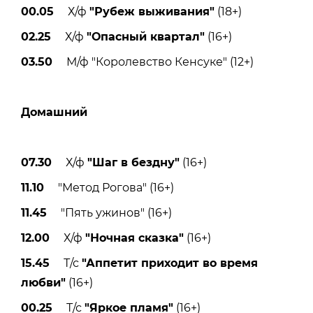
00.05
Х/ф
"Рубеж выживания"
(18+)
02.25
Х/ф
"Опасный квартал"
(16+)
03.50
М/ф "Королевство Кенсуке" (12+)
Домашний
07.30
Х/ф
"Шаг в бездну"
(16+)
11.10
"Метод Рогова" (16+)
11.45
"Пять ужинов" (16+)
12.00
Х/ф
"Ночная сказка"
(16+)
15.45
Т/с
"Аппетит приходит во время
любви"
(16+)
00.25
Т/с
"Яркое пламя"
(16+)