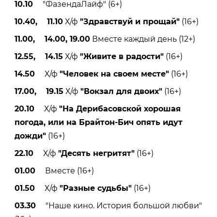
10.10
"ФазендаЛайф" (6+)
10.40, 11.10
Х/ф
"Здравствуй и прощай"
(16+)
11.00, 14.00, 19.00
Вместе каждый день (12+)
12.55, 14.15
Х/ф
"Живите в радости"
(16+)
14.50
Х/ф
"Человек на своем месте"
(16+)
17.00, 19.15
Х/ф
"Вокзал для двоих"
(16+)
20.10
Х/ф
"На Дерибасовской хорошая
погода, или на Брайтон-Бич опять идут
дожди"
(16+)
22.10
Х/ф
"Десять негритят"
(16+)
01.00
Вместе (16+)
01.50
Х/ф
"Разные судьбы"
(16+)
03.30
"Наше кино. История большой любви"