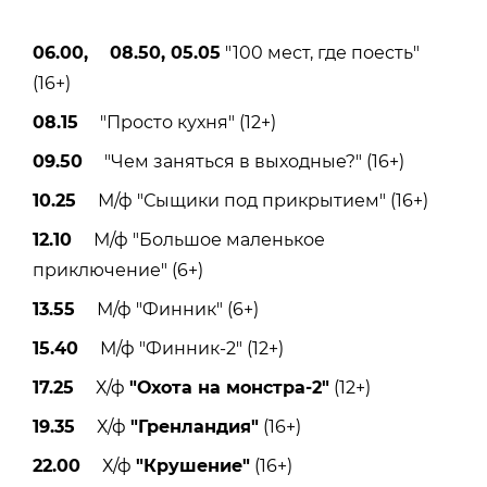
06.00, 08.50, 05.05
"100 мест, где поесть"
(16+)
08.15
"Просто кухня" (12+)
09.50
"Чем заняться в выходные?" (16+)
10.25
М/ф "Сыщики под прикрытием" (16+)
12.10
М/ф "Большое маленькое
приключение" (6+)
13.55
М/ф "Финник" (6+)
15.40
М/ф "Финник-2" (12+)
17.25
Х/ф
"Охота на монстра-2"
(12+)
19.35
Х/ф
"Гренландия"
(16+)
22.00
Х/ф
"Крушение"
(16+)