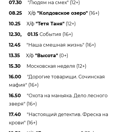
07.30
"Людям на смех" (12+)
08.25
Х/ф
"Колдовское озеро"
(16+)
10.25
Х/ф
"Тетя Таня"
(12+)
12.30, 01.15
События (16+)
12.45
"Наша смешная жизнь" (16+)
13.35
Х/ф
"Высота"
(0+)
15.30
Московская неделя (12+)
16.00
"Дорогие товарищи. Сочинская
мафия" (16+)
16.50
"Охота на маньяка. Дело лесного
зверя" (16+)
17.40
"Настоящий детектив. Фреска на
крови" (16+)