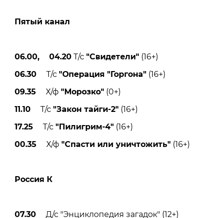
Пятый канал
06.00, 04.20
Т/с
"Свидетели"
(16+)
06.30
Т/с
"Операция "Горгона"
(16+)
09.35
Х/ф
"Морозко"
(0+)
11.10
Т/с
"Закон тайги-2"
(16+)
17.25
Т/с
"Пилигрим-4"
(16+)
00.35
Х/ф
"Спасти или уничтожить"
(16+)
Россия К
07.30
Д/с "Энциклопедия загадок" (12+)