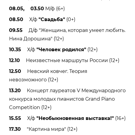
08.05, 03.50
М/ф (6+)
08.50
Х/ф
"Свадьба"
(0+)
09.55
Д/ф "Женщина, которая умеет любить.
Нина Дорошина" (12+)
10.35
Х/ф
"Человек родился"
(12+)
12.10
Неизвестные маршруты России (12+)
12.50
Невский ковчег. Теория
невозможного (12+)
13.20
Концерт лауреатов V Международного
конкурса молодых пианистов Grand Piano
Competition (12+)
15.55
Х/ф
"Необыкновенная выставка!"
(16+)
17.30
"Картина мира" (12+)