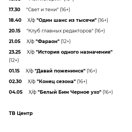
17.30
"Свет и тени" (16+)
18.40
Х/ф
"Один шанс из тысячи"
(16+)
20.15
"Клуб главных редакторов" (16+)
21.05
Х/ф
"Фараон"
(12+)
23.25
Х/ф
"История одного назначения"
(12+)
01.15
Х/ф
"Давай поженимся"
(16+)
02.30
Х/ф
"Конец сезона"
(16+)
04.05
Х/ф
"Белый Бим Черное ухо"
(16+)
ТВ Центр