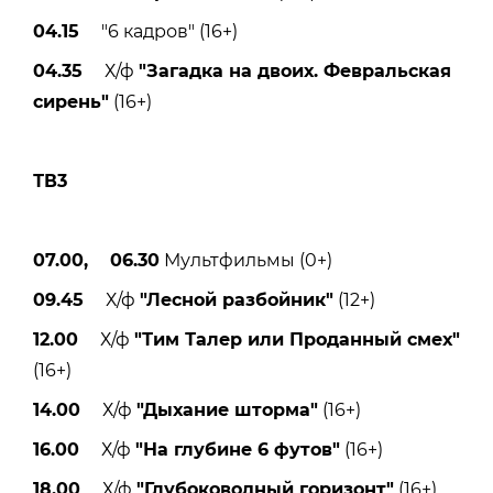
04.15
"6 кадров" (16+)
04.35
Х/ф
"Загадка на двоих. Февральская
сирень"
(16+)
ТВ3
07.00, 06.30
Мультфильмы (0+)
09.45
Х/ф
"Лесной разбойник"
(12+)
12.00
Х/ф
"Тим Талер или Проданный смех"
(16+)
14.00
Х/ф
"Дыхание шторма"
(16+)
16.00
Х/ф
"На глубине 6 футов"
(16+)
18.00
Х/ф
"Глубоководный горизонт"
(16+)