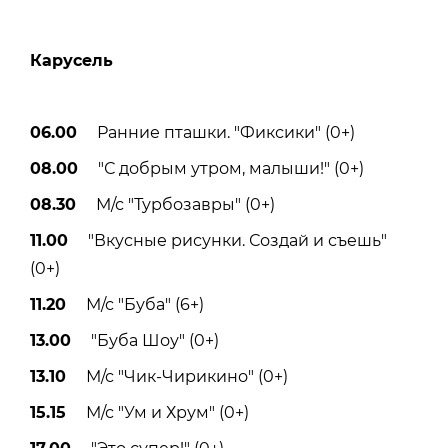
Карусель
06.00
Ранние пташки. "Фиксики" (0+)
08.00
"С добрым утром, малыши!" (0+)
08.30
М/с "Турбозавры" (0+)
11.00
"Вкусные рисунки. Создай и съешь"
(0+)
11.20
М/с "Буба" (6+)
13.00
"Буба Шоу" (0+)
13.10
М/с "Чик-Чирикино" (0+)
15.15
М/с "Ум и Хрум" (0+)