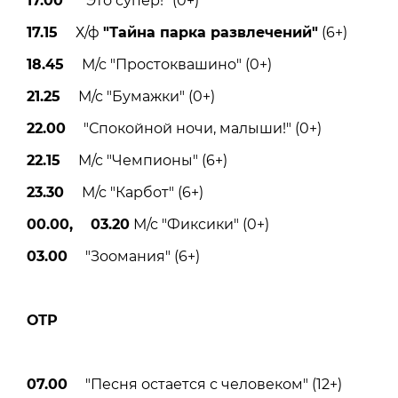
17.00
"Это супер!" (0+)
17.15
Х/ф
"Тайна парка развлечений"
(6+)
18.45
М/с "Простоквашино" (0+)
21.25
М/с "Бумажки" (0+)
22.00
"Спокойной ночи, малыши!" (0+)
22.15
М/с "Чемпионы" (6+)
23.30
М/с "Карбот" (6+)
00.00, 03.20
М/с "Фиксики" (0+)
03.00
"Зоомания" (6+)
ОТР
07.00
"Песня остается с человеком" (12+)