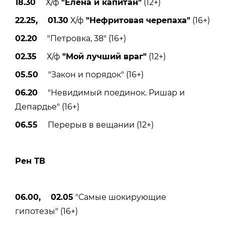
18.30
Х/ф
"Елена и капитан"
(12+)
22.25, 01.30
Х/ф
"Нефритовая черепаха"
(16+)
02.20
"Петровка, 38" (16+)
02.35
Х/ф
"Мой лучший враг"
(12+)
05.50
"Закон и порядок" (16+)
06.20
"Невидимый поединок. Ришар и
Депардье" (16+)
06.55
Перерыв в вещании (12+)
Рен ТВ
06.00, 02.05
"Самые шокирующие
гипотезы" (16+)