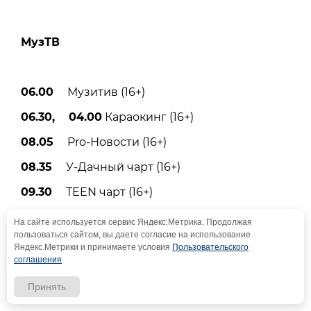
МузТВ
06.00
Музитив (16+)
06.30, 04.00
Караокинг (16+)
08.05
Pro-Новости (16+)
08.35
У-Дачный чарт (16+)
09.30
TEEN чарт (16+)
10.00, 16.30
Хиты по-русски (16+)
На сайте используется сервис Яндекс.Метрика. Продолжая
пользоваться сайтом, вы даете согласие на использование
10.30
Дачный плейлист Радио Дача (16+)
Яндекс.Метрики и принимаете условия
Пользовательского
соглашения
11.30
Хит-сториз (16+)
Принять
12.00
Юмор FM чарт (16+)