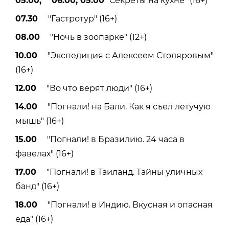
05.00, 06.00, 05.00
"Секреты на кухне" (16+)
07.30
"Гастротур" (16+)
08.00
"Ночь в зоопарке" (12+)
10.00
"Экспедиция с Алексеем Столяровым"
(16+)
12.00
"Во что верят люди" (16+)
14.00
"Погнали! на Бали. Как я съел летучую
мышь" (16+)
15.00
"Погнали! в Бразилию. 24 часа в
фавелах" (16+)
17.00
"Погнали! в Таиланд. Тайны уличных
банд" (16+)
18.00
"Погнали! в Индию. Вкусная и опасная
еда" (16+)