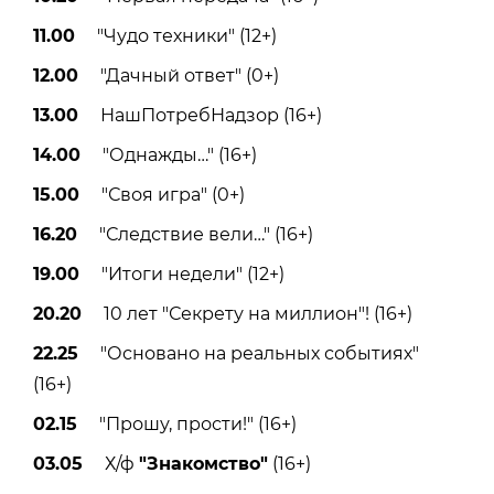
11.00
"Чудо техники" (12+)
12.00
"Дачный ответ" (0+)
13.00
НашПотребНадзор (16+)
14.00
"Однажды…" (16+)
15.00
"Своя игра" (0+)
16.20
"Следствие вели…" (16+)
19.00
"Итоги недели" (12+)
20.20
10 лет "Секрету на миллион"! (16+)
22.25
"Основано на реальных событиях"
(16+)
02.15
"Прошу, прости!" (16+)
03.05
Х/ф
"Знакомство"
(16+)