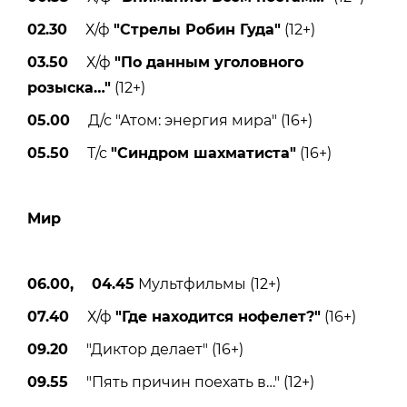
02.30
Х/ф
"Стрелы Робин Гуда"
(12+)
03.50
Х/ф
"По данным уголовного
розыска
…"
(12+)
05.00
Д/с "Атом: энергия мира" (16+)
05.50
Т/с
"Синдром шахматиста"
(16+)
Мир
06.00, 04.45
Мультфильмы (12+)
07.40
Х/ф
"Где находится нофелет?"
(16+)
09.20
"Диктор делает" (16+)
09.55
"Пять причин поехать в…" (12+)