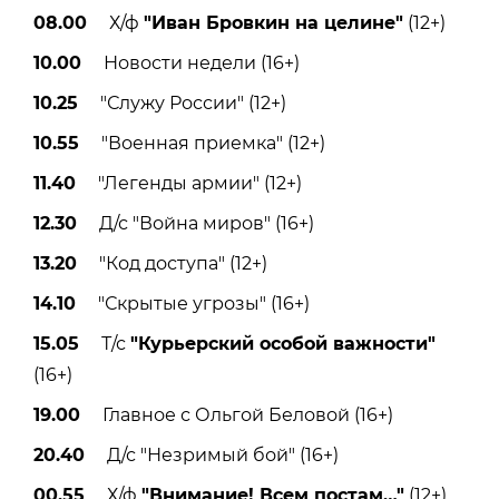
08.00
Х/ф
"Иван Бровкин на целине"
(12+)
10.00
Новости недели (16+)
10.25
"Служу России" (12+)
10.55
"Военная приемка" (12+)
11.40
"Легенды армии" (12+)
12.30
Д/с "Война миров" (16+)
13.20
"Код доступа" (12+)
14.10
"Скрытые угрозы" (16+)
15.05
Т/с
"Курьерский особой важности"
(16+)
19.00
Главное с Ольгой Беловой (16+)
20.40
Д/с "Незримый бой" (16+)
00.55
Х/ф
"Внимание! Всем постам
…"
(12+)