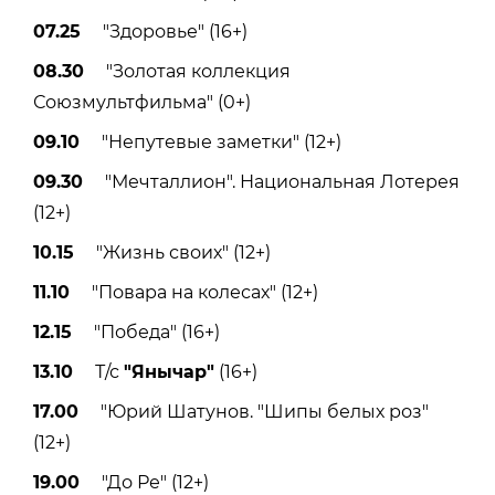
07.25
"Здоровье" (16+)
08.30
"Золотая коллекция
Союзмультфильма" (0+)
09.10
"Непутевые заметки" (12+)
09.30
"Мечталлион". Национальная Лотерея
(12+)
10.15
"Жизнь своих" (12+)
11.10
"Повара на колесах" (12+)
12.15
"Победа" (16+)
13.10
Т/с
"Янычар"
(16+)
17.00
"Юрий Шатунов. "Шипы белых роз"
(12+)
19.00
"До Ре" (12+)