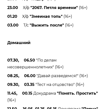
23.00
Х/ф
"2067. Петля времени"
(16+)
01.20
Х/ф
"Змеиная топь"
(16+)
03.00
Т/с
"Выжить после"
(16+)
Домашний
07.30, 06.50
"По делам
несовершеннолетних" (16+)
08.25, 06.00
"Давай разведемся!" (16+)
09.30, 03.35
"Тест на отцовство" (16+)
11.45, 00.15
Докудрама
"Понять. Простить"
(16+)
12.50, 16.05, 01.25, 05.15
Докудрама
"Порча"