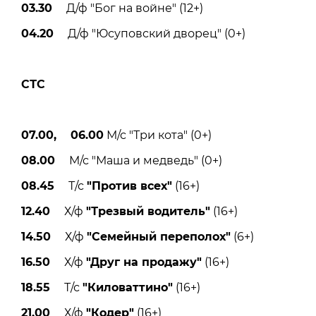
03.30
Д/ф "Бог на войне" (12+)
04.20
Д/ф "Юсуповский дворец" (0+)
СТС
07.00, 06.00
М/с "Три кота" (0+)
08.00
М/с "Маша и медведь" (0+)
08.45
Т/с
"Против всех"
(16+)
12.40
Х/ф
"Трезвый водитель"
(16+)
14.50
Х/ф
"Семейный переполох"
(6+)
16.50
Х/ф
"Друг на продажу"
(16+)
18.55
Т/с
"Киловаттино"
(16+)
21.00
Х/ф
"Кодер"
(16+)