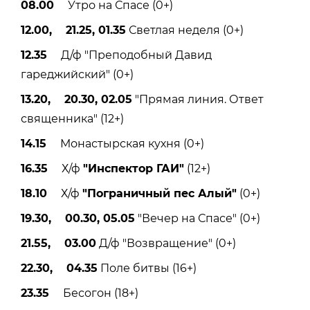
08.00
Утро на Спасе (0+)
12.00, 21.25, 01.35
Светлая неделя (0+)
12.35
Д/ф "Преподобный Давид
гареджийский" (0+)
13.20, 20.30, 02.05
"Прямая линия. Ответ
священника" (12+)
14.15
Монастырская кухня (0+)
16.35
Х/ф
"Инспектор ГАИ"
(12+)
18.10
Х/ф
"Пограничный пес Алый"
(0+)
19.30, 00.30, 05.05
"Вечер на Спасе" (0+)
21.55, 03.00
Д/ф "Возвращение" (0+)
22.30, 04.35
Поле битвы (16+)
23.35
Бесогон (18+)