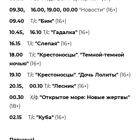
09.30, 16.00, 19.00, 00.00
"Новости" (16+)
09.40
Т/с
"Бим"
(16+)
10.45, 16.10
Т/с
"Гадалка"
(16+)
16.15
Т/с
"Слепая"
(16+)
18.00
Т/с
"Крестоносцы"
.
"Темной-темной
ночью"
(16+)
19.10
Т/с
"Крестоносцы"
.
"Дочь Лолиты"
(16+)
20.15, 00.10
Т/с
"Лесник"
(16+)
00.30
Х/ф
"Открытое море: Новые жертвы"
(18+)
02.15
Т/с
"Куба"
(16+)
Пятницa!