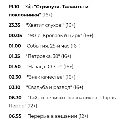
19.10
Х/ф
"Стряпуха. Таланты и
поклонники"
(16+)
23.35
"Хватит слухов!" (16+)
00.05
"90-е. Кровавый цирк" (16+)
01.00
События. 25-й час (16+)
01.35
"Петровка, 38" (16+)
01.50
"Назад в СССР" (16+)
02.30
"Знак качества" (16+)
03.10
"Свадьба и развод" (16+)
06.30
"Тайны великих сказочников. Шарль
Перро" (12+)
06.55
Перерыв в вещании (12+)