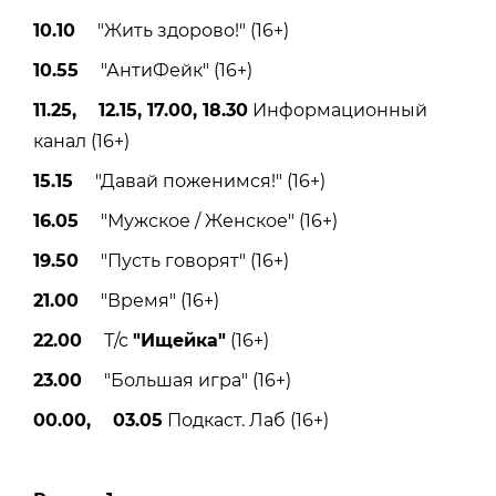
10.10
"Жить здорово!" (16+)
10.55
"АнтиФейк" (16+)
11.25, 12.15, 17.00, 18.30
Инфoрмационный
канал (16+)
15.15
"Давай поженимся!" (16+)
16.05
"Мужское / Женское" (16+)
19.50
"Пусть говорят" (16+)
21.00
"Время" (16+)
22.00
Т/с
"Ищейка"
(16+)
23.00
"Большая игра" (16+)
00.00, 03.05
Подкаст. Лаб (16+)