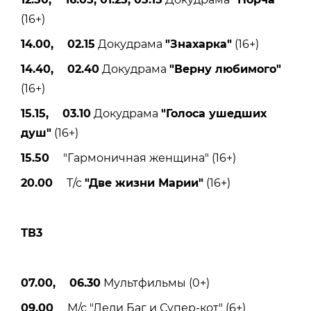
(16+)
14.00, 02.15
Докудрама
"Знахарка"
(16+)
14.40, 02.40
Докудрама
"Верну любимого"
(16+)
15.15, 03.10
Докудрама
"Голоса ушедших
душ"
(16+)
15.50
"Гармоничная женщина" (16+)
20.00
Т/с
"Две жизни Марии"
(16+)
ТВ3
07.00, 06.30
Мультфильмы (0+)
09.00
М/с "Леди Баг и Супер-кот" (6+)