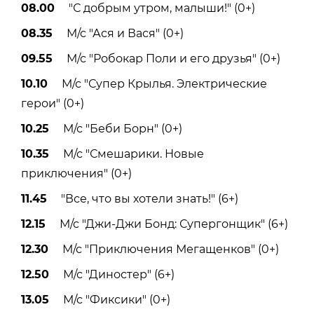
08.00
"С добрым утром, малыши!" (0+)
08.35
М/с "Ася и Вася" (0+)
09.55
М/с "Робокар Поли и его друзья" (0+)
10.10
М/с "Супер Крылья. Электрические
герои" (0+)
10.25
М/с "Беби Борн" (0+)
10.35
М/с "Смешарики. Новые
приключения" (0+)
11.45
"Все, что вы хотели знать!" (6+)
12.15
М/с "Джи-Джи Бонд: Супергонщик" (6+)
12.30
М/с "Приключения Мегащенков" (0+)
12.50
М/с "Диностер" (6+)
13.05
М/с "Фиксики" (0+)