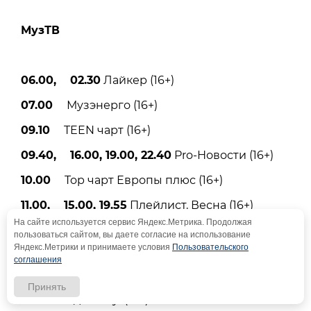
МузТВ
06.00, 02.30
Лайкер (16+)
07.00
Музэнерго (16+)
09.10
TEEN чарт (16+)
09.40, 16.00, 19.00, 22.40
Pro-Новости (16+)
10.00
Top чарт Европы плюс (16+)
11.00, 15.00, 19.55
Плейлист. Весна (16+)
На сайте используется сервис Яндекс.Метрика. Продолжая
12.00, 23.00
Tоп-30. Русский плейлист
пользоваться сайтом, вы даете согласие на использование
Яндекс.Метрики и принимаете условия
Пользовательского
недели (16+)
соглашения
14.00
Лихие хиты (16+)
Принять
16.20
В десятку! (16+)