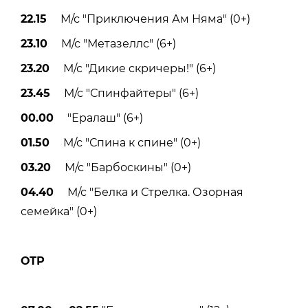
22.15
М/с "Приключения Ам Няма" (0+)
23.10
М/с "Метазеллс" (6+)
23.20
М/с "Дикие скричеры!" (6+)
23.45
М/с "Спинфайтеры" (6+)
00.00
"Ералаш" (6+)
01.50
М/с "Спина к спине" (0+)
03.20
М/с "Барбоскины" (0+)
04.40
М/с "Белка и Стрелка. Озорная
семейка" (0+)
ОТР