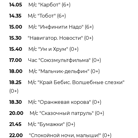
14.05
М/с "Карбот" (6+)
14.35
М/с "Тобот" (6+)
15.00
М/с "Инфинити Надо" (6+)
15.30
"Навигатор. Новости" (0+)
15.40
М/с "Ум и Хрум" (0+)
17.00
Час "Союзмультфильма" (0+)
18.00
М/с "Мальчик-дельфин" (0+)
18.25
М/с "Край Бебис. Волшебные слезки"
(0+)
18.30
М/с "Оранжевая корова" (0+)
20.00
М/с "Сказочный патруль" (0+)
21.45
М/с "Бумажки" (0+)
22.00
"Спокойной ночи, малыши!" (0+)