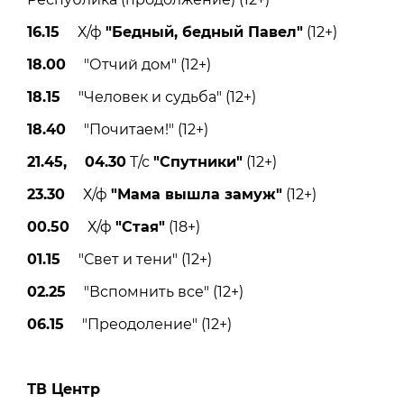
16.15
Х/ф
"Бедный, бедный Павел"
(12+)
18.00
"Отчий дом" (12+)
18.15
"Человек и судьба" (12+)
18.40
"Почитаем!" (12+)
21.45, 04.30
Т/с
"Спутники"
(12+)
23.30
Х/ф
"Мама вышла замуж"
(12+)
00.50
Х/ф
"Стая"
(18+)
01.15
"Свет и тени" (12+)
02.25
"Вспомнить все" (12+)
06.15
"Преодоление" (12+)
ТВ Центр