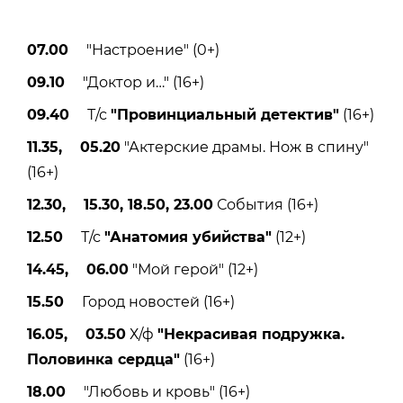
07.00
"Настроение" (0+)
09.10
"Доктор и…" (16+)
09.40
Т/с
"Провинциальный детектив"
(16+)
11.35, 05.20
"Актерские драмы. Нож в спину"
(16+)
12.30, 15.30, 18.50, 23.00
События (16+)
12.50
Т/с
"Анатомия убийства"
(12+)
14.45, 06.00
"Мой герой" (12+)
15.50
Город новостей (16+)
16.05, 03.50
Х/ф
"Некрасивая подружка.
Половинка сердца"
(16+)
18.00
"Любовь и кровь" (16+)