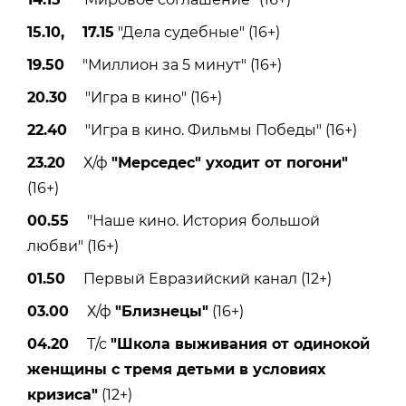
15.10, 17.15
"Дела судебные" (16+)
19.50
"Миллион за 5 минут" (16+)
20.30
"Игра в кино" (16+)
22.40
"Игра в кино. Фильмы Победы" (16+)
23.20
Х/ф
"Мерседес" уходит от погони"
(16+)
00.55
"Наше кино. История большой
любви" (16+)
01.50
Первый Евразийский канал (12+)
03.00
Х/ф
"Близнецы"
(16+)
04.20
Т/с
"Школа выживания от одинокой
женщины с тремя детьми в условиях
кризиса"
(12+)