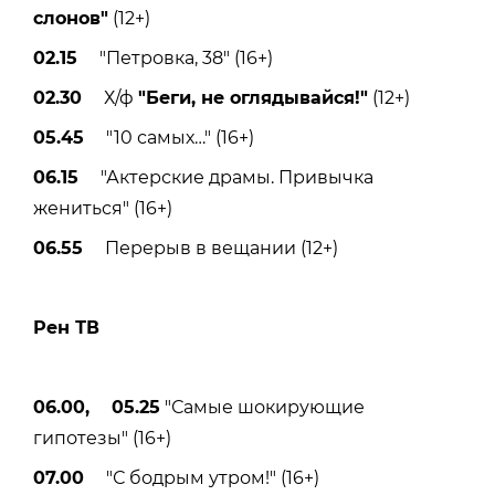
слонов"
(12+)
02.15
"Петровка, 38" (16+)
02.30
Х/ф
"Беги, не оглядывайся!"
(12+)
05.45
"10 самых…" (16+)
06.15
"Актерские драмы. Привычка
жениться" (16+)
06.55
Перерыв в вещании (12+)
Рен ТВ
06.00, 05.25
"Самые шокирующие
гипотезы" (16+)
07.00
"С бодрым утром!" (16+)