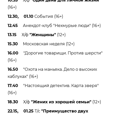
10.35
Х/ф
"Один день для личной жизни"
(16+)
12.30, 01.10
События (16+)
12.45
Анекдот-клуб "Нехмурые люди" (16+)
13.15
Х/ф
"Женщины"
(12+)
15.30
Московская неделя (12+)
16.00
"Дорогие товарищи. Против шерсти"
(16+)
16.50
"Охота на маньяка. Дело о высоких
каблуках" (16+)
17.40
"Настоящий детектив. Карта зверя"
(16+)
18.30
Х/ф
"Жених из хорошей семьи"
(12+)
22.15, 01.25
Т/с
"Преимущество двух