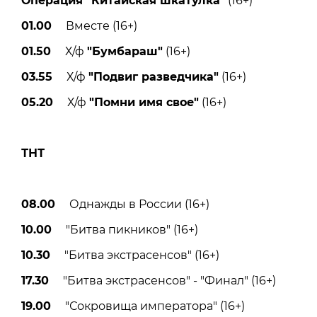
Операция "Китайская шкатулка"
(16+)
01.00
Вместе (16+)
01.50
Х/ф
"Бумбараш"
(16+)
03.55
Х/ф
"Подвиг разведчика"
(16+)
05.20
Х/ф
"Помни имя свое"
(16+)
ТНТ
08.00
Однажды в России (16+)
10.00
"Битва пикников" (16+)
10.30
"Битва экстрасенсов" (16+)
17.30
"Битва экстрасенсов" - "Финал" (16+)
19.00
"Сокровища императора" (16+)