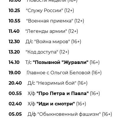
10.00
Новости недели (16+)
10.25
"Служу России" (12+)
10.55
"Военная приемка" (12+)
11.40
"Легенды армии" (12+)
12.30
Д/с "Война миров" (16+)
13.20
"Код доступа" (12+)
14.10
Т/с
"Позывной "Журавли"
(16+)
19.00
Главное с Ольгой Беловой (16+)
20.40
Д/с "Незримый бой" (16+)
00.55
Х/ф
"Про Петра и Павла"
(16+)
02.40
Х/ф
"Иди и смотри"
(16+)
05.05
Д/ф "Обыкновенный фашизм" (16+)