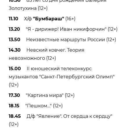
10.30
85 лет со дня рождения Валерия
Золотухина (12+)
11.10
Х/ф
"Бумбараш"
(16+)
13.20
"Я - дирижер! Иван никифорчин" (12+)
13.50
Неизвестные маршруты России (12+)
14.30
Невский ковчег. Теория
невозможного (12+)
15.00
II юношеский телеконкурс
музыкантов "Санкт-Петербургский Олимп"
(12+)
17.30
"Картина мира" (12+)
18.15
"Пешком…" (12+)
18.45
Д/ф "Явление". От сердца к сердцу"
(12+)