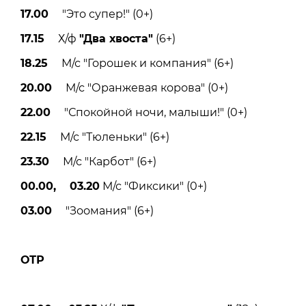
17.00
"Это супер!" (0+)
17.15
Х/ф
"Два хвоста"
(6+)
18.25
М/с "Горошек и компания" (6+)
20.00
М/с "Оранжевая корова" (0+)
22.00
"Спокойной ночи, малыши!" (0+)
22.15
М/с "Тюленьки" (6+)
23.30
М/с "Карбот" (6+)
00.00, 03.20
М/с "Фиксики" (0+)
03.00
"Зоомания" (6+)
ОТР