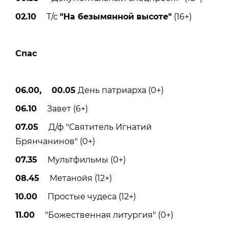
02.10
Т/с
"На безымянной высоте"
(16+)
Спас
06.00, 00.05
День патриарха (0+)
06.10
Завет (6+)
07.05
Д/ф "Святитель Игнатий
Брянчанинов" (0+)
07.35
Мультфильмы (0+)
08.45
Метанойя (12+)
10.00
Простые чудеса (12+)
11.00
"Божественная литургия" (0+)