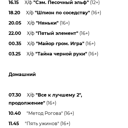
16.15
Х/ф
"Сэм. Песочный эльф"
(12+)
18.20
Х/ф
"Шпион по соседству"
(16+)
20.05
Х/ф
"Няньки"
(16+)
22.00
Х/ф
"Пятый элемент"
(16+)
00.35
Х/ф
"Майор гром. Игра"
(16+)
03.25
Х/ф
"Тайна черной руки"
(16+)
Домашний
07.30
Х/ф
"Все к лучшему 2",
продолжение"
(16+)
10.40
"Метод Рогова" (16+)
11.45
"Пять ужинов" (16+)