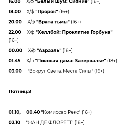
16.00
Х/ф
"Белый шум: Сияние"
(16+)
18.00
Х/ф
"Пророк"
(16+)
20.00
Х/ф
"Врата тьмы"
(16+)
22.00
Х/ф
"Хеллбой: Проклятие Горбуна"
(16+)
00.00
Х/ф
"Азраэль"
(18+)
01.45
Х/ф
"Пиковая дама: Зазеркалье"
(18+)
03.00
"Вокруг Света. Места Силы" (16+)
Пятницa!
01.10, 00.40
"Комиссар Рекс" (16+)
02.10
"ЖАН ДЕ ФЛОРЕТТ" (18+)