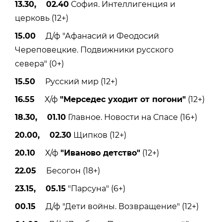
13.30, 02.40
София. Интеллигенция и
церковь (12+)
15.00
Д/ф "Афанасий и Феодосий
Череповецкие. Подвижники русского
севера" (0+)
15.50
Русский мир (12+)
16.55
Х/ф
"Мерседес уходит от погони"
(12+)
18.30, 01.10
Главное. Новости на Спасе (16+)
20.00, 02.30
Щипков (12+)
20.10
Х/ф
"Иваново детство"
(12+)
22.05
Бесогон (18+)
23.15, 05.15
"Парсуна" (6+)
00.15
Д/ф "Дети войны. Возвращение" (12+)