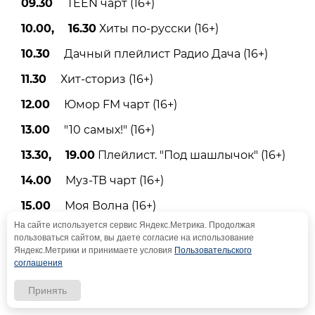
09.30
TEEN чарт (16+)
10.00, 16.30
Хиты по-русски (16+)
10.30
Дачный плейлист Радио Дача (16+)
11.30
Хит-сториз (16+)
12.00
Юмор FM чарт (16+)
13.00
"10 самых!" (16+)
13.30, 19.00
Плейлист. "Под шашлычок" (16+)
14.00
Муз-ТВ чарт (16+)
15.00
Моя Волна (16+)
На сайте используется сервис Яндекс.Метрика. Продолжая
16.00
Лига свежих клипов (16+)
пользоваться сайтом, вы даете согласие на использование
Яндекс.Метрики и принимаете условия
Пользовательского
17.00
Яндекс. Музыка чарт (16+)
соглашения
18.00
"Хроника звездных зависимостей.
Принять
Обратная сторона славы" (16+)