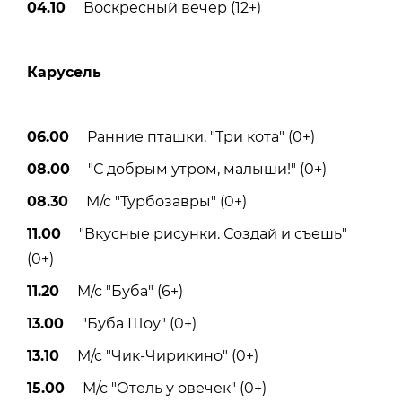
04.10
Воскресный вечер (12+)
Карусель
06.00
Ранние пташки. "Три кота" (0+)
08.00
"С добрым утром, малыши!" (0+)
08.30
М/с "Турбозавры" (0+)
11.00
"Вкусные рисунки. Создай и съешь"
(0+)
11.20
М/с "Буба" (6+)
13.00
"Буба Шоу" (0+)
13.10
М/с "Чик-Чирикино" (0+)
15.00
М/с "Отель у овечек" (0+)