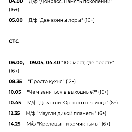
04.00
Д/ф "Донбасс. Память поколений"
(16+)
05.00
Д/ф "Две войны лоры" (16+)
СТС
06.00, 09.05, 04.40
"100 мест, где поесть"
(16+)
08.35
"Просто кухня" (12+)
10.05
"Чем заняться в выходные?" (16+)
10.45
М/ф "Джунгли Юрского периода" (6+)
12.35
М/ф "Маугли дикой планеты" (6+)
14.25
М/ф "Кролецып и хомяк тьмы" (6+)