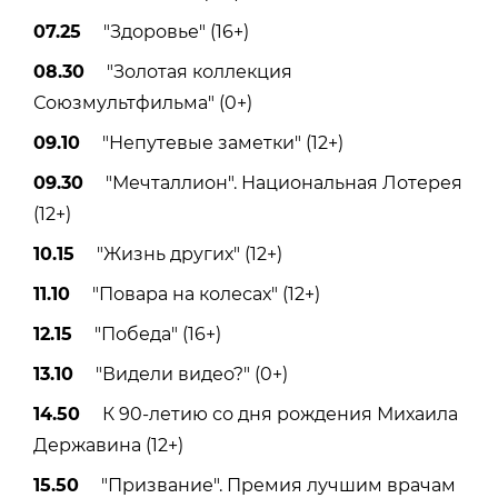
07.25
"Здоровье" (16+)
08.30
"Золотая коллекция
Союзмультфильма" (0+)
09.10
"Непутевые заметки" (12+)
09.30
"Мечталлион". Национальная Лотерея
(12+)
10.15
"Жизнь других" (12+)
11.10
"Повара на колесах" (12+)
12.15
"Победа" (16+)
13.10
"Видели видео?" (0+)
14.50
К 90-летию со дня рождения Михаила
Державина (12+)
15.50
"Призвание". Премия лучшим врачам