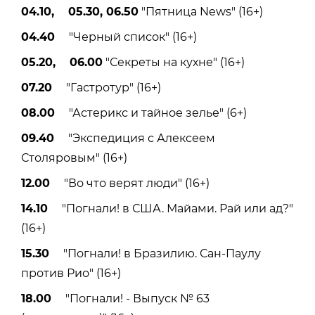
04.10, 05.30, 06.50
"Пятница News" (16+)
04.40
"Черный список" (16+)
05.20, 06.00
"Секреты на кухне" (16+)
07.20
"Гастротур" (16+)
08.00
"Астерикс и тайное зелье" (6+)
09.40
"Экспедиция с Алексеем
Столяровым" (16+)
12.00
"Во что верят люди" (16+)
14.10
"Погнали! в США. Майами. Рай или ад?"
(16+)
15.30
"Погнали! в Бразилию. Сан-Паулу
против Рио" (16+)
18.00
"Погнали! - Выпуск № 63