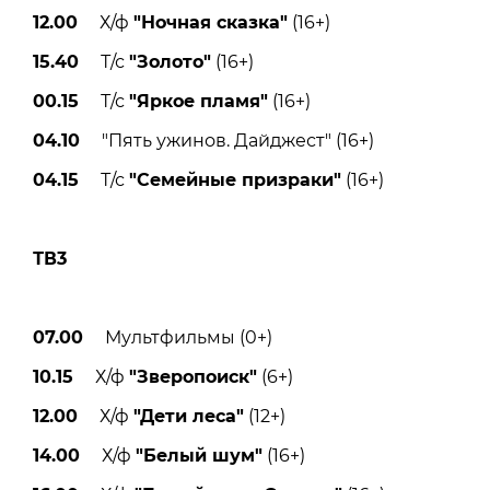
12.00
Х/ф
"Ночная сказка"
(16+)
15.40
Т/с
"Золото"
(16+)
00.15
Т/с
"Яркое пламя"
(16+)
04.10
"Пять ужинов. Дайджест" (16+)
04.15
Т/с
"Семейные призраки"
(16+)
ТВ3
07.00
Мультфильмы (0+)
10.15
Х/ф
"Зверопоиск"
(6+)
12.00
Х/ф
"Дети леса"
(12+)
14.00
Х/ф
"Белый шум"
(16+)