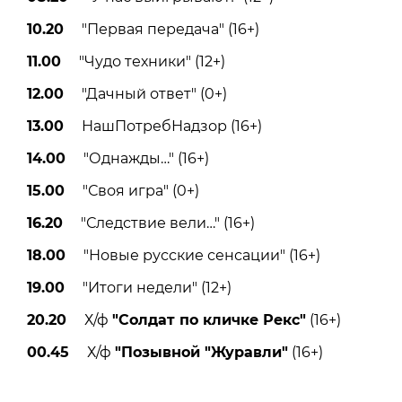
10.20
"Первая передача" (16+)
11.00
"Чудо техники" (12+)
12.00
"Дачный ответ" (0+)
13.00
НашПотребНадзор (16+)
14.00
"Однажды…" (16+)
15.00
"Своя игра" (0+)
16.20
"Следствие вели…" (16+)
18.00
"Новые русские сенсации" (16+)
19.00
"Итоги недели" (12+)
20.20
Х/ф
"Солдат по кличке Рекс"
(16+)
00.45
Х/ф
"Позывной "Журавли"
(16+)