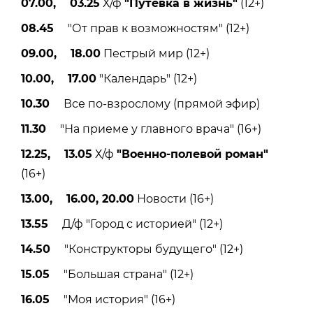
07.00, 03.25
Х/ф
"Путевка в жизнь"
(12+)
08.45
"От прав к возможностям" (12+)
09.00, 18.00
Пестрый мир (12+)
10.00, 17.00
"Календарь" (12+)
10.30
Все по-взрослому (прямой эфир)
11.30
"На приеме у главного врача" (16+)
12.25, 13.05
Х/ф
"Военно-полевой роман"
(16+)
13.00, 16.00, 20.00
Новости (16+)
13.55
Д/ф "Город с историей" (12+)
14.50
"Конструкторы будущего" (12+)
15.05
"Большая страна" (12+)
16.05
"Моя история" (16+)