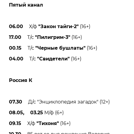
Пятый канал
06.00
Х/ф
"Закон тайги-2"
(16+)
17.00
Т/с
"Пилигрим-3"
(16+)
00.15
Т/с
"Черные бушлаты"
(16+)
04.00
Т/с
"Свидетели"
(16+)
Россия К
07.30
Д/с "Энциклопедия загадок" (12+)
08.05, 03.25
М/ф (6+)
09.15
Х/ф
"Тихоня"
(16+)