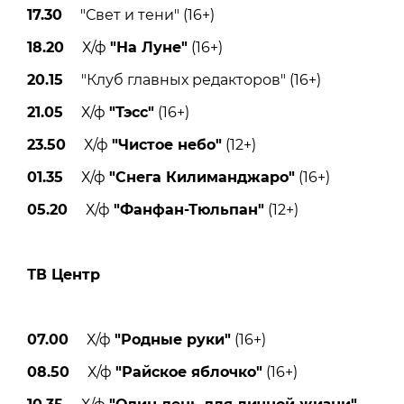
17.30
"Свет и тени" (16+)
18.20
Х/ф
"На Луне"
(16+)
20.15
"Клуб главных редакторов" (16+)
21.05
Х/ф
"Тэсс"
(16+)
23.50
Х/ф
"Чистое небо"
(12+)
01.35
Х/ф
"Снега Килиманджаро"
(16+)
05.20
Х/ф
"Фанфан-Тюльпан"
(12+)
ТВ Центр
07.00
Х/ф
"Родные руки"
(16+)
08.50
Х/ф
"Райское яблочко"
(16+)