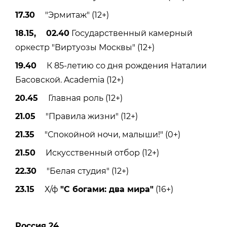
17.30
"Эрмитаж" (12+)
18.15, 02.40
Государственный камерный
оркестр "Виртуозы Москвы" (12+)
19.40
К 85-летию со дня рождения Наталии
Басовской. Academia (12+)
20.45
Главная роль (12+)
21.05
"Правила жизни" (12+)
21.35
"Спокойной ночи, малыши!" (0+)
21.50
Искусственный отбор (12+)
22.30
"Белая студия" (12+)
23.15
Х/ф
"С богами: два мира"
(16+)
Россия 24