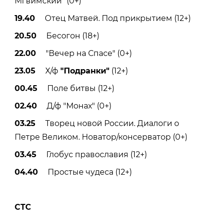
Мгвимский" (0+)
19.40
Отец Матвей. Под прикрытием (12+)
20.50
Бесогон (18+)
22.00
"Вечер на Спасе" (0+)
23.05
Х/ф
"Подранки"
(12+)
00.45
Поле битвы (12+)
02.40
Д/ф "Монах" (0+)
03.25
Творец новой России. Диалоги о
Петре Великом. Новатор/консерватор (0+)
03.45
Глобус православия (12+)
04.40
Простые чудеса (12+)
СТС