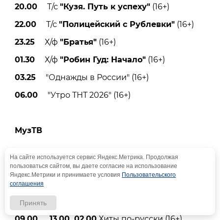
20.00
Т/с
"Кузя. Путь к успеху"
(16+)
22.00
Т/с
"Полицейский с Рублевки"
(16+)
23.25
Х/ф
"Братья"
(16+)
01.30
Х/ф
"Робин Гуд: Начало"
(16+)
03.25
"Однажды в России" (16+)
06.00
"Утро ТНТ 2026" (16+)
МузТВ
На сайте используется сервис Яндекс.Метрика. Продолжая
06.00
Музитив (16+)
пользоваться сайтом, вы даете согласие на использование
Яндекс.Метрики и принимаете условия
Пользовательского
07.10
Муз-ТВ чарт (16+)
соглашения
08.00
Звезды на утро (16+)
Принять
09.00, 13.00, 02.00
Хиты по-русски (16+)