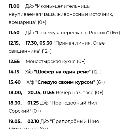
11.00
Д/ф "Иконы-целительницы
неупиваемая чаша, живоносный источник,
всецарица" (0+)
11.40
Д/ф "Почему я переехал в Россию" (16+)
12.15, 17.30, 05.30
"Прямая линия. Ответ
священника" (12+)
12.55
Монастырская кухня (0+)
14.15
Х/ф
"Шофер на один рейс"
(12+)
15.40
Х/ф
"Следую своим курсом"
(6+)
18.00, 20.35, 01.55
Вечер на Спасе (0+)
18.30, 01.25
Д/ф "Преподобный Нил
Сорский" (0+)
19.05, 02.10
Д/ф "Преподобный Шио