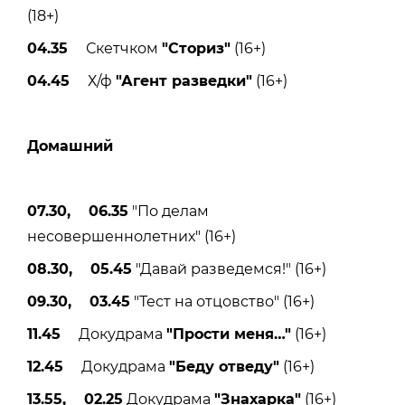
(18+)
04.35
Скетчком
"Сториз"
(16+)
04.45
Х/ф
"Агент разведки"
(16+)
Домашний
07.30, 06.35
"По делам
несовершеннолетних" (16+)
08.30, 05.45
"Давай разведемся!" (16+)
09.30, 03.45
"Тест на отцовство" (16+)
11.45
Докудрама
"Прости меня
…"
(16+)
12.45
Докудрама
"Беду отведу"
(16+)
13.55, 02.25
Докудрама
"Знахарка"
(16+)