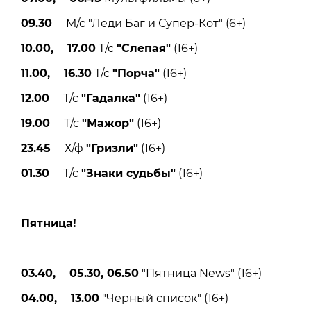
09.30
М/с "Леди Баг и Супер-Кот" (6+)
10.00, 17.00
Т/с
"Слепая"
(16+)
11.00, 16.30
Т/с
"Порча"
(16+)
12.00
Т/с
"Гадалка"
(16+)
19.00
Т/с
"Мажор"
(16+)
23.45
Х/ф
"Гризли"
(16+)
01.30
Т/с
"Знаки судьбы"
(16+)
Пятницa!
03.40, 05.30, 06.50
"Пятница News" (16+)
04.00, 13.00
"Черный список" (16+)