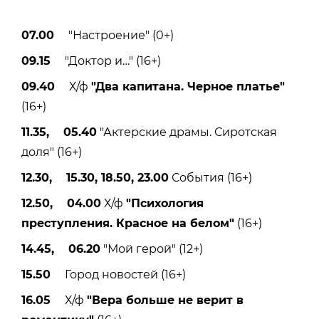
07.00
"Настроение" (0+)
09.15
"Доктор и…" (16+)
09.40
Х/ф
"Два капитана. Черное платье"
(16+)
11.35, 05.40
"Актерские драмы. Сиротская
доля" (16+)
12.30, 15.30, 18.50, 23.00
События (16+)
12.50, 04.00
Х/ф
"Психология
преступления. Красное на белом"
(16+)
14.45, 06.20
"Мой герой" (12+)
15.50
Город новостей (16+)
16.05
Х/ф
"Вера больше не верит в