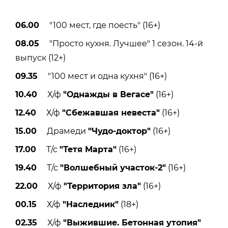
06.00
"100 мест, где поесть" (16+)
08.05
"Просто кухня. Лучшее" 1 сезон. 14-й
выпуск (12+)
09.35
"100 мест и одна кухня" (16+)
10.40
Х/ф
"Однажды в Вегасе"
(16+)
12.40
Х/ф
"Сбежавшая невеста"
(16+)
15.00
Драмеди
"Чудо-доктор"
(16+)
17.00
Т/с
"Тетя Марта"
(16+)
19.40
Т/с
"Волшебный участок-2"
(16+)
22.00
Х/ф
"Территория зла"
(16+)
00.15
Х/ф
"Наследник"
(18+)
02.35
Х/ф
"Выжившие. Бетонная утопия"