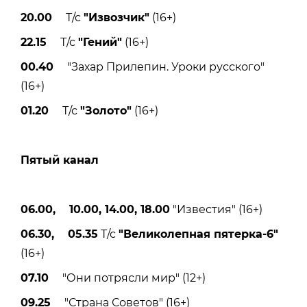
20.00
Т/с
"Извозчик"
(16+)
22.15
Т/с
"Гений"
(16+)
00.40
"Захар Прилепин. Уроки русского"
(16+)
01.20
Т/с
"Золото"
(16+)
Пятый канал
06.00, 10.00, 14.00, 18.00
"Известия" (16+)
06.30, 05.35
Т/с
"Великолепная пятерка-6"
(16+)
07.10
"Они потрясли мир" (12+)
09.25
"Страна Советов" (16+)