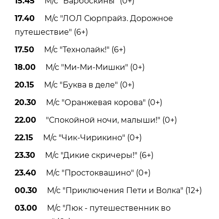
15.45
М/с "Барбоскины" (0+)
17.40
М/с "ЛОЛ Сюрпрайз. Дорожное
путешествие" (6+)
17.50
М/с "Технолайк!" (6+)
18.00
М/с "Ми-Ми-Мишки" (0+)
20.15
М/с "Буква в деле" (0+)
20.30
М/с "Оранжевая корова" (0+)
22.00
"Спокойной ночи, малыши!" (0+)
22.15
М/с "Чик-Чирикино" (0+)
23.30
М/с "Дикие скричеры!" (6+)
23.40
М/с "Простоквашино" (0+)
00.30
М/с "Приключения Пети и Волка" (12+)
03.00
М/с "Люк - путешественник во