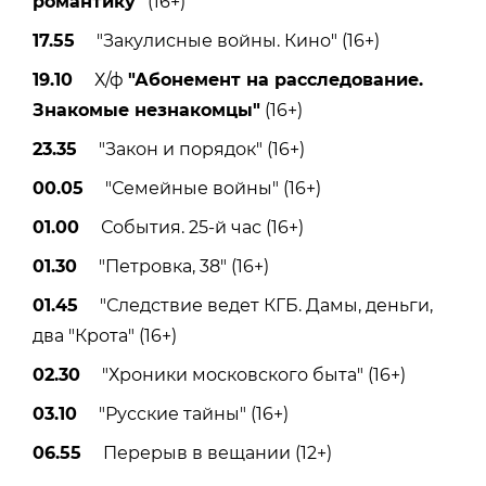
романтику"
(16+)
17.55
"Закулисные войны. Кино" (16+)
19.10
Х/ф
"Абонемент на расследование.
Знакомые незнакомцы"
(16+)
23.35
"Закон и порядок" (16+)
00.05
"Семейные войны" (16+)
01.00
События. 25-й час (16+)
01.30
"Петровка, 38" (16+)
01.45
"Следствие ведет КГБ. Дамы, деньги,
два "Крота" (16+)
02.30
"Хроники московского быта" (16+)
03.10
"Русские тайны" (16+)
06.55
Перерыв в вещании (12+)