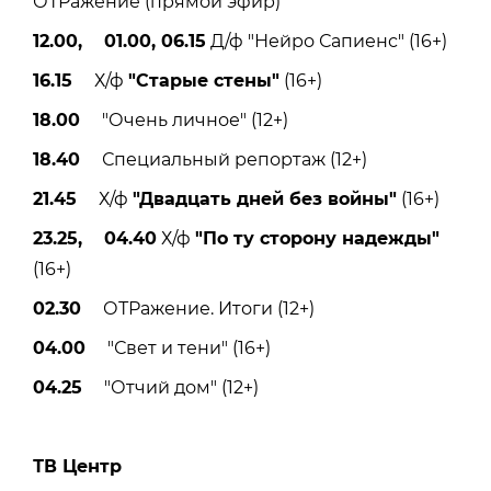
ОТРажение (прямой эфир)
12.00, 01.00, 06.15
Д/ф "Нейро Сапиенс" (16+)
16.15
Х/ф
"Старые стены"
(16+)
18.00
"Очень личное" (12+)
18.40
Специальный репортаж (12+)
21.45
Х/ф
"Двадцать дней без войны"
(16+)
23.25, 04.40
Х/ф
"По ту сторону надежды"
(16+)
02.30
ОТРажение. Итоги (12+)
04.00
"Свет и тени" (16+)
04.25
"Отчий дом" (12+)
ТВ Центр