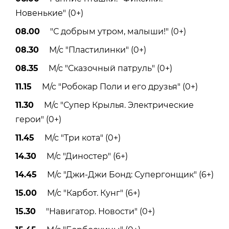
Новенькие" (0+)
08.00
"С добрым утром, малыши!" (0+)
08.30
М/с "Пластилинки" (0+)
08.35
М/с "Сказочный патруль" (0+)
11.15
М/с "Робокар Поли и его друзья" (0+)
11.30
М/с "Супер Крылья. Электрические
герои" (0+)
11.45
М/с "Три кота" (0+)
14.30
М/с "Диностер" (6+)
14.45
М/с "Джи-Джи Бонд: Супергонщик" (6+)
15.00
М/с "Карбот. Кунг" (6+)
15.30
"Навигатор. Новости" (0+)