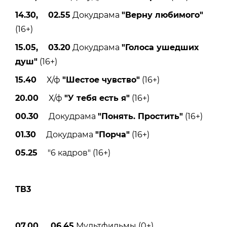
14.30, 02.55
Докудрама
"Верну любимого"
(16+)
15.05, 03.20
Докудрама
"Голоса ушедших
душ"
(16+)
15.40
Х/ф
"Шестое чувство"
(16+)
20.00
Х/ф
"У тебя есть я"
(16+)
00.30
Докудрама
"Понять. Простить"
(16+)
01.30
Докудрама
"Порча"
(16+)
05.25
"6 кадров" (16+)
ТВ3
07.00, 06.45
Мультфильмы (0+)