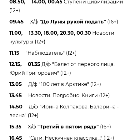
08.50, 14.00, 00.45
Ступени цивилизации
(12+)
09.45
Х/ф
"До Луны рукой подать"
(16+)
11.00, 13.30, 18.00, 20.30, 00.30
Новости
культуры (12+)
11.15
"Наблюдатель" (12+)
12.15, 01.35
Д/ф "Балет от первого лица.
Юрий Григорович" (12+)
13.05
Д/ф "100 лет в Арктике" (12+)
13.45
Новости. Подробно. Книги (12+)
14.50
Д/ф "Ирина Колпакова. Балерина -
весна" (12+)
15.35
Х/ф
"Третий в пятом ряду"
(16+)
16.45
"Сати. Нескучная классика…" (12+)