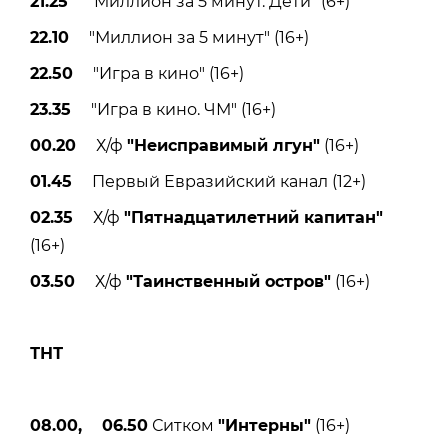
21.25
"Миллион за 5 минут. Дети" (6+)
22.10
"Миллион за 5 минут" (16+)
22.50
"Игра в кино" (16+)
23.35
"Игра в кино. ЧМ" (16+)
00.20
Х/ф
"Неисправимый лгун"
(16+)
01.45
Первый Евразийский канал (12+)
02.35
Х/ф
"Пятнадцатилетний капитан"
(16+)
03.50
Х/ф
"Таинственный остров"
(16+)
ТНТ
08.00, 06.50
Ситком
"Интерны"
(16+)