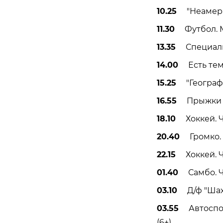
10.25
"Неамерик
11.30
Футбол. МИ
13.35
Специальн
14.00
Есть тем
15.25
"География
16.55
Прыжки в в
18.10
Хоккей. Ч
20.40
Громко. 
22.15
Хоккей. ЧМ
01.40
Самбо. ЧЕ
03.10
Д/ф "Шахм
03.55
Автоспорт
(6+)