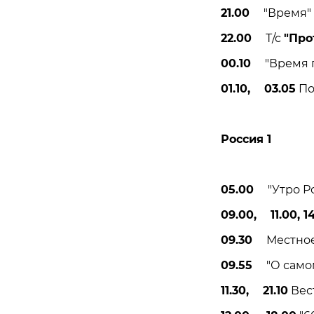
21.00
"Время" (
22.00
Т/с
"Про
00.10
"Время ге
01.10, 03.05
Под
Россия 1
05.00
"Утро Рос
09.00, 11.00, 14
09.30
Местное 
09.55
"О самом 
11.30, 21.10
Вест