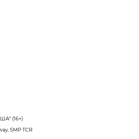
А" (16+)
way. SMP TCR