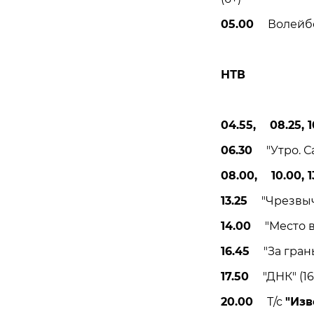
05.00
Волейбол.
НТВ
04.55, 08.25, 1
06.30
"Утро. Са
08.00, 10.00, 13
13.25
"Чрезвыча
14.00
"Место вс
16.45
"За гранью
17.50
"ДНК" (16
20.00
Т/с
"Изв