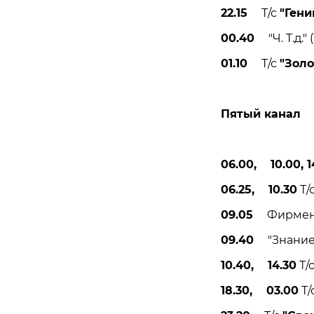
22.15
Т/с
"Гени
00.40
"Ч. T.д." (
01.10
Т/с
"Золо
Пятый канал
06.00, 10.00, 1
06.25, 10.30
Т/
09.05
Фирменны
09.40
"Знание -
10.40, 14.30
Т/
18.30, 03.00
Т/