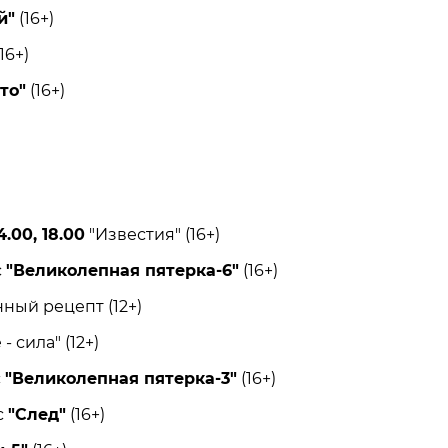
й"
(16+)
16+)
то"
(16+)
4.00, 18.00
"Известия" (16+)
с
"Великолепная пятерка-6"
(16+)
й рецепт (12+)
 сила" (12+)
с
"Великолепная пятерка-3"
(16+)
с
"След"
(16+)