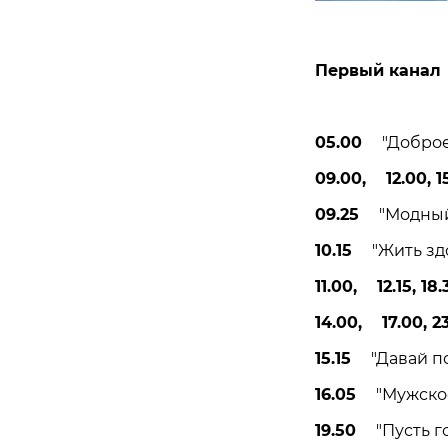
Первый канал
05.00
"Доброе у
09.00, 12.00, 15
09.25
"Модный 
10.15
"Жить здор
11.00, 12.15, 18.
14.00, 17.00, 2
15.15
"Давай пож
16.05
"Мужское 
19.50
"Пусть гов