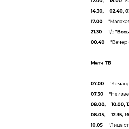
12.00, 18.00
"60
14.30, 02.40, 0
17.00
"Малахов"
21.30
Т/с
"Вос
00.40
"Вечер с 
Матч ТВ
07.00
"Команда 
07.30
"Неизвест
08.00, 10.00, 13
08.05, 12.35, 1
10.05
"Лица стр