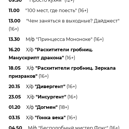
09.50
"Просто кухня" (12+)
11.00
"100 мест, где поесть" (16+)
13.00
"Чем заняться в выходные? Дайджест"
(16+)
13.30
М/ф "Принцесса Мононоке" (16+)
16.20
Х/ф
"Расхитители гробниц.
Манускрипт дракона"
(16+)
18.05
Х/ф
"Расхитители гробниц. Зеркала
призраков"
(16+)
20.15
Х/ф
"Дивергент"
(16+)
23.05
Х/ф
"Инсургент"
(16+)
01.20
Х/ф
"Догмен"
(18+)
03.15
Х/ф
"Гонка века"
(16+)
04.50
М/ф "Бесподобный мистер Фокс" (16+)