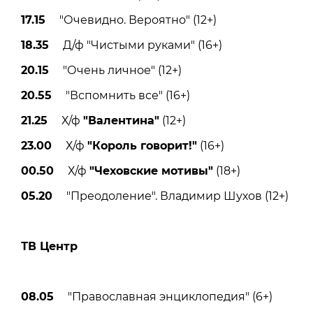
17.15
"Очевидно. Вероятно" (12+)
18.35
Д/ф "Чистыми руками" (16+)
20.15
"Очень личное" (12+)
20.55
"Вспомнить все" (16+)
21.25
Х/ф
"Валентина"
(12+)
23.00
Х/ф
"Король говорит!"
(16+)
00.50
Х/ф
"Чеховские мотивы"
(18+)
05.20
"Преодоление". Владимир Шухов (12+)
ТВ Центр
08.05
"Православная энциклопедия" (6+)