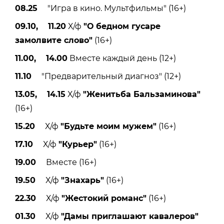
08.25
"Игра в кино. Мультфильмы" (16+)
09.10, 11.20
Х/ф
"О бедном гусаре
замолвите слово"
(16+)
11.00, 14.00
Вместе каждый день (12+)
11.10
"Предварительный диагноз" (12+)
13.05, 14.15
Х/ф
"Женитьба Бальзаминова"
(16+)
15.20
Х/ф
"Будьте моим мужем"
(16+)
17.10
Х/ф
"Курьер"
(16+)
19.00
Вместе (16+)
19.50
Х/ф
"Знахарь"
(16+)
22.30
Х/ф
"Жестокий романс"
(16+)
01.30
Х/ф
"Дамы приглашают кавалеров"