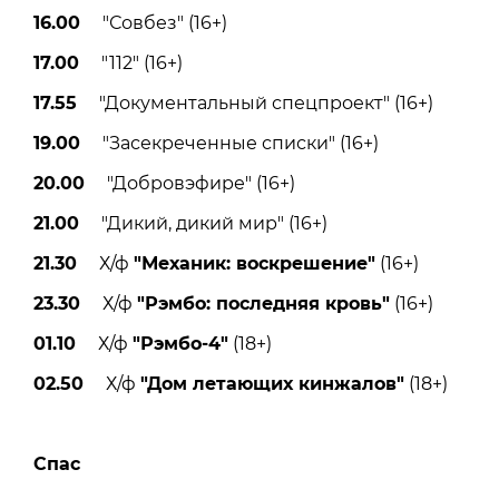
16.00
"Совбез" (16+)
17.00
"112" (16+)
17.55
"Документальный спецпроект" (16+)
19.00
"Засекреченные списки" (16+)
20.00
"Добровэфире" (16+)
21.00
"Дикий, дикий мир" (16+)
21.30
Х/ф
"Механик: воскрешение"
(16+)
23.30
Х/ф
"Рэмбо: последняя кровь"
(16+)
01.10
Х/ф
"Рэмбо-4"
(18+)
02.50
Х/ф
"Дом летающих кинжалов"
(18+)
Спас