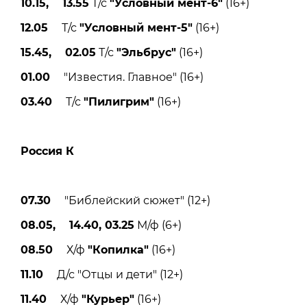
10.15, 13.55
Т/с
"Условный мент-6"
(16+)
12.05
Т/с
"Условный мент-5"
(16+)
15.45, 02.05
Т/с
"Эльбрус"
(16+)
01.00
"Известия. Главное" (16+)
03.40
Т/с
"Пилигрим"
(16+)
Россия К
07.30
"Библейский сюжет" (12+)
08.05, 14.40, 03.25
М/ф (6+)
08.50
Х/ф
"Копилка"
(16+)
11.10
Д/с "Отцы и дети" (12+)
11.40
Х/ф
"Курьер"
(16+)