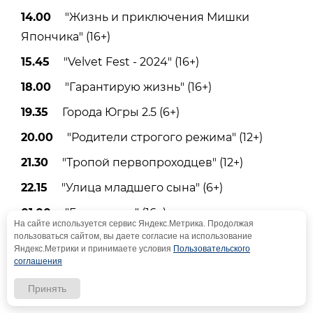
14.00
"Жизнь и приключения Мишки
Япончика" (16+)
15.45
"Velvet Fest - 2024" (16+)
18.00
"Гарантирую жизнь" (16+)
19.35
Города Югры 2.5 (6+)
20.00
"Родители строгого режима" (12+)
21.30
"Тропой первопроходцев" (12+)
22.15
"Улица младшего сына" (6+)
01.00
"Год в порту" (16+)
На сайте используется сервис Яндекс.Метрика. Продолжая
пользоваться сайтом, вы даете согласие на использование
02.30
Ночное вещание (12+)
Яндекс.Метрики и принимаете условия
Пользовательского
соглашения
Саратовский городской
Принять