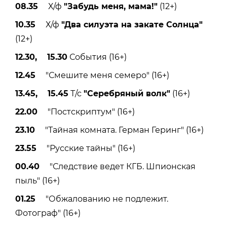
08.35
Х/ф
"Забудь меня, мама!"
(12+)
10.35
Х/ф
"Два силуэта на закате Солнца"
(12+)
12.30, 15.30
События (16+)
12.45
"Смешите меня семеро" (16+)
13.45, 15.45
Т/с
"Серебряный волк"
(16+)
22.00
"Постскриптум" (16+)
23.10
"Тайная комната. Герман Геринг" (16+)
23.55
"Русские тайны" (16+)
00.40
"Следствие ведет КГБ. Шпионская
пыль" (16+)
01.25
"Обжалованию не подлежит.
Фотограф" (16+)