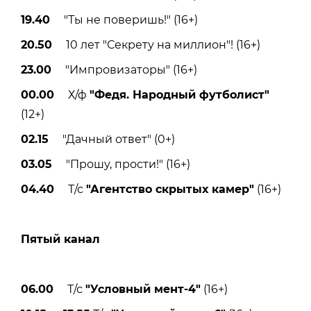
19.40
"Ты не поверишь!" (16+)
20.50
10 лет "Секрету на миллион"! (16+)
23.00
"Импровизаторы" (16+)
00.00
Х/ф
"Федя. Народный футболист"
(12+)
02.15
"Дачный ответ" (0+)
03.05
"Прошу, прости!" (16+)
04.40
Т/с
"Агентство скрытых камер"
(16+)
Пятый канал
06.00
Т/с
"Условный мент-4"
(16+)