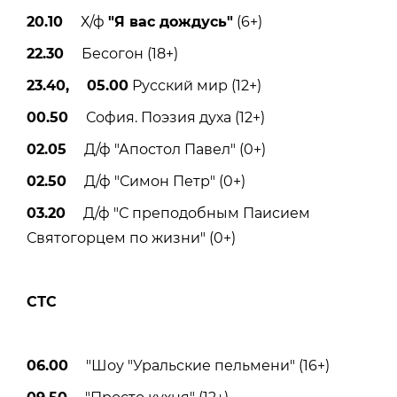
20.10
Х/ф
"Я вас дождусь"
(6+)
22.30
Бесогон (18+)
23.40, 05.00
Русский мир (12+)
00.50
София. Поэзия духа (12+)
02.05
Д/ф "Апостол Павел" (0+)
02.50
Д/ф "Симон Петр" (0+)
03.20
Д/ф "С преподобным Паисием
Святогорцем по жизни" (0+)
СТС
06.00
"Шоу "Уральские пельмени" (16+)