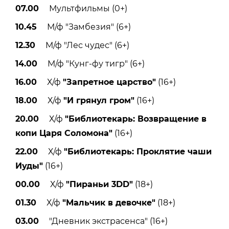
07.00
Мультфильмы (0+)
10.45
М/ф "Замбезия" (6+)
12.30
М/ф "Лес чудес" (6+)
14.00
М/ф "Кунг-фу тигр" (6+)
16.00
Х/ф
"Запретное царство"
(16+)
18.00
Х/ф
"И грянул гром"
(16+)
20.00
Х/ф
"Библиотекарь: Возвращение в
копи Царя Соломона"
(16+)
22.00
Х/ф
"Библиотекарь: Проклятие чаши
Иуды"
(16+)
00.00
Х/ф
"Пираньи 3DD"
(18+)
01.30
Х/ф
"Мальчик в девочке"
(18+)
03.00
"Дневник экстрасенса" (16+)