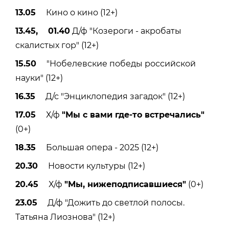
13.05
Кино о кино (12+)
13.45, 01.40
Д/ф "Козероги - акробаты
скалистых гор" (12+)
15.50
"Нобелевские победы российской
науки" (12+)
16.35
Д/с "Энциклопедия загадок" (12+)
17.05
Х/ф
"Мы с вами где-то встречались"
(0+)
18.35
Большая опера - 2025 (12+)
20.30
Новости культуры (12+)
20.45
Х/ф
"Мы, нижеподписавшиеся"
(0+)
23.05
Д/ф "Дожить до светлой полосы.
Татьяна Лиознова" (12+)