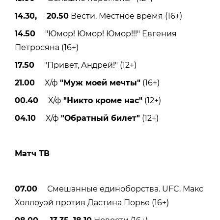
14.30, 20.50
Вести. Местное время (16+)
14.50
"Юмор! Юмор! Юмор!!!" Евгения
Петросяна (16+)
17.50
"Привет, Андрей!" (12+)
21.00
Х/ф
"Муж моей мечты"
(16+)
00.40
Х/ф
"Никто кроме нас"
(12+)
04.10
Х/ф
"Обратный билет"
(12+)
Матч ТВ
07.00
Смешанные единоборства. UFC. Макс
Холлоуэй против Дастина Порье (16+)