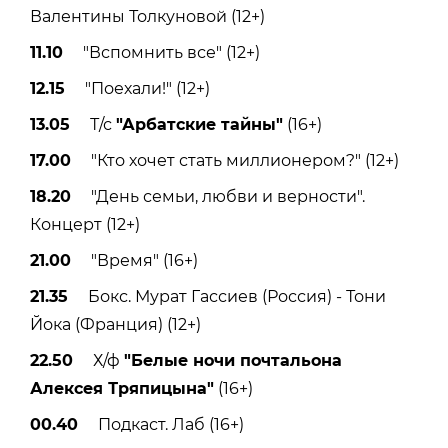
Валентины Толкуновой (12+)
11.10
"Вспомнить все" (12+)
12.15
"Поехали!" (12+)
13.05
Т/с
"Арбатские тайны"
(16+)
17.00
"Кто хочет стать миллионером?" (12+)
18.20
"День семьи, любви и верности".
Концерт (12+)
21.00
"Время" (16+)
21.35
Бокс. Мурат Гассиев (Россия) - Тони
Йока (Франция) (12+)
22.50
Х/ф
"Белые ночи почтальона
Алексея Тряпицына"
(16+)
00.40
Подкаст. Лаб (16+)