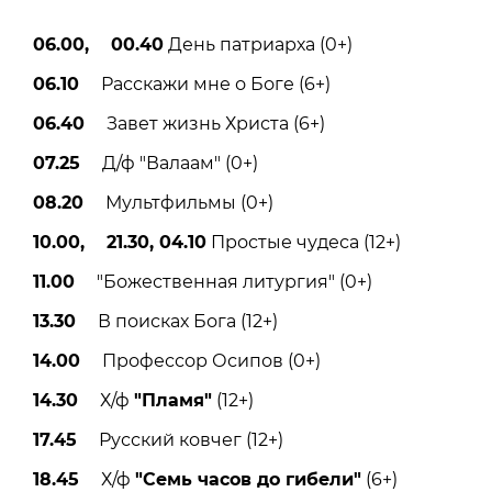
06.00, 00.40
День патриарха (0+)
06.10
Расскажи мне о Боге (6+)
06.40
Завет жизнь Христа (6+)
07.25
Д/ф "Валаам" (0+)
08.20
Мультфильмы (0+)
10.00, 21.30, 04.10
Простые чудеса (12+)
11.00
"Божественная литургия" (0+)
13.30
В поисках Бога (12+)
14.00
Профессор Осипов (0+)
14.30
Х/ф
"Пламя"
(12+)
17.45
Русский ковчег (12+)
18.45
Х/ф
"Семь часов до гибели"
(6+)