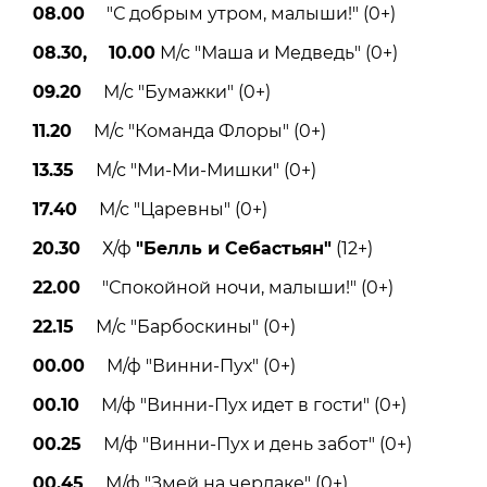
08.00
"С добрым утром, малыши!" (0+)
08.30, 10.00
М/с "Маша и Медведь" (0+)
09.20
М/с "Бумажки" (0+)
11.20
М/с "Команда Флоры" (0+)
13.35
М/с "Ми-Ми-Мишки" (0+)
17.40
М/с "Царевны" (0+)
20.30
Х/ф
"Белль и Себастьян"
(12+)
22.00
"Спокойной ночи, малыши!" (0+)
22.15
М/с "Барбоскины" (0+)
00.00
М/ф "Винни-Пух" (0+)
00.10
М/ф "Винни-Пух идет в гости" (0+)
00.25
М/ф "Винни-Пух и день забот" (0+)
00.45
М/ф "Змей на чердаке" (0+)