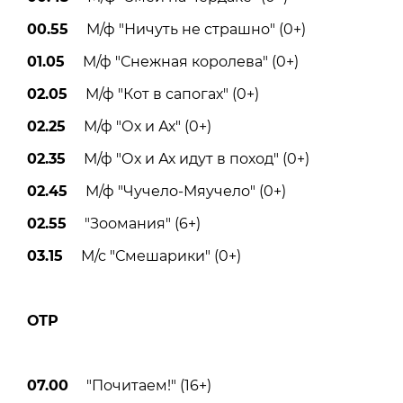
00.55
М/ф "Ничуть не страшно" (0+)
01.05
М/ф "Снежная королева" (0+)
02.05
М/ф "Кот в сапогах" (0+)
02.25
М/ф "Ох и Ах" (0+)
02.35
М/ф "Ох и Ах идут в поход" (0+)
02.45
М/ф "Чучело-Мяучело" (0+)
02.55
"Зоомания" (6+)
03.15
М/с "Смешарики" (0+)
ОТР
07.00
"Почитаем!" (16+)