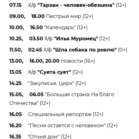
07.15
Х/ф
"Тарзан - человек-обезьяна"
(12+)
09.00, 18.00
Пестрый мир (12+)
10.00, 16.50
"Календарь" (12+)
10.25, 03.50
Х/ф
"Илья Муромец"
(12+)
11.50, 02.45
Х/ф
"Шла собака по роялю"
(0+)
13.00, 16.00, 20.00
Новости (16+)
13.05
Х/ф
"Суета сует"
(12+)
14.25
"Закулисье. Цирк" (12+)
15.05, 06.05
"Большая страна: На благо
Отечества" (12+)
16.05
Специальный репортаж (12+)
16.20
"Песня остается с человеком" (12+)
16.35
"Отчий дом" (12+)