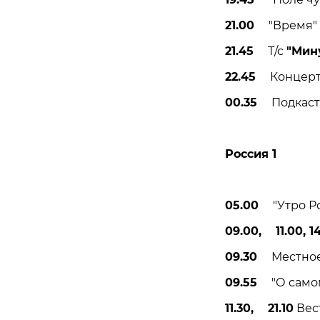
21.00
"Время" (
21.45
Т/с
"Мин
22.45
Концерт г
00.35
Подкаст. 
Россия 1
05.00
"Утро Рос
09.00, 11.00, 14
09.30
Местное 
09.55
"О самом 
11.30, 21.10
Вест