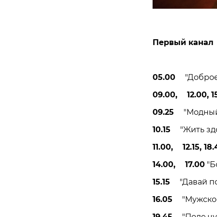
Первый канал
05.00
"Доброе у
09.00, 12.00, 15
09.25
"Модный 
10.15
"Жить здор
11.00, 12.15, 18.
14.00, 17.00
"Б
15.15
"Давай пож
16.05
"Мужское 
19.45
"Поле чуде