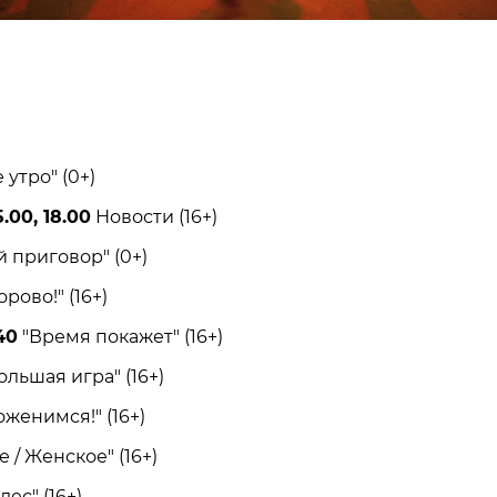
тро" (0+)
.00, 18.00
Новости (16+)
приговор" (0+)
ово!" (16+)
40
"Время покажет" (16+)
ольшая игра" (16+)
енимся!" (16+)
/ Женское" (16+)
с" (16+)