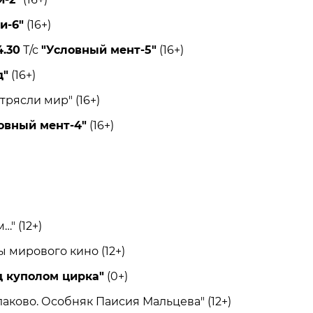
и-6"
(16+)
4.30
Т/с
"Условный мент-5"
(16+)
д"
(16+)
ясли мир" (16+)
овный мент-4"
(16+)
 (12+)
мирового кино (12+)
д куполом цирка"
(0+)
ково. Особняк Паисия Мальцева" (12+)