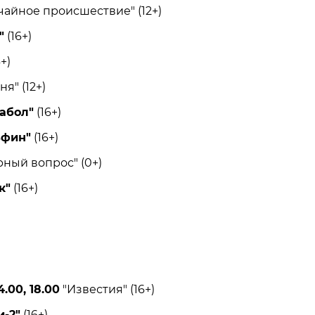
йное происшествие" (12+)
"
(16+)
+)
" (12+)
абол"
(16+)
ьфин"
(16+)
ый вопрос" (0+)
к"
(16+)
4.00, 18.00
"Известия" (16+)
и-2"
(16+)