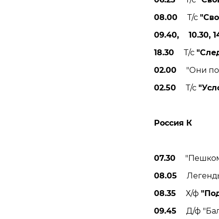
08.00
Т/с
"Сво
09.40, 10.30, 1
18.30
Т/с
"Сле
02.00
"Они потр
02.50
Т/с
"Усл
Россия К
07.30
"Пешком…"
08.05
Легенды 
08.35
Х/ф
"По
09.45
Д/ф "Бала