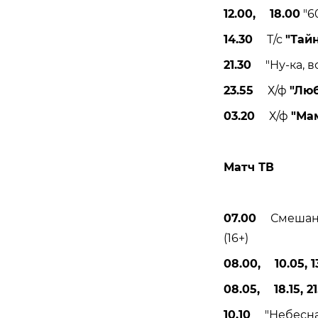
12.00, 18.00
"60
14.30
Т/с
"Тай
21.30
"Ну-ка, вс
23.55
Х/ф
"Люб
03.20
Х/ф
"Ма
Матч ТВ
07.00
Смешанны
(16+)
08.00, 10.05, 13
08.05, 18.15, 21.
10.10
"Небесная