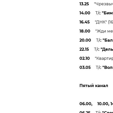
13.25
"Чрезвыча
14.00
Т/с
"Бим
16.45
"ДНК" (16
18.00
"Жди меня
20.00
Т/с
"Бал
22.15
Т/с
"Дел
02.10
"Квартирн
03.05
Т/с
"Вол
Пятый канал
06.00, 10.00, 1
06.25
Т/с
"Сво