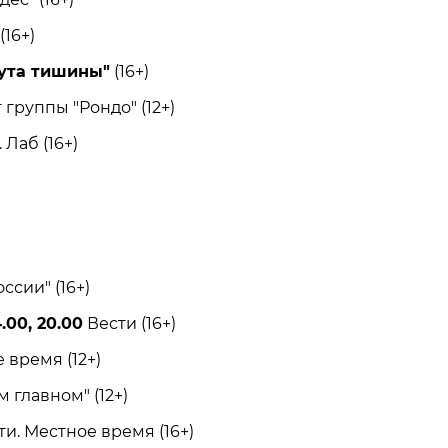
16+)
ута тишины"
(16+)
руппы "Рондо" (12+)
Лаб (16+)
сии" (16+)
.00, 20.00
Вести (16+)
время (12+)
главном" (12+)
и. Местное время (16+)