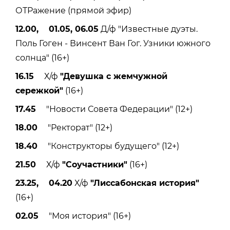
ОТРажение (прямой эфир)
12.00, 01.05, 06.05
Д/ф "Известные дуэты.
Поль Гоген - Винсент Ван Гог. Узники южного
солнца" (16+)
16.15
Х/ф
"Девушка с жемчужной
сережкой"
(16+)
17.45
"Новости Совета Федерации" (12+)
18.00
"Ректорат" (12+)
18.40
"Конструкторы будущего" (12+)
21.50
Х/ф
"Соучастники"
(16+)
23.25, 04.20
Х/ф
"Лиссабонская история"
(16+)
02.05
"Моя история" (16+)