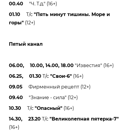
00.40
"Ч. T.д." (16+)
01.10
Т/с
"Пять минут тишины. Море и
горы"
(12+)
Пятый канал
06.00, 10.00, 14.00, 18.00
"Известия" (16+)
06.25, 01.30
Т/с
"Свои-6"
(16+)
09.05
Фирменный рецепт (12+)
09.40
"Знание - сила" (12+)
10.30
Т/с
"Опасный"
(16+)
14.30, 23.20
Т/с
"Великолепная пятерка-7"
(16+)