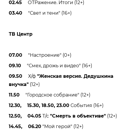
02.45
ОТРажение. Итоги (12+)
03.40
"Свет и тени" (16+)
ТВ Центр
07.00
"Настроение" (0+)
09.10
"Смех, дрожь и видео" (16+)
09.50
Х/ф
"Женская версия. Дедушкина
внучка"
(12+)
11.50
"Городское собрание" (12+)
12.30, 15.30, 18.50, 23.00
События (16+)
12.50, 04.05
Т/с
"Смерть в объективе"
(12+)
14.45, 06.20
"Мой герой" (12+)