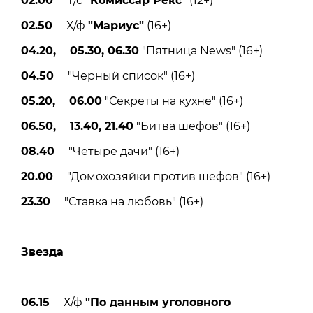
02.00
Т/с
"Комиссар Рекс"
(12+)
02.50
Х/ф
"Мариус"
(16+)
04.20, 05.30, 06.30
"Пятница News" (16+)
04.50
"Черный список" (16+)
05.20, 06.00
"Секреты на кухне" (16+)
06.50, 13.40, 21.40
"Битва шефов" (16+)
08.40
"Четыре дачи" (16+)
20.00
"Домохозяйки против шефов" (16+)
23.30
"Ставка на любовь" (16+)
Звезда
06.15
Х/ф
"По данным уголовного