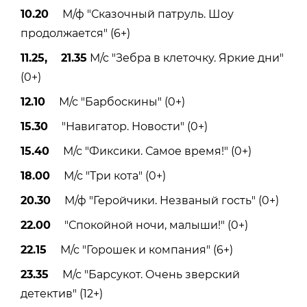
10.20
М/ф "Сказочный патруль. Шоу
продолжается" (6+)
11.25, 21.35
М/с "Зебра в клеточку. Яркие дни"
(0+)
12.10
М/с "Барбоскины" (0+)
15.30
"Навигатор. Новости" (0+)
15.40
М/с "Фиксики. Самое время!" (0+)
18.00
М/с "Три кота" (0+)
20.30
М/ф "Геройчики. Незваный гость" (0+)
22.00
"Спокойной ночи, малыши!" (0+)
22.15
М/с "Горошек и компания" (6+)
23.35
М/с "Барсукот. Очень зверский
детектив" (12+)