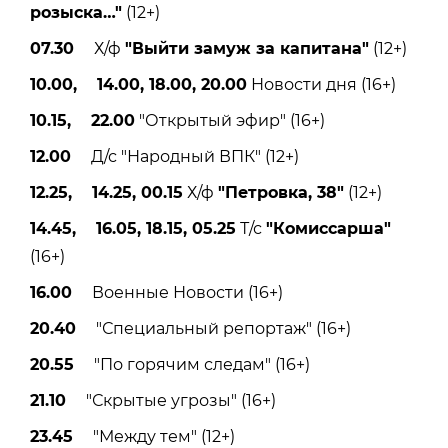
розыска
…"
(12+)
07.30
Х/ф
"Выйти замуж за капитана"
(12+)
10.00, 14.00, 18.00, 20.00
Новости дня (16+)
10.15, 22.00
"Открытый эфир" (16+)
12.00
Д/с "Народный ВПК" (12+)
12.25, 14.25, 00.15
Х/ф
"Петровка, 38"
(12+)
14.45, 16.05, 18.15, 05.25
Т/с
"Комиссарша"
(16+)
16.00
Военные Новости (16+)
20.40
"Специальный репортаж" (16+)
20.55
"По горячим следам" (16+)
21.10
"Скрытые угрозы" (16+)
23.45
"Между тем" (12+)