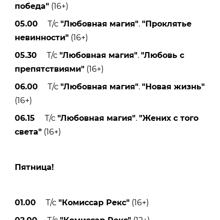
победа"
(16+)
05.00
Т/с
"Любовная магия"
.
"Проклятье
невинности"
(16+)
05.30
Т/с
"Любовная магия"
.
"Любовь с
препятствиями"
(16+)
06.00
Т/с
"Любовная магия"
.
"Новая жизнь"
(16+)
06.15
Т/с
"Любовная магия"
.
"Жених с того
света"
(16+)
Пятницa!
01.00
Т/с
"Комиссар Рекс"
(16+)