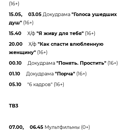
(16+)
15.05, 03.05
Докудрама
"Голоса ушедших
душ"
(16+)
15.40
Х/ф
"Я живу для тебя"
(16+)
20.00
Х/ф
"Как спасти влюбленную
женщину"
(16+)
00.10
Докудрама
"Понять. Простить"
(16+)
01.10
Докудрама
"Порча"
(16+)
05.10
"6 кадров" (16+)
ТВ3
07.00, 06.45
Мультфильмы (0+)