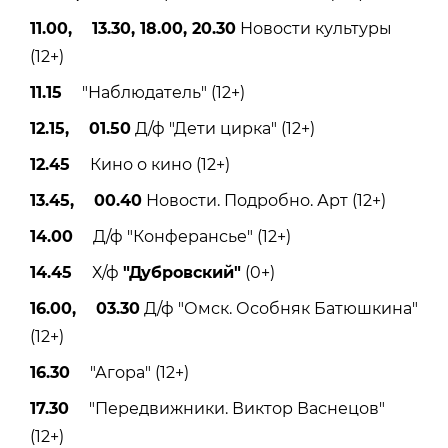
11.00, 13.30, 18.00, 20.30
Новости культуры
(12+)
11.15
"Наблюдатель" (12+)
12.15, 01.50
Д/ф "Дети цирка" (12+)
12.45
Кино о кино (12+)
13.45, 00.40
Новости. Подробно. Арт (12+)
14.00
Д/ф "Конферансье" (12+)
14.45
Х/ф
"Дубровский"
(0+)
16.00, 03.30
Д/ф "Омск. Особняк Батюшкина"
(12+)
16.30
"Агора" (12+)
17.30
"Передвижники. Виктор Васнецов"
(12+)