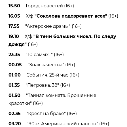
15.50
Город новостей (16+)
16.05
Х/ф
"Соколова подозревает всех"
(16+)
17.55
"Актерские драмы" (16+)
19.10
Х/ф
"В тени больших чисел. По следу
дождя"
(16+)
23.35
"10 самых…" (16+)
00.05
"Знак качества" (16+)
01.00
События. 25-й час (16+)
01.35
"Петровка, 38" (16+)
01.50
"Тайная комната. Брошенные
красотки" (16+)
02.35
"Крест на браке" (16+)
03.20
"90-е. Американский шансон" (16+)