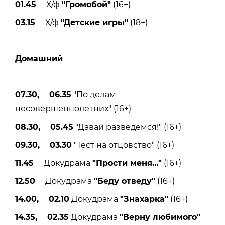
01.45
Х/ф
"Громобой"
(16+)
03.15
Х/ф
"Детские игры"
(18+)
Домашний
07.30, 06.35
"По делам
несовершеннолетних" (16+)
08.30, 05.45
"Давай разведемся!" (16+)
09.30, 03.30
"Тест на отцовство" (16+)
11.45
Докудрама
"Прости меня
…"
(16+)
12.50
Докудрама
"Беду отведу"
(16+)
14.00, 02.10
Докудрама
"Знахарка"
(16+)
14.35, 02.35
Докудрама
"Верну любимого"