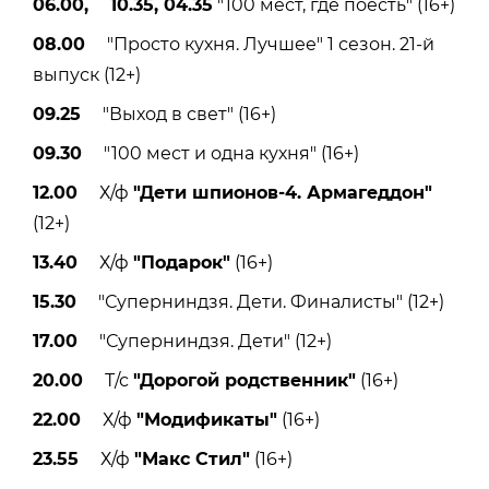
06.00, 10.35, 04.35
"100 мест, где поесть" (16+)
08.00
"Просто кухня. Лучшее" 1 сезон. 21-й
выпуск (12+)
09.25
"Выход в свет" (16+)
09.30
"100 мест и одна кухня" (16+)
12.00
Х/ф
"Дети шпионов-4. Армагеддон"
(12+)
13.40
Х/ф
"Подарок"
(16+)
15.30
"Суперниндзя. Дети. Финалисты" (12+)
17.00
"Суперниндзя. Дети" (12+)
20.00
Т/с
"Дорогой родственник"
(16+)
22.00
Х/ф
"Модификаты"
(16+)
23.55
Х/ф
"Макс Стил"
(16+)