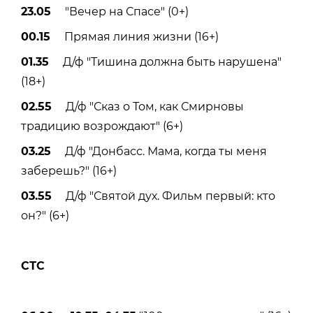
23.05
"Вечер на Спасе" (0+)
00.15
Прямая линия жизни (16+)
01.35
Д/ф "Тишина должна быть нарушена"
(18+)
02.55
Д/ф "Сказ о Том, как Смирновы
традицию возрождают" (6+)
03.25
Д/ф "Донбасс. Мама, когда ты меня
заберешь?" (16+)
03.55
Д/ф "Святой дух. Фильм первый: кто
он?" (6+)
СТС