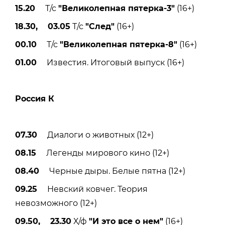
15.20
Т/с
"Великолепная пятерка-3"
(16+)
18.30, 03.05
Т/с
"След"
(16+)
00.10
Т/с
"Великолепная пятерка-8"
(16+)
01.00
Известия. Итоговый выпуск (16+)
Россия К
07.30
Диалоги о животных (12+)
08.15
Легенды мирового кино (12+)
08.40
Черные дыры. Белые пятна (12+)
09.25
Невский ковчег. Теория
невозможного (12+)
09.50, 23.30
Х/ф
"И это все о нем"
(16+)