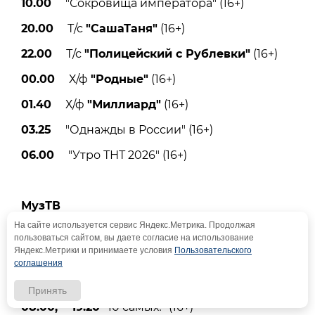
10.00
"Сокровища императора" (16+)
20.00
Т/с
"СашаТаня"
(16+)
22.00
Т/с
"Полицейский с Рублевки"
(16+)
00.00
Х/ф
"Родные"
(16+)
01.40
Х/ф
"Миллиард"
(16+)
03.25
"Однажды в России" (16+)
06.00
"Утро ТНТ 2026" (16+)
МузТВ
На сайте используется сервис Яндекс.Метрика. Продолжая
пользоваться сайтом, вы даете согласие на использование
Яндекс.Метрики и принимаете условия
Пользовательского
06.00
Музитив (16+)
соглашения
07.00
Короли чартов (16+)
Принять
08.00, 19.20
"10 самых!" (16+)