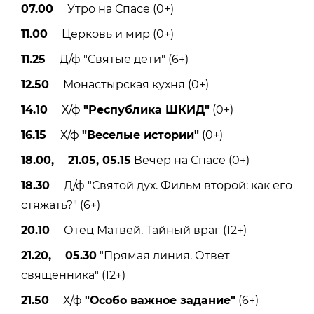
07.00
Утро на Спасе (0+)
11.00
Церковь и мир (0+)
11.25
Д/ф "Святые дети" (6+)
12.50
Монастырская кухня (0+)
14.10
Х/ф
"Республика ШКИД"
(0+)
16.15
Х/ф
"Веселые истории"
(0+)
18.00, 21.05, 05.15
Вечер на Спасе (0+)
18.30
Д/ф "Святой дух. Фильм второй: как его
стяжать?" (6+)
20.10
Отец Матвей. Тайный враг (12+)
21.20, 05.30
"Прямая линия. Ответ
священника" (12+)
21.50
Х/ф
"Особо важное задание"
(6+)