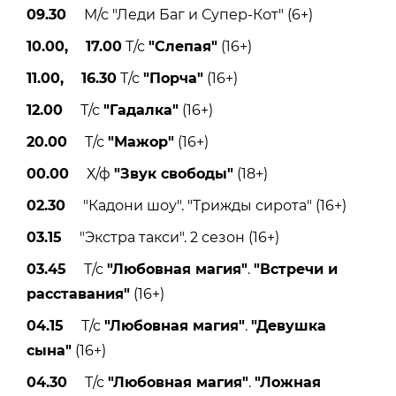
09.30
М/с "Леди Баг и Супер-Кот" (6+)
10.00, 17.00
Т/с
"Слепая"
(16+)
11.00, 16.30
Т/с
"Порча"
(16+)
12.00
Т/с
"Гадалка"
(16+)
20.00
Т/с
"Мажор"
(16+)
00.00
Х/ф
"Звук свободы"
(18+)
02.30
"Кадони шоу". "Трижды сирота" (16+)
03.15
"Экстра такси". 2 сезон (16+)
03.45
Т/с
"Любовная магия"
.
"Встречи и
расставания"
(16+)
04.15
Т/с
"Любовная магия"
.
"Девушка
сына"
(16+)
04.30
Т/с
"Любовная магия"
.
"Ложная