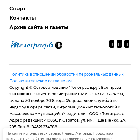
Спорт
Контакты
Архив сайта и газеты
Политика в отношении обработки персональных данных
Пользовательское соглашение
Copyright © Сетевое издание "Телеграфъ.ру". Все права
защищены. Запись о регистрации СМИ Эл № ФС77-74390,
выдано 30 ноября 2018 года Федеральной службой по
надзору в сфере связи, информационных технологий и
массовых коммуникаций. Учредитель – ООО «Полиграф».
Адрес редакции: 410056, г. Саратов, ул. им. Т.Шевченко, 2А,
205. Тел. 8 (8452) 234388.
E-mail:
provtelegraf@gmail.com
На сайте используется сервис Яндекс.Метрика. Продолжая
пользоваться сайтом, вы даете согласие на использование
И.о. главного редактора: Голубева Е. В.