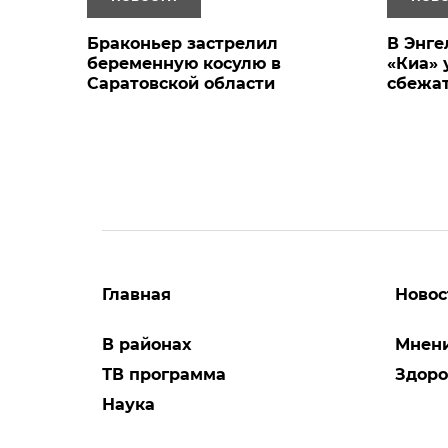
Браконьер застрелил
В Энге
беременную косулю в
«Киа» 
Саратовской области
сбежа
Главная
Новос
В районах
Мнен
ТВ программа
Здоро
Наука