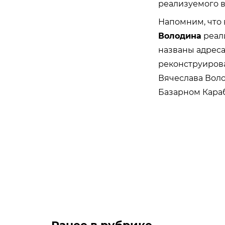
реализуемого в
Напомним, что 
Володина
реали
названы адреса
реконструирова
Вячеслава Воло
Базарном Караб