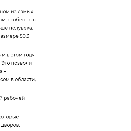
дном из самых
ом, особенно в
ше полувека,
азмере 50,3
м в этом году:
 Это позволит
а –
сом в области,
ой рабочей
которые
 дворов,