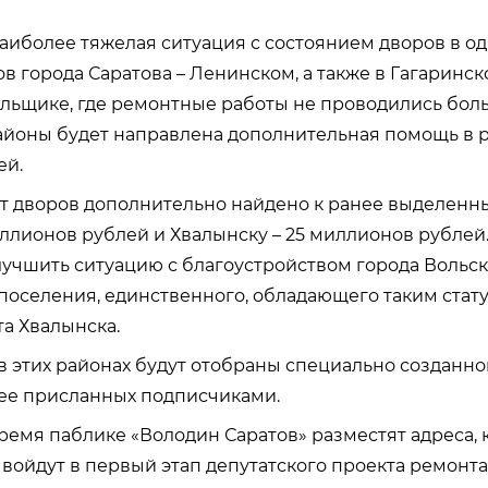
наиболее тяжелая ситуация с состоянием дворов в о
в города Саратова – Ленинском, а также в Гагаринск
льщике, где ремонтные работы не проводились боль
айоны будет направлена дополнительная помощь в р
ей.
т дворов дополнительно найдено к ранее выделенны
иллионов рублей и Хвалынску – 25 миллионов рублей.
учшить ситуацию с благоустройством города Вольск
поселения, единственного, обладающего таким стату
та Хвалынска.
в этих районах будут отобраны специально созданн
нее присланных подписчиками.
емя паблике «Володин Саратов» разместят адреса, 
войдут в первый этап депутатского проекта ремонта