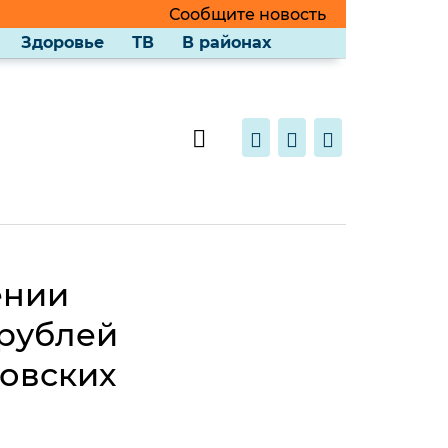
Сообщите новость
Здоровье
ТВ
В районах
ении
 рублей
товских