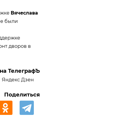
ржке
Вячеслава
ее были
оддержке
нт дворов в
на ТелеграфЪ
Яндекс Дзен
Поделиться