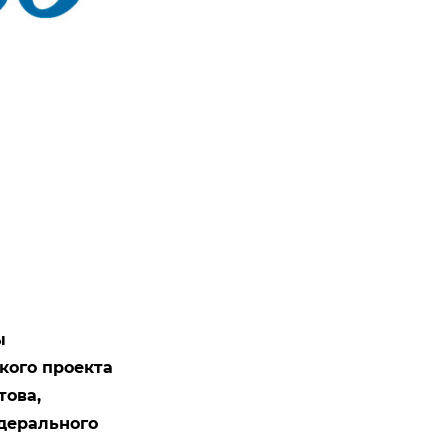
ы
кого проекта
това,
едерального