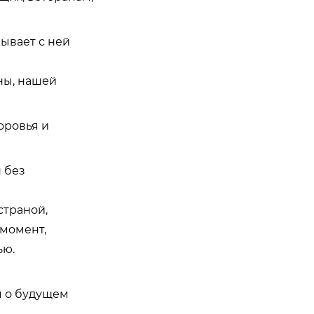
ывает с ней
ны, нашей
оровья и
 без
страной,
 момент,
ью.
м о будущем