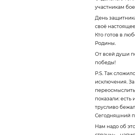
участникам бое
День защитника
своё настоящее
Кто готов в лю
Родины.
От всей души п
победы!
P.S. Так сложи
исключения. За
переосмыслить.
показали: есть 
трусливо бежал 
Сегодняшний пр
Нам надо об эт
страны
» -
напи