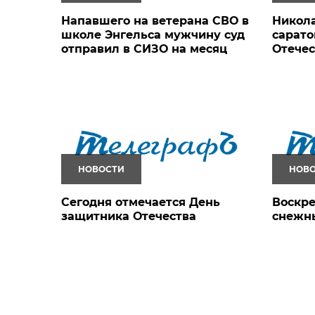
Напавшего на ветерана СВО в
Никола
школе Энгельса мужчину суд
сарато
отправил в СИЗО на месяц
Отечес
НОВОСТИ
НОВ
Сегодня отмечается День
Воскре
защитника Отечества
снежн