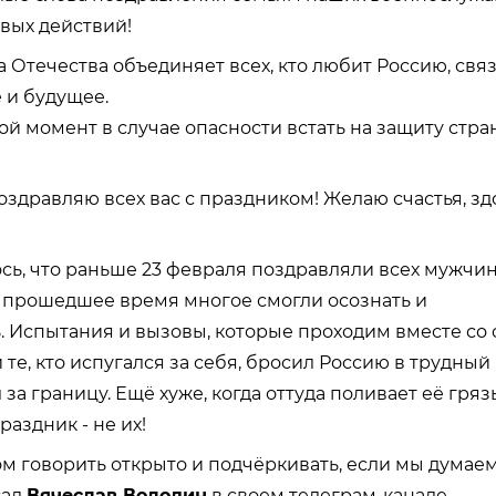
вых действий!
 Отечества объединяет всех, кто любит Россию, связ
 и будущее.
бой момент в случае опасности встать на защиту стра
оздравляю всех вас с праздником! Желаю счастья, зд
лось, что раньше 23 февраля поздравляли всех мужчин
 прошедшее время многое смогли осознать и
 Испытания и вызовы, которые проходим вместе со 
и те, кто испугался за себя, бросил Россию в трудный
за границу. Ещё хуже, когда оттуда поливает её гряз
аздник - не их!
ом говорить открыто и подчёркивать, если мы думае
сал
Вячеслав Володин
в своем телеграм-канале.
.