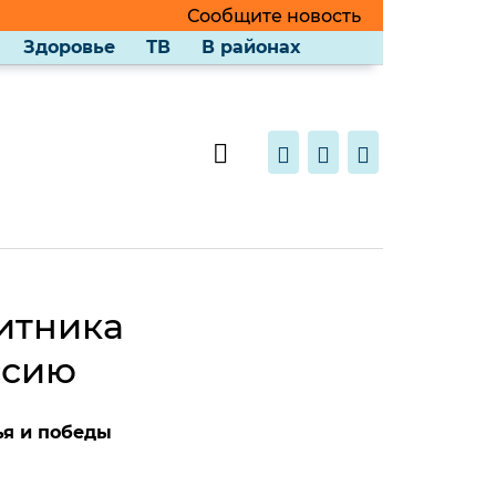
Сообщите новость
Здоровье
ТВ
В районах
итника
ссию
ья и победы