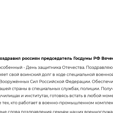
поздравил россиян председатель Госдумы РФ Вяче
особенный - День защитника Отечества. Поздравляю
лняет свой воинский долг в ходе специальной военно
х Вооружённых Сил Российской Федерации. Обеспеч
ашей страны в специальных службах, полиции. Полу
училищах и институтах, готовясь встать в любой мом
е тех, кто работает в военно-промышленном комплек
ые слова поздравления семьям наших военнослужащ