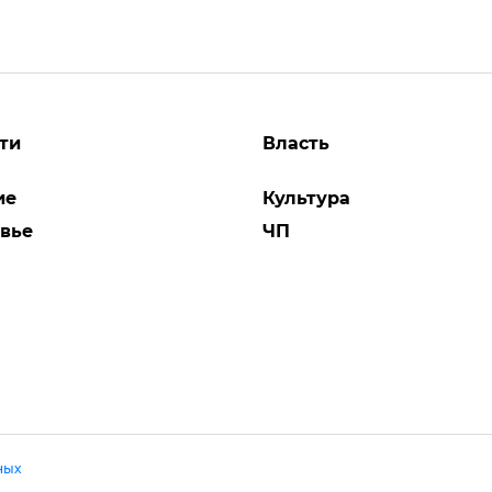
ти
Власть
ие
Культура
вье
ЧП
ных