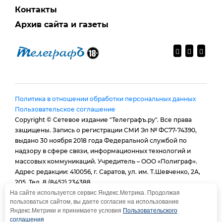
Контакты
Архив сайта и газеты
Политика в отношении обработки персональных данных
Пользовательское соглашение
Copyright © Сетевое издание "Телеграфъ.ру". Все права
защищены. Запись о регистрации СМИ Эл № ФС77-74390,
выдано 30 ноября 2018 года Федеральной службой по
надзору в сфере связи, информационных технологий и
массовых коммуникаций. Учредитель – ООО «Полиграф».
Адрес редакции: 410056, г. Саратов, ул. им. Т.Шевченко, 2А,
205. Тел. 8 (8452) 234388.
E-mail:
provtelegraf@gmail.com
На сайте используется сервис Яндекс.Метрика. Продолжая
пользоваться сайтом, вы даете согласие на использование
И.о. главного редактора: Голубева Е. В.
Яндекс.Метрики и принимаете условия
Пользовательского
При использовании материалов сайта - гиперссылка
соглашения