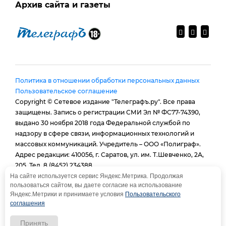
Архив сайта и газеты
Политика в отношении обработки персональных данных
Пользовательское соглашение
Copyright © Сетевое издание "Телеграфъ.ру". Все права
защищены. Запись о регистрации СМИ Эл № ФС77-74390,
выдано 30 ноября 2018 года Федеральной службой по
надзору в сфере связи, информационных технологий и
массовых коммуникаций. Учредитель – ООО «Полиграф».
Адрес редакции: 410056, г. Саратов, ул. им. Т.Шевченко, 2А,
205. Тел. 8 (8452) 234388.
E-mail:
provtelegraf@gmail.com
На сайте используется сервис Яндекс.Метрика. Продолжая
пользоваться сайтом, вы даете согласие на использование
И.о. главного редактора: Голубева Е. В.
Яндекс.Метрики и принимаете условия
Пользовательского
При использовании материалов сайта - гиперссылка
соглашения
обязательна
Принять