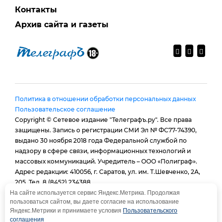
Контакты
Архив сайта и газеты
Политика в отношении обработки персональных данных
Пользовательское соглашение
Copyright © Сетевое издание "Телеграфъ.ру". Все права
защищены. Запись о регистрации СМИ Эл № ФС77-74390,
выдано 30 ноября 2018 года Федеральной службой по
надзору в сфере связи, информационных технологий и
массовых коммуникаций. Учредитель – ООО «Полиграф».
Адрес редакции: 410056, г. Саратов, ул. им. Т.Шевченко, 2А,
205. Тел. 8 (8452) 234388.
E-mail:
provtelegraf@gmail.com
На сайте используется сервис Яндекс.Метрика. Продолжая
пользоваться сайтом, вы даете согласие на использование
И.о. главного редактора: Голубева Е. В.
Яндекс.Метрики и принимаете условия
Пользовательского
При использовании материалов сайта - гиперссылка
соглашения