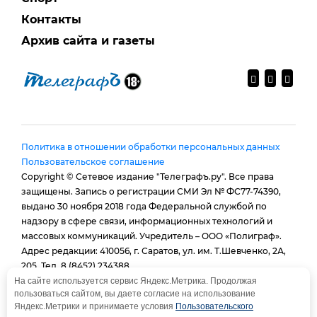
Контакты
Архив сайта и газеты
Политика в отношении обработки персональных данных
Пользовательское соглашение
Copyright © Сетевое издание "Телеграфъ.ру". Все права
защищены. Запись о регистрации СМИ Эл № ФС77-74390,
выдано 30 ноября 2018 года Федеральной службой по
надзору в сфере связи, информационных технологий и
массовых коммуникаций. Учредитель – ООО «Полиграф».
Адрес редакции: 410056, г. Саратов, ул. им. Т.Шевченко, 2А,
205. Тел. 8 (8452) 234388.
E-mail:
provtelegraf@gmail.com
На сайте используется сервис Яндекс.Метрика. Продолжая
пользоваться сайтом, вы даете согласие на использование
И.о. главного редактора: Голубева Е. В.
Яндекс.Метрики и принимаете условия
Пользовательского
При использовании материалов сайта - гиперссылка