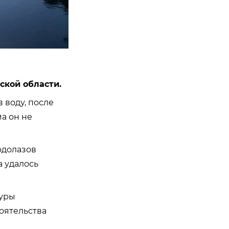
ской области.
 воду, после
а он не
одолазов
 удалось
туры
оятельства