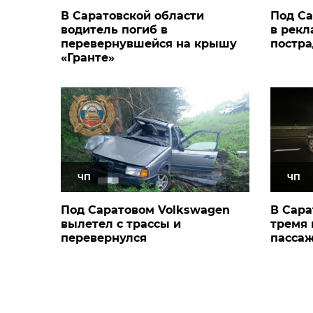
В Саратовской области
Под Са
водитель погиб в
в рекл
перевернувшейся на крышу
постра
«Гранте»
ЧП
ЧП
Под Саратовом Volkswagen
В Сара
вылетел с трассы и
тремя
перевернулся
пассаж