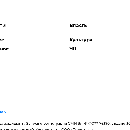
ти
Власть
ие
Культура
вье
ЧП
ных
рава защищены. Запись о регистрации СМИ Эл № ФС77-74390, выдано 3
вых коммуникаций. Учредитель – ООО «Полиграф».