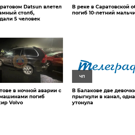
ратовом Datsun влетел
В реке в Саратовской о
амный столб,
погиб 10-летний мальч
дали 5 человек
ЧП
тове в ночной аварии с
В Балакове две девочк
 машинами погиб
прыгнули в канал, одна
ир Volvo
утонула