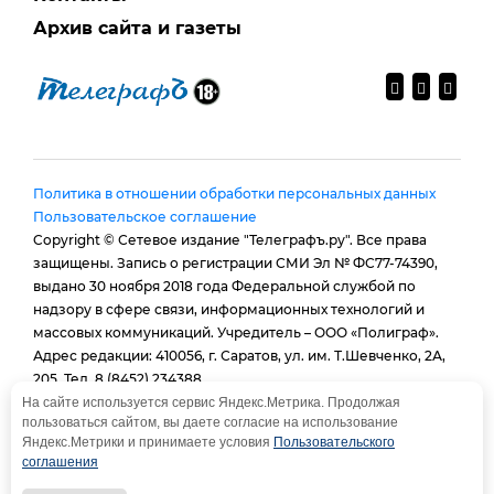
Архив сайта и газеты
Политика в отношении обработки персональных данных
Пользовательское соглашение
Copyright © Сетевое издание "Телеграфъ.ру". Все права
защищены. Запись о регистрации СМИ Эл № ФС77-74390,
выдано 30 ноября 2018 года Федеральной службой по
надзору в сфере связи, информационных технологий и
массовых коммуникаций. Учредитель – ООО «Полиграф».
Адрес редакции: 410056, г. Саратов, ул. им. Т.Шевченко, 2А,
205. Тел. 8 (8452) 234388.
E-mail:
provtelegraf@gmail.com
На сайте используется сервис Яндекс.Метрика. Продолжая
пользоваться сайтом, вы даете согласие на использование
И.о. главного редактора: Голубева Е. В.
Яндекс.Метрики и принимаете условия
Пользовательского
При использовании материалов сайта - гиперссылка
соглашения
обязательна