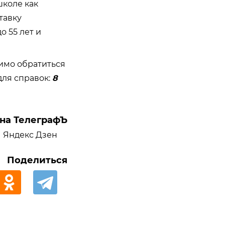
школе как
тавку
о 55 лет и
димо обратиться
для справок:
8
на ТелеграфЪ
Яндекс Дзен
Поделиться