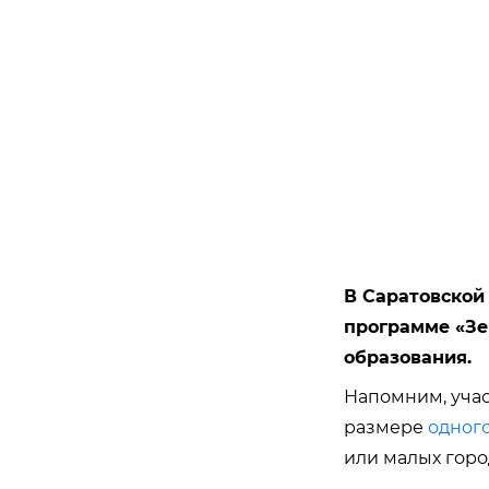
В Саратовской
программе «Зе
образования.
Напомним, у
ча
размере
одног
или малых город