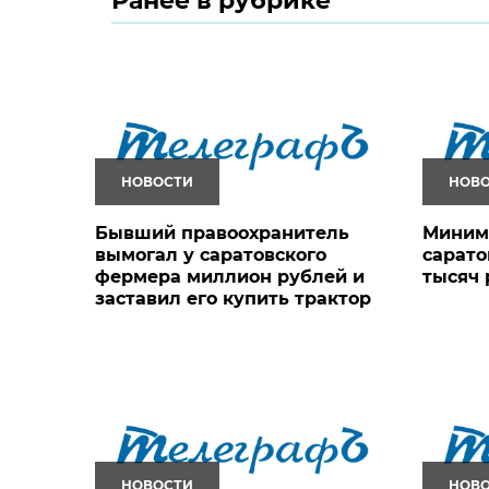
Ранее в рубрике
НОВОСТИ
НОВ
Бывший правоохранитель
Миним
вымогал у саратовского
сарато
фермера миллион рублей и
тысяч 
заставил его купить трактор
НОВОСТИ
НОВ