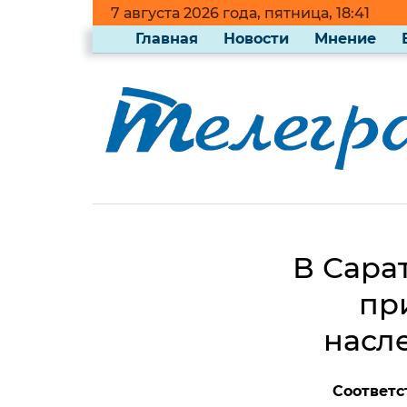
7 августа 2026 года, пятница, 18:41
Главная
Новости
Мнение
В Сара
пр
насл
Соответс