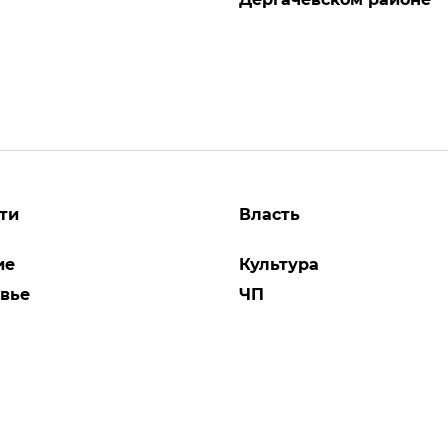
ти
Власть
ие
Культура
вье
ЧП