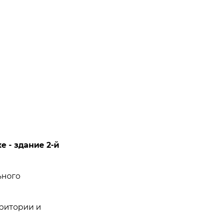
 - здание 2-й
ьного
рритории и