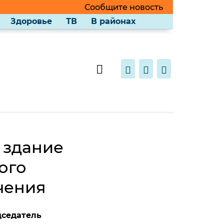
Сообщите новость
Здоровье
ТВ
В районах
 здание
ого
чения
дседатель