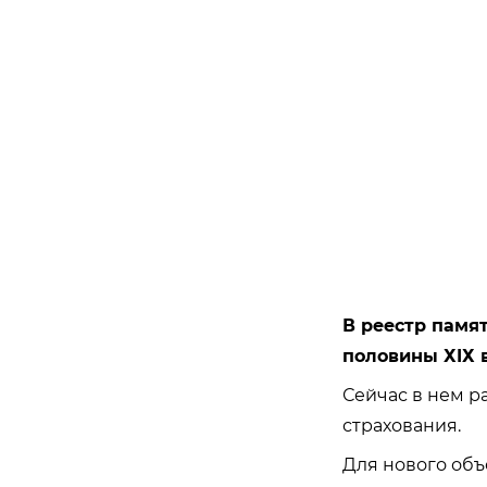
В реестр памя
половины ХIХ в
Сейчас в нем р
страхования.
Для нового объ