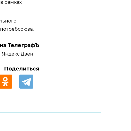
в рамках
льного
лпотребсоюза.
на ТелеграфЪ
Яндекс Дзен
Поделиться