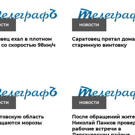
ОСТИ
НОВОСТИ
вец ехал в плотном
Саратовец прятал дома
 со скоростью 98км/ч
старинную винтовку
ОСТИ
НОВОСТИ
товскую область
После обращений жит
ащаются морозы
Николай Панков прове
рабочие встречи в
Дергачевском районе