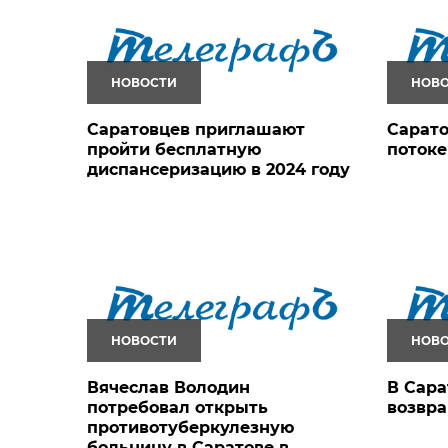
НОВОСТИ
НОВ
Саратовцев приглашают
Сарато
пройти бесплатную
потоке
диспансеризацию в 2024 году
НОВОСТИ
НОВ
Вячеслав Володин
В Сара
потребовал открыть
возвр
противотуберкулезную
больницу в Саратове в