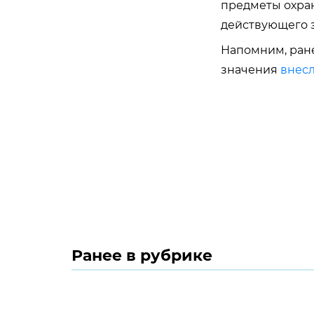
предметы охран
действующего з
Напомним, ране
значения
внесл
Ранее в рубрике