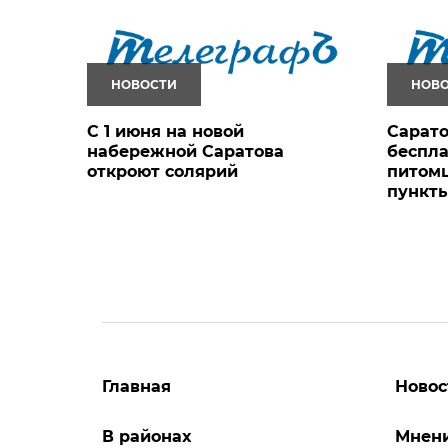
НОВОСТИ
НОВ
С 1 июня на новой
Сарат
набережной Саратова
беспла
откроют солярий
питом
пункт
Главная
Новос
В районах
Мнен