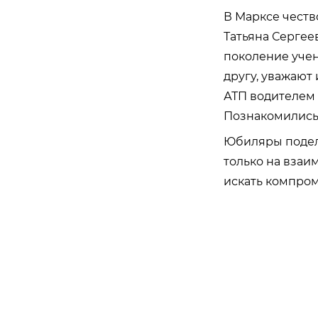
В Марксе чест
Татьяна Сергее
поколение учени
другу, уважают
АТП водителем 
Познакомились 
Юбиляры подели
только на взаим
искать компром