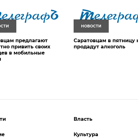
ОСТИ
НОВОСТИ
овцам предлагают
Саратовцам в пятницу 
тно привить своих
продадут алкоголь
цев в мобильные
ы
ти
Власть
ие
Культура