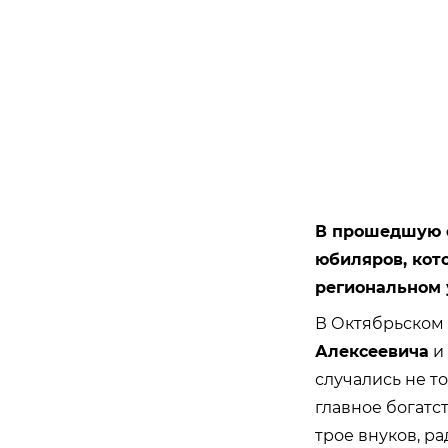
В прошедшую су
юбиляров, кот
региональном 
В Октябрьском 
Алексеевича
и
случались не т
главное богатс
трое внуков, р