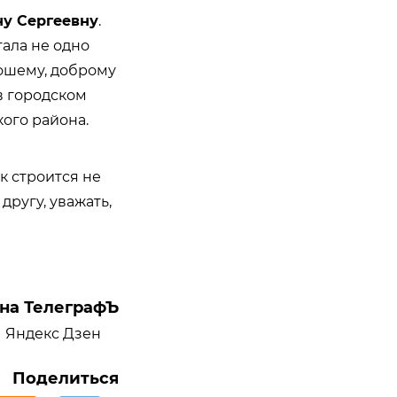
ну Сергеевну
.
тала не одно
рошему, доброму
в городском
ого района.
к строится не
другу, уважать,
на ТелеграфЪ
Яндекс Дзен
Поделиться