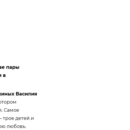
ве пары
и в
иных Василия
котором
я. Самое
 трое детей и
ою любовь.