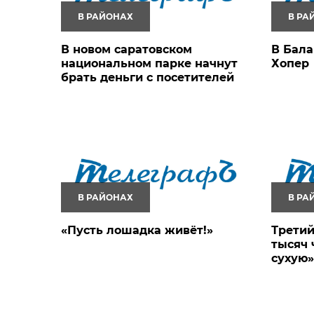
В РАЙОНАХ
В РА
В новом саратовском
В Бала
национальном парке начнут
Хопер
брать деньги с посетителей
В РАЙОНАХ
В РА
«Пусть лошадка живёт!»
Третий
тысяч 
сухую»