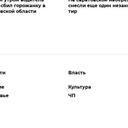
 сбил горожанку в
снесли еще один неза
вской области
тир
ти
Власть
ие
Культура
вье
ЧП