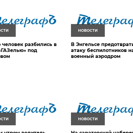
ОСТИ
НОВОСТИ
 человек разбились в
В Энгельсе предотврат
«ГАЗелью» под
атаку беспилотников н
овом
военный аэродром
ОСТИ
НОВОСТИ
м утром водитель
На саратовской набер