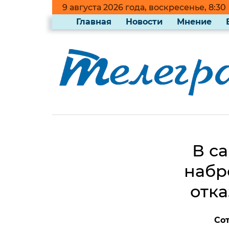
9 августа 2026 года, воскресенье, 8:30
Главная
Новости
Мнение
В с
набр
отка
Со