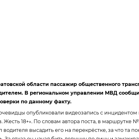
ратовской области пассажир общественного транс
дителем. В региональном управлении МВД сообщи
оверки по данному факту.
очевидцы опубликовали видеозапись с инцидентом 
. Жесть 18+». По словам автора поста, в маршрутке №
 водителя высадить его на перекрёстке, за что та п
. За отказ он начал бить девушку по лицу и замахива