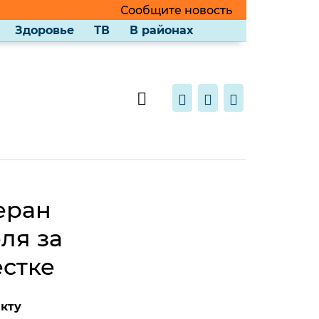
Сообщите новость
Здоровье
ТВ
В районах
еран
ля за
естке
кту