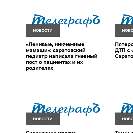
НОВОСТИ
НОВ
«Ленивые, никчемные
Пятеро
мамаши»: саратовский
ДТП с 
педиатр написала гневный
Сарат
пост о пациентах и их
родителях
НОВОСТИ
НОВ
Саратовцев просят
Темны