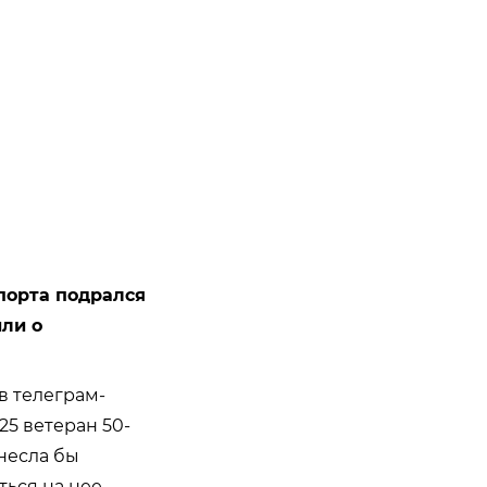
порта подрался
ли о
в телеграм-
25 ветеран 50-
онесла бы
ться на нее