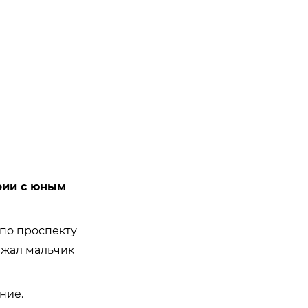
рии с юным
 по проспекту
зжал мальчик
ние.