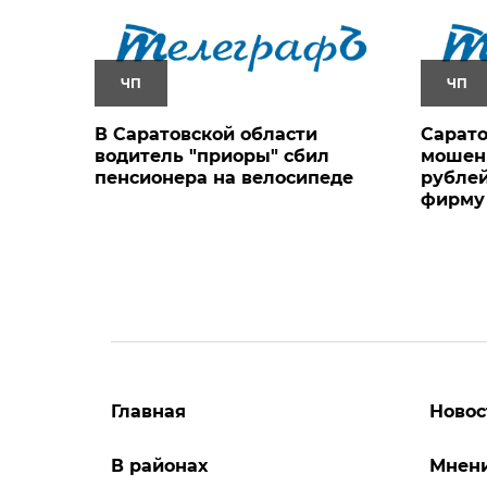
ЧП
ЧП
В Саратовской области
Сарато
водитель "приоры" сбил
мошен
пенсионера на велосипеде
рублей
фирму 
Главная
Новос
В районах
Мнен