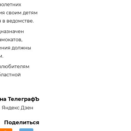
нолетних
ия своим детям
 в ведомстве.
дназначен
амокатов,
жения должны
м.
толюбителям
бластной
на ТелеграфЪ
Яндекс Дзен
Поделиться