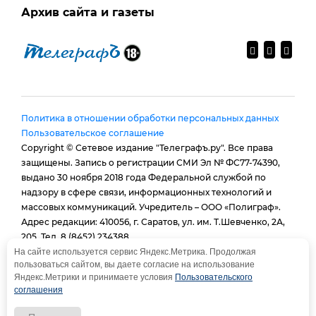
Архив сайта и газеты
Политика в отношении обработки персональных данных
Пользовательское соглашение
Copyright © Сетевое издание "Телеграфъ.ру". Все права
защищены. Запись о регистрации СМИ Эл № ФС77-74390,
выдано 30 ноября 2018 года Федеральной службой по
надзору в сфере связи, информационных технологий и
массовых коммуникаций. Учредитель – ООО «Полиграф».
Адрес редакции: 410056, г. Саратов, ул. им. Т.Шевченко, 2А,
205. Тел. 8 (8452) 234388.
E-mail:
provtelegraf@gmail.com
На сайте используется сервис Яндекс.Метрика. Продолжая
пользоваться сайтом, вы даете согласие на использование
И.о. главного редактора: Голубева Е. В.
Яндекс.Метрики и принимаете условия
Пользовательского
При использовании материалов сайта - гиперссылка
соглашения
обязательна