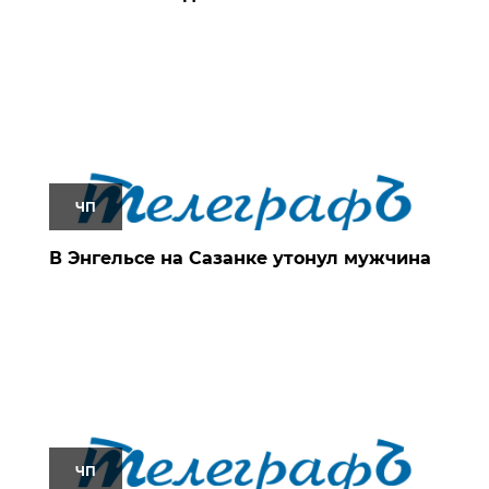
ЧП
В Энгельсе на Сазанке утонул мужчина
ЧП