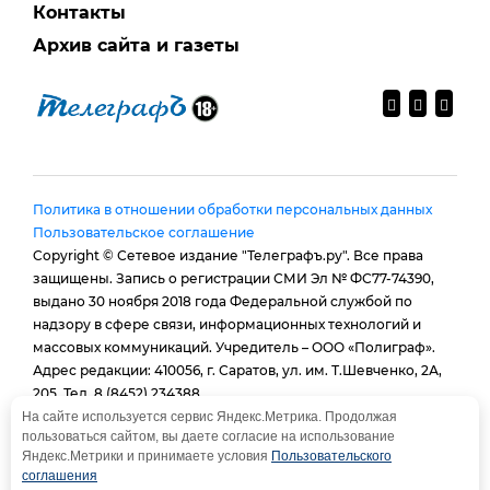
Контакты
Архив сайта и газеты
Политика в отношении обработки персональных данных
Пользовательское соглашение
Copyright © Сетевое издание "Телеграфъ.ру". Все права
защищены. Запись о регистрации СМИ Эл № ФС77-74390,
выдано 30 ноября 2018 года Федеральной службой по
надзору в сфере связи, информационных технологий и
массовых коммуникаций. Учредитель – ООО «Полиграф».
Адрес редакции: 410056, г. Саратов, ул. им. Т.Шевченко, 2А,
205. Тел. 8 (8452) 234388.
E-mail:
provtelegraf@gmail.com
На сайте используется сервис Яндекс.Метрика. Продолжая
пользоваться сайтом, вы даете согласие на использование
И.о. главного редактора: Голубева Е. В.
Яндекс.Метрики и принимаете условия
Пользовательского
При использовании материалов сайта - гиперссылка
соглашения
обязательна