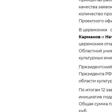
качества заяво
количество про
Проектного офи
В церемонии о
Карманов
и
На
церемонии отк
Областной уни
культурных ини
Президентский 
Президента Р
области культур
По итогам 12 з
инициатив подд
Общая сумма пр
руб.