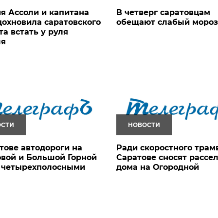
я Ассоли и капитана
В четверг саратовцам
дохновила саратовского
обещают слабый мороз
та встать у руля
ля
ОСТИ
НОВОСТИ
тове автодороги на
Ради скоростного трам
вой и Большой Горной
Саратове сносят рассе
т четырехполосными
дома на Огородной