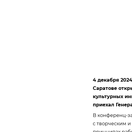
4 декабря 202
Саратове откр
культурных ини
приехал Генер
В конференц-за
с творческим и
принципах рабо