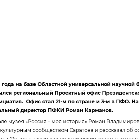
4 года на базе Областной универсальной научной 
ылся региональный Проектный офис Президентск
циатив. Офис стал 21-м по стране и 3-м в ПФО. Н
альный директор ПФКИ Роман Карманов.
ле музея «Россия – моя история» Роман Владимиро
 культурным сообществом Саратова и рассказал об 
ты Фонда, а также дал практические советы по по