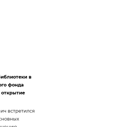
библиотеки в
ого фонда
а открытие
вич встретился
основных
вышению