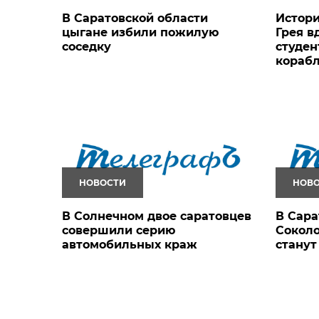
В Саратовской области
Истори
цыгане избили пожилую
Грея в
соседку
студен
кораб
НОВОСТИ
НОВ
В Солнечном двое саратовцев
В Сара
совершили серию
Соколо
автомобильных краж
стану