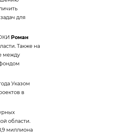
еличить
задач для
ПФКИ
Роман
ласти. Также на
е между
 фондом
года Указом
роектов в
урных
ой области.
8,9 миллиона