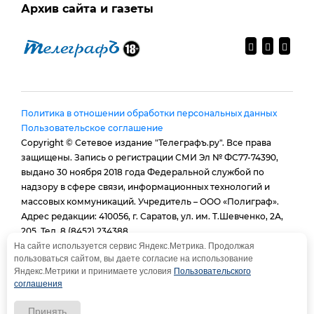
Архив сайта и газеты
Политика в отношении обработки персональных данных
Пользовательское соглашение
Copyright © Сетевое издание "Телеграфъ.ру". Все права
защищены. Запись о регистрации СМИ Эл № ФС77-74390,
выдано 30 ноября 2018 года Федеральной службой по
надзору в сфере связи, информационных технологий и
массовых коммуникаций. Учредитель – ООО «Полиграф».
Адрес редакции: 410056, г. Саратов, ул. им. Т.Шевченко, 2А,
205. Тел. 8 (8452) 234388.
E-mail:
provtelegraf@gmail.com
На сайте используется сервис Яндекс.Метрика. Продолжая
пользоваться сайтом, вы даете согласие на использование
И.о. главного редактора: Голубева Е. В.
Яндекс.Метрики и принимаете условия
Пользовательского
При использовании материалов сайта - гиперссылка
соглашения
обязательна
Принять