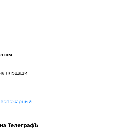
 этом
 на площади
ивопожарный
на ТелеграфЪ