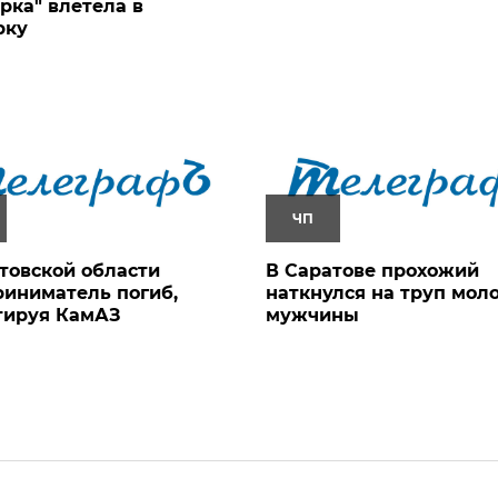
рка" влетела в
рку
ЧП
товской области
В Саратове прохожий
иниматель погиб,
наткнулся на труп мол
тируя КамАЗ
мужчины