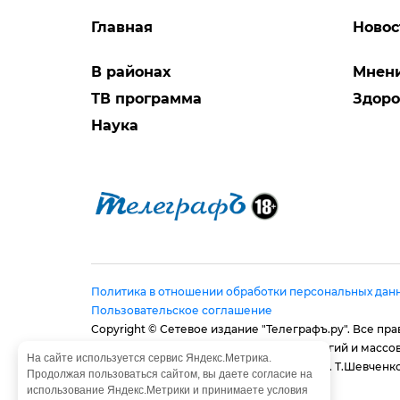
Главная
Новос
В районах
Мнен
ТВ программа
Здоро
Наука
Политика в отношении обработки персональных дан
Пользовательское соглашение
Copyright © Сетевое издание "Телеграфъ.ру". Все п
в сфере связи, информационных технологий и массо
На сайте используется сервис Яндекс.Метрика.
Адрес редакции: 410056, г. Саратов, ул. им. Т.Шевченко,
Продолжая пользоваться сайтом, вы даете согласие на
E-mail:
provtelegraf@gmail.com
использование Яндекс.Метрики и принимаете условия