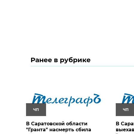
Ранее в рубрике
ЧП
ЧП
В Саратовской области
В Сара
"Гранта" насмерть сбила
выехав