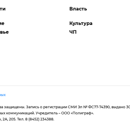
ти
Власть
ие
Культура
вье
ЧП
ных
рава защищены. Запись о регистрации СМИ Эл № ФС77-74390, выдано 3
вых коммуникаций. Учредитель – ООО «Полиграф».
 2А, 205. Тел. 8 (8452) 234388.