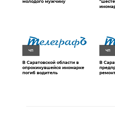
молодого мужчину
"шесте
инома
ЧП
ЧП
В Саратовской области в
В Сара
опрокинувшейся иномарке
предпр
погиб водитель
ремон