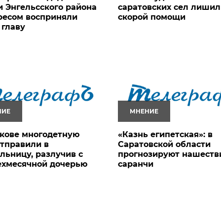
 Энгельсского района
саратовских сел лишил
ресом восприняли
скорой помощи
 главу
НИЕ
МНЕНИЕ
кове многодетную
«Казнь египетская»: в
тправили в
Саратовской области
льницу, разлучив с
прогнозируют нашеств
ехмесячной дочерью
саранчи