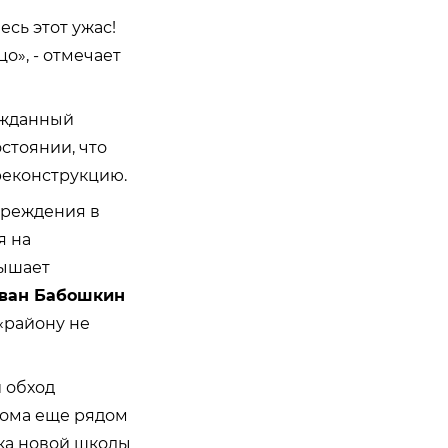
есь этот ужас!
о», - отмечает
ожданный
стоянии, что
реконструкцию.
чреждения в
я на
вышает
ван Бабошкин
«району не
 обход
 дома еще рядом
йка новой школы