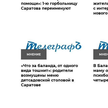
помощи»: 1-ю горбольницу
жители
Саратова переименуют
с инте
нового
МНЕНИЕ
МНЕ
«Что за баланда, от одного
В Бала
вида тошнит»: родители
маму о
возмущены меню
психбо
детсадовской столовой в
четыр
Саратове