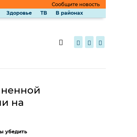
Сообщите новость
Здоровье
ТВ
В районах
олненной
ми на
ы убедить