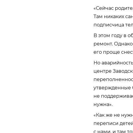
«Сейчас родител
Там никаких са
подписчица тел
В этом году в 
ремонт. Однако
его проще снес
Но аварийность
центре Заводск
переполненность
утвержденные 
не поддерживае
нужна».
«Как же не нуж
переписи детей.
с нами, и там т