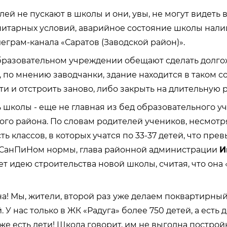
ей не пускают в школы и они, увы, не могут видеть в
нитарных условий, аварийное состояние школы налиц
еграм-канала «Саратов (Заводской район)».
образовательном учреждении обещают сделать долг
, по мнению заводчанки, здание находится в таком со
ти и отстроить заново, либо закрыть на длительную 
 школы - еще не главная из бед образовательного у
ого района. По словам родителей учеников, несмотр
 классов, в которых учатся по 33-37 детей, что пре
СанПиНом нормы, глава районной администрации
И
т идею строительства новой школы, считая, что она 
на! Мы, жители, второй раз уже делаем поквартирный
 У нас только в ЖК «Радуга» более 750 детей, а есть
оже есть дети! Школа говорит, им не выгодна постро