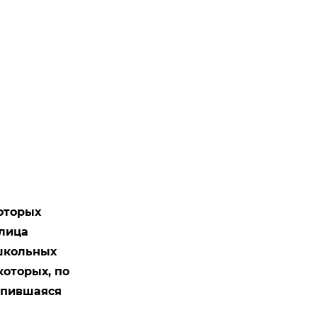
оторых
лица
 школьных
которых, по
упившаяся