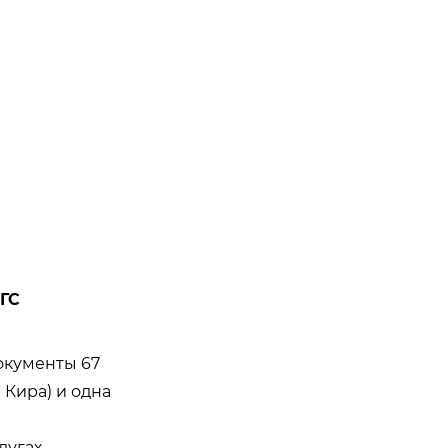
АГС
документы 67
 Кира) и одна
угах.