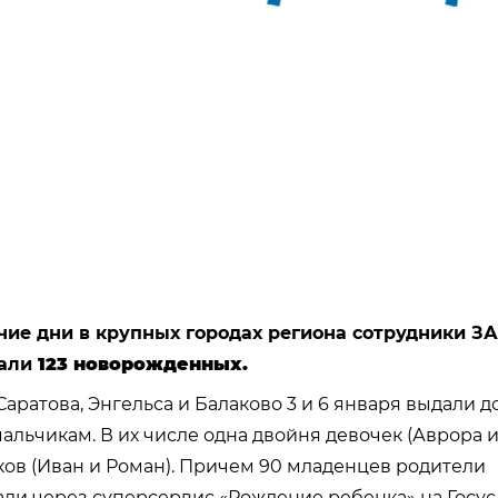
чие дни в крупных городах региона сотрудники З
вали
123 новорожденных.
Саратова, Энгельса и Балаково 3 и 6 января выдали 
альчикам. В их числе одна двойня девочек (Аврора и
ов (Иван и Роман). Причем 90 младенцев родители
ли через суперсервис «Рождение ребенка» на Госусл