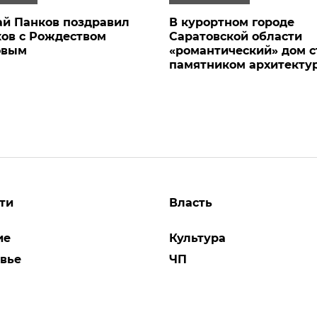
й Панков поздравил
В курортном городе
ов с Рождеством
Саратовской области
овым
«романтический» дом с
памятником архитекту
ти
Власть
ие
Культура
вье
ЧП