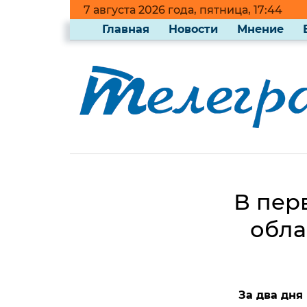
7 августа 2026 года, пятница, 17:44
Главная
Новости
Мнение
В пер
обла
За два дня