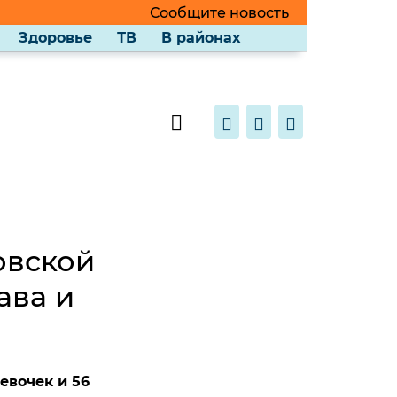
Сообщите новость
Здоровье
ТВ
В районах
овской
ава и
евочек и 56