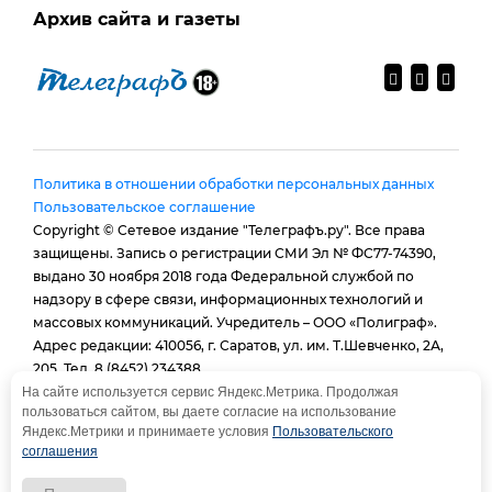
Архив сайта и газеты
Политика в отношении обработки персональных данных
Пользовательское соглашение
Copyright © Сетевое издание "Телеграфъ.ру". Все права
защищены. Запись о регистрации СМИ Эл № ФС77-74390,
выдано 30 ноября 2018 года Федеральной службой по
надзору в сфере связи, информационных технологий и
массовых коммуникаций. Учредитель – ООО «Полиграф».
Адрес редакции: 410056, г. Саратов, ул. им. Т.Шевченко, 2А,
205. Тел. 8 (8452) 234388.
E-mail:
provtelegraf@gmail.com
На сайте используется сервис Яндекс.Метрика. Продолжая
пользоваться сайтом, вы даете согласие на использование
И.о. главного редактора: Голубева Е. В.
Яндекс.Метрики и принимаете условия
Пользовательского
При использовании материалов сайта - гиперссылка
соглашения
обязательна