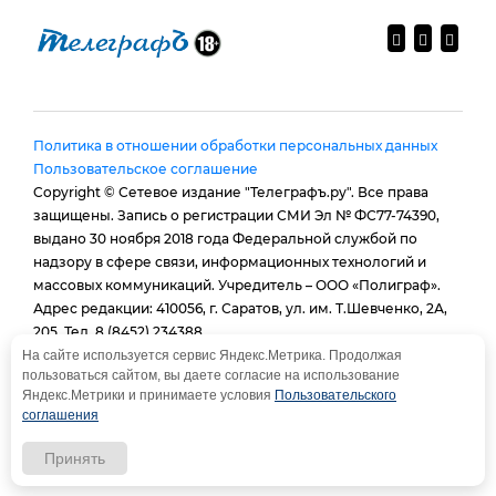
Политика в отношении обработки персональных данных
Пользовательское соглашение
Copyright © Сетевое издание "Телеграфъ.ру". Все права
защищены. Запись о регистрации СМИ Эл № ФС77-74390,
выдано 30 ноября 2018 года Федеральной службой по
надзору в сфере связи, информационных технологий и
массовых коммуникаций. Учредитель – ООО «Полиграф».
Адрес редакции: 410056, г. Саратов, ул. им. Т.Шевченко, 2А,
205. Тел. 8 (8452) 234388.
E-mail:
provtelegraf@gmail.com
На сайте используется сервис Яндекс.Метрика. Продолжая
пользоваться сайтом, вы даете согласие на использование
И.о. главного редактора: Голубева Е. В.
Яндекс.Метрики и принимаете условия
Пользовательского
При использовании материалов сайта - гиперссылка
соглашения
обязательна
Принять