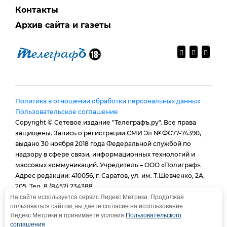
Контакты
Архив сайта и газеты
Политика в отношении обработки персональных данных
Пользовательское соглашение
Copyright © Сетевое издание "Телеграфъ.ру". Все права
защищены. Запись о регистрации СМИ Эл № ФС77-74390,
выдано 30 ноября 2018 года Федеральной службой по
надзору в сфере связи, информационных технологий и
массовых коммуникаций. Учредитель – ООО «Полиграф».
Адрес редакции: 410056, г. Саратов, ул. им. Т.Шевченко, 2А,
205. Тел. 8 (8452) 234388.
E-mail:
provtelegraf@gmail.com
На сайте используется сервис Яндекс.Метрика. Продолжая
пользоваться сайтом, вы даете согласие на использование
И.о. главного редактора: Голубева Е. В.
Яндекс.Метрики и принимаете условия
Пользовательского
При использовании материалов сайта - гиперссылка
соглашения