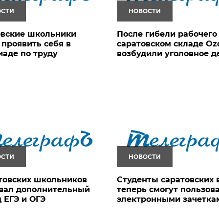
ОСТИ
НОВОСТИ
овские школьники
После гибели рабочего
 проявить себя в
саратовском складе Oz
аде по труду
возбудили уголовное д
ОСТИ
НОВОСТИ
товских школьников
Студенты саратовских 
овал дополнительный
теперь смогут пользов
 ЕГЭ и ОГЭ
электронными зачетка