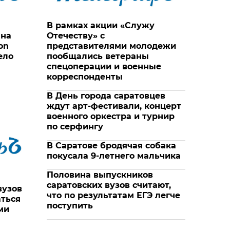
В рамках акции «Служу
 на
Отечеству» с
on
представителями молодежи
ело
пообщались ветераны
спецоперации и военные
корреспонденты
В День города саратовцев
ждут арт-фестивали, концерт
военного оркестра и турнир
по серфингу
В Саратове бродячая собака
покусала 9-летнего мальчика
Половина выпускников
саратовских вузов считают,
вузов
что по результатам ЕГЭ легче
аться
поступить
ми