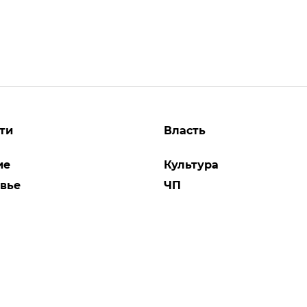
ти
Власть
ие
Культура
вье
ЧП