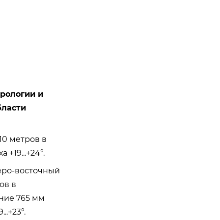
орологии и
бласти
10 метров в
+19...+24°.
веро-восточный
ов в
ние 765 мм
..+23°.