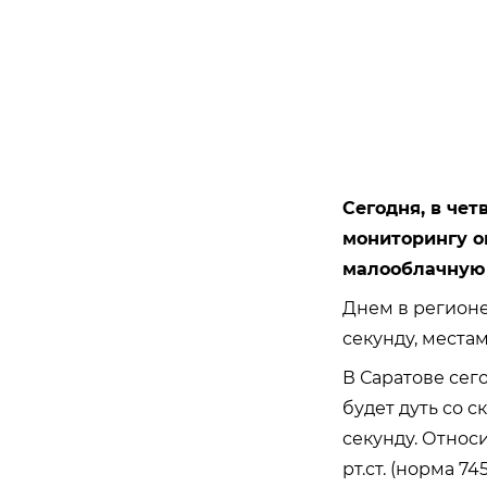
Сегодня, в чет
мониторингу о
малооблачную 
Днем в регионе
секунду, местам
В Саратове сег
будет дуть со с
секунду.
Относи
рт.ст. (норма 745