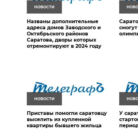
НОВОСТИ
НОВ
Названы дополнительные
Сарат
адреса домов Заводского и
смогут
Октябрьского районов
олимпи
Саратова, дворы которых
отремонтируют в 2024 году
НОВОСТИ
НОВ
Приставы помогли саратовцу
У сара
выселить из купленной
старт
квартиры бывшего жильца
период