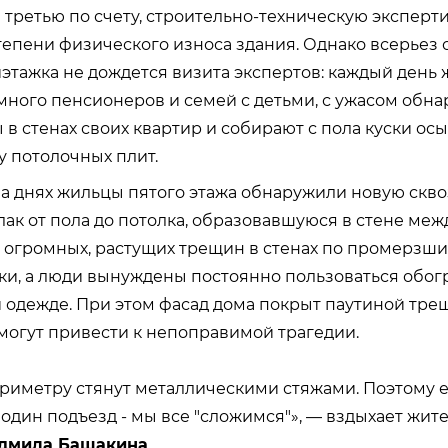
 третью по счету, строительно-техническую эксперт
епени физического износа здания. Однако всерьез о
этажка не дождется визита экспертов: каждый день 
много пенсионеров и семей с детьми, с ужасом обн
в стенах своих квартир и собирают с пола куски о
у потолочных плит.
на днях жильцы пятого этажа обнаружили новую скв
лак от пола до потолка, образовавшуюся в стене ме
а огромных, растущих трещин в стенах по промерзш
ки, а люди вынуждены постоянно пользоваться обог
й одежде. При этом фасад дома покрыт паутиной тре
огут привести к непоправимой трагедии.
риметру стянут металлическими стяжами. Поэтому ес
 один подъезд - мы все "сложимся"», — вздыхает жит
дмила Башакина
.