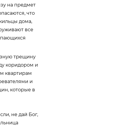
изу на предмет
пасаются, что
жильцы дома,
аруживают все
сыпающихся
озную трещину
жду коридором и
им квартирам
ревателями и
щин, которые в
ли, не дай Бог,
ельница