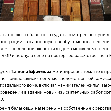
Саратовского областного суда, рассмотрев поступив
нистрации кассационную жалобу, отменила решение
овом проведении экспертизы дома межведомственн
БМР и вернула дело на повторное рассмотрение в 
судья
Татьяна Ефремова
мотивировала тем, что к п
 не привлекались члены межведомственной комисси
радального дома, включая нанимателей жилья. Такж
проведении в здании новых изыскательных работ ор
О.
ремя балаковцы намерены на собственные средства