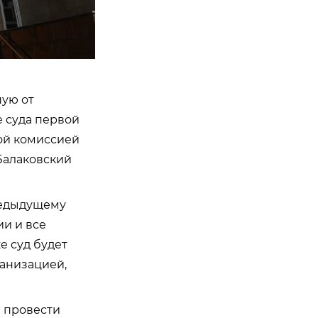
шую от
 суда первой
ой комиссией
Балаковский
редыдущему
и и все
е суд будет
ганизацией,
 провести