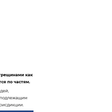
 трещинами как
ся по частям.
дей,
м подлежащим
юрисдикции.