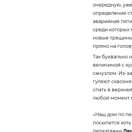
очередную, уже
определения ст
аварийная пяти
среди которых 
новые трещины 
прямо на голов
Так буквально 
величиной с ку
санузлом. Из-з
гуляют сквозня
спать в верхне
любой момент м
«Наш дом по пе
посыпется хоть
пятиэтажки
Лю