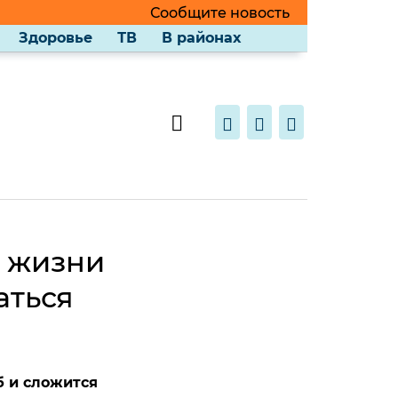
Сообщите новость
Здоровье
ТВ
В районах
я жизни
аться
б и сложится