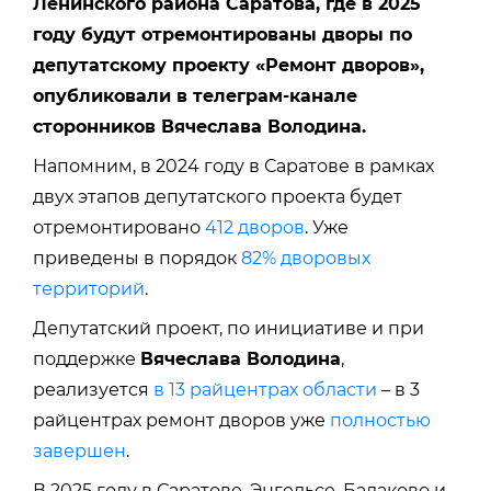
Ленинского района Саратова
, где в 2025
году будут отремонтированы дворы по
депутатскому проекту «Ремонт дворов»,
опубликовали в телеграм-канале
сторонников Вячеслава Володина.
Напомним,
в 2024 году
в Саратове в рамках
двух этапов депутатского проекта
будет
отремонтировано
412 дворов
. Уже
приведены в порядок
82% дворовых
территорий
.
Депутатский проект, по инициативе и при
поддержке
Вячеслава Володина
,
реализуется
в 13 райцентрах области
– в 3
райцентрах ремонт дворов уже
полностью
завершен
.
В 2025 году в Саратове, Энгельсе, Балаково и