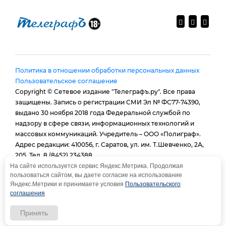
Политика в отношении обработки персональных данных
Пользовательское соглашение
Copyright © Сетевое издание "Телеграфъ.ру". Все права
защищены. Запись о регистрации СМИ Эл № ФС77-74390,
выдано 30 ноября 2018 года Федеральной службой по
надзору в сфере связи, информационных технологий и
массовых коммуникаций. Учредитель – ООО «Полиграф».
Адрес редакции: 410056, г. Саратов, ул. им. Т.Шевченко, 2А,
205. Тел. 8 (8452) 234388.
E-mail:
provtelegraf@gmail.com
На сайте используется сервис Яндекс.Метрика. Продолжая
пользоваться сайтом, вы даете согласие на использование
И.о. главного редактора: Голубева Е. В.
Яндекс.Метрики и принимаете условия
Пользовательского
При использовании материалов сайта - гиперссылка
соглашения
обязательна
Принять