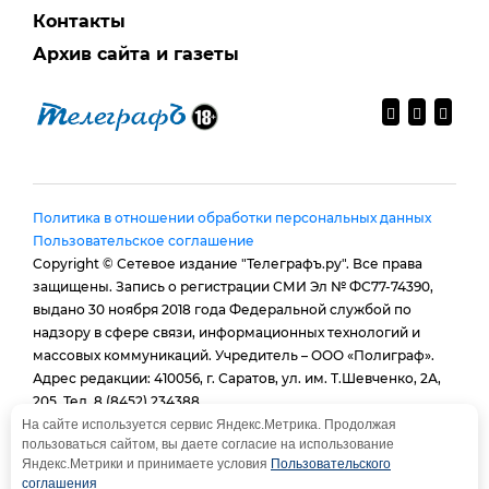
Контакты
Архив сайта и газеты
Политика в отношении обработки персональных данных
Пользовательское соглашение
Copyright © Сетевое издание "Телеграфъ.ру". Все права
защищены. Запись о регистрации СМИ Эл № ФС77-74390,
выдано 30 ноября 2018 года Федеральной службой по
надзору в сфере связи, информационных технологий и
массовых коммуникаций. Учредитель – ООО «Полиграф».
Адрес редакции: 410056, г. Саратов, ул. им. Т.Шевченко, 2А,
205. Тел. 8 (8452) 234388.
E-mail:
provtelegraf@gmail.com
На сайте используется сервис Яндекс.Метрика. Продолжая
пользоваться сайтом, вы даете согласие на использование
И.о. главного редактора: Голубева Е. В.
Яндекс.Метрики и принимаете условия
Пользовательского
При использовании материалов сайта - гиперссылка
соглашения