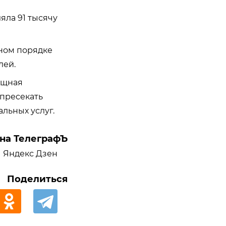
яла 91 тысячу
ьном порядке
лей.
ищная
 пресекать
льных услуг.
на ТелеграфЪ
Яндекс Дзен
Поделиться