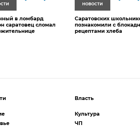
ОСТИ
НОВОСТИ
нный в ломбард
Саратовских школьник
н саратовец сломал
познакомили с блокад
ожительнице
рецептами хлеба
ти
Власть
ие
Культура
вье
ЧП