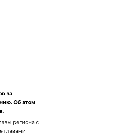
ов за
нию. Об этом
а.
лавы региона с
е главами