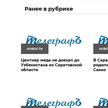
Ранее в рубрике
НОВОСТИ
НОВ
Центнер меда не доехал до
В Сара
Узбекистана из Саратовской
родили
области
Сакко