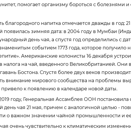
нитет, помогает организму бороться с болезнями 
ь благородного напитка отмечается дважды в год: 21 
й появилась зимняя дата: в 2004 году в Мумбаи (Ин
ародный день чая, а спустя год определились с дато
 знаменитым событием 1773 года, которое получило 
епитие». Американские колонисты 16 декабря устро
в налога на чай, введенного Великобританией. Они
 гавань Бостона. Спустя более двух веков производи
ть внимание мирового сообщества на проблемы вы
и привело к появлению в календаре новой даты.
в 2019 году, Генеральная Ассамблея ООН постановила 
день чая 21 мая, причем с аналогичной целью - п
ти о важном значении чайной промышленности и ее
чая очень чувствительно к климатическим изменен