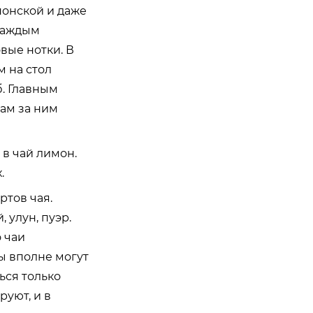
понской и даже
 каждым
вые нотки. В
м на стол
б. Главным
рам за ним
в чай лимон.
.
ртов чая.
 улун, пуэр.
 чаи
ы вполне могут
ться только
руют, и в