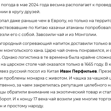
 погода в мае 2024 года весьма располагает к пров
ии в кругу друзей.
опал даже раньше чем в Европу, но только на терри
шествовавшие по Китаю казачьи атаманы попробова
зли его с собой. Завозили чай и из Монголии.
агородный согревающий напиток доставили только в 1
м монгольского хана. Царю чай очень понравился, и
. Однако логистика в те времена была крайне сложна,
а царском столе чай оказался только в 1665 году. В 
ивез русский посол из Китая
Иван Перфильев
. През
 проблемы монарха с животом. И чашка за чашкой 
ственно, за чаем закрепилась репутация целебного н
цы обратили внимание на экзотический товар и ста
борот. И к концу 17 века чай возили уже многие торгов
н и простому народу.