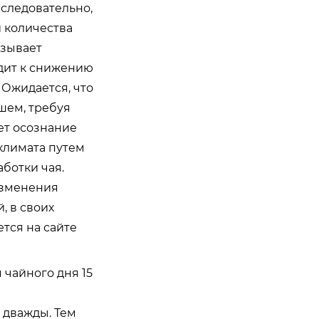
 следовательно,
 количества
азывает
одит к снижению
 Ожидается, что
шем, требуя
ет осознание
климата путем
ботки чая.
изменения
, в своих
тся на сайте
 чайного дня 15
 дважды. Тем