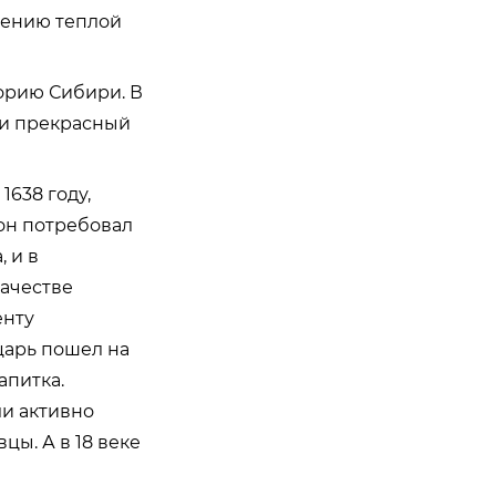
едению теплой
торию Сибири. В
ли прекрасный
638 году,
 он потребовал
 и в
качестве
енту
царь пошел на
апитка.
ли активно
цы. А в 18 веке