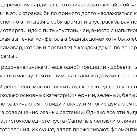
 церемония кардинально отличалась от китайской, я
ли в этих странах было принято долго наслаждаться
тепенно впитывая в себя аромат и вкус, раскрывая но
 отвергли идею пить «пустой» чай, вместе с напитко
кая выпечка, конфеты, а в бедных домах хотя бы хле
 самовар, который появился в каждом доме, по вече
 семья.
 родоначальниками еще одной традиции - добавлять 
сть в чашку ломтик лимона стали и в других странах
 день невозможно сосчитать, сколько существует со
колько основных категорий: черный, зеленый, белый,
о различаются по виду и вкусу, и многие думают, что
з совершенно разных растений. Однако все эти вид
 листочков одного куста (Camellia sinensis) и отлича
готовления. Их сушат, вялят, прожаривают, ферменти