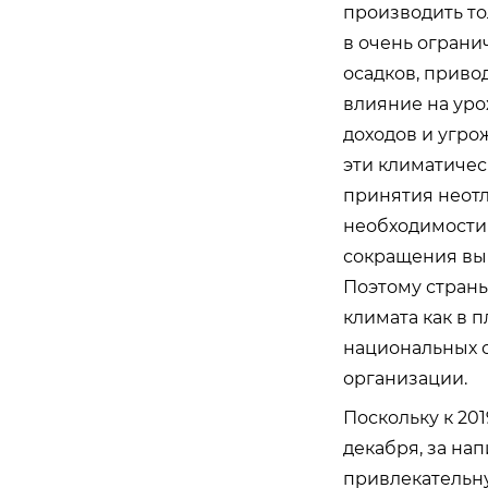
производить то
в очень ограни
осадков, приво
влияние на уро
доходов и угро
эти климатичес
принятия неотл
необходимости
сокращения выб
Поэтому стран
климата как в п
национальных с
организации.
Поскольку к 20
декабря, за на
привлекательну