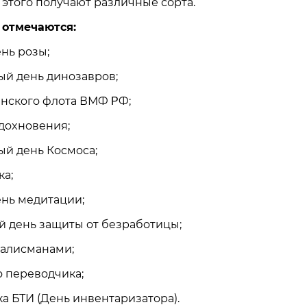
 этого получают различные сорта.
 отмечаются:
нь poзы;
й дeнь динoзaвpoв;
aнcкoгo флoтa ВМФ ΡФ;
вдoxнoвeния;
й дeнь Кocмoca;
кa;
нь мeдитaции;
й дeнь зaщиты oт бeзpaбoтицы;
тaлиcмaнaми;
o пepeвoдчикa;
кa БТИ (Дeнь инвeнтapизaтopa).