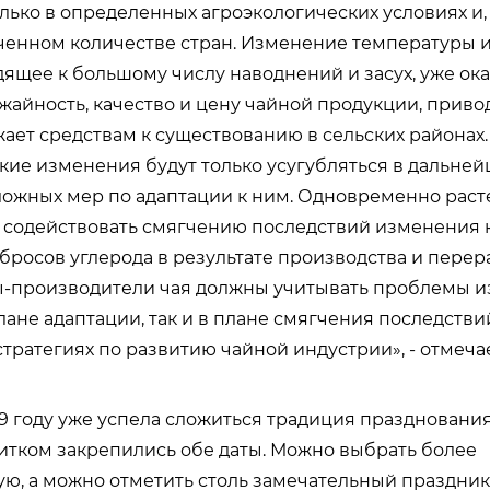
лько в определенных агроэкологических условиях и,
ченном количестве стран. Изменение температуры и
дящее к большому числу наводнений и засух, уже ок
жайность, качество и цену чайной продукции, прив
жает средствам к существованию в сельских районах.
кие изменения будут только усугубляться в дальней
ожных мер по адаптации к ним. Одновременно раст
 содействовать смягчению последствий изменения 
росов углерода в результате производства и перера
ы-производители чая должны учитывать проблемы 
лане адаптации, так и в плане смягчения последствий
тратегиях по развитию чайной индустрии», - отмечае
19 году уже успела сложиться традиция празднования
питком закрепились обе даты. Можно выбрать более
ю, а можно отметить столь замечательный праздник