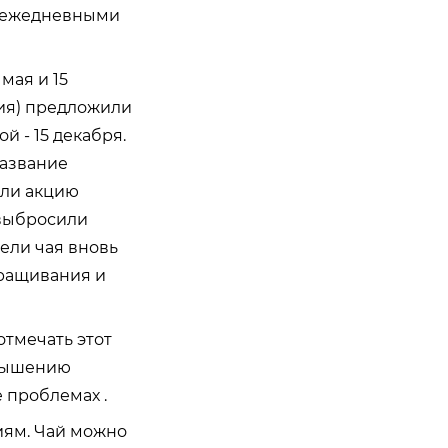
и ежедневными
мая и 15
дия) предложили
й - 15 декабря.
название
или акцию
 выбросили
тели чая вновь
ращивания и
отмечать этот
овышению
 проблемах .
иям. Чай можно