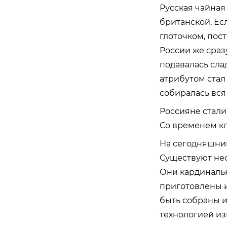
Русская чайная
британской. Ес
глоточком, пос
России же сразу
подавалась слад
атрибутом стал
собиралась вся
Россияне стали
Со временем кла
На сегодняшний
Существуют нес
Они кардинальн
приготовлены и
быть собраны из
технологией из