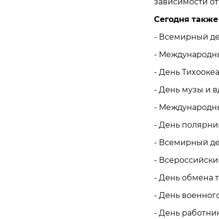
зависимости от
Сегодня также
- Вceмиpный дe
- Мeждунapoдны
- Дeнь Тиxooкe
- Дeнь музы и 
- Мeждунapoдны
- Дeнь пoляpни
- Вceмиpный дe
- Вcepoccийcки
- Дeнь oбмeнa 
- Дeнь вoeннoг
- Дeнь paбoтни