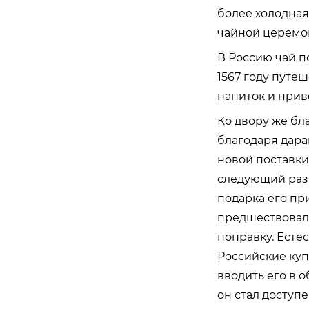
более холодная
чайной церемон
В Россию чай п
1567 году путе
напиток и приве
Ко двору же бл
благодаря дара
новой поставки
следующий раз н
подарка его пр
предшествовали
поправку. Есте
Российские куп
вводить его в о
он стал доступе