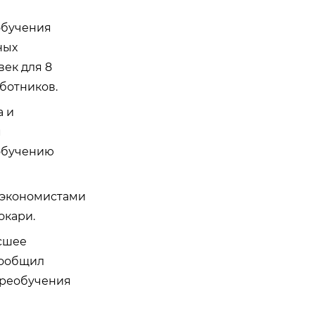
обучения
ных
ек для 8
ботников.
а и
м
обучению
 экономистами
окари.
сшее
сообщил
переобучения