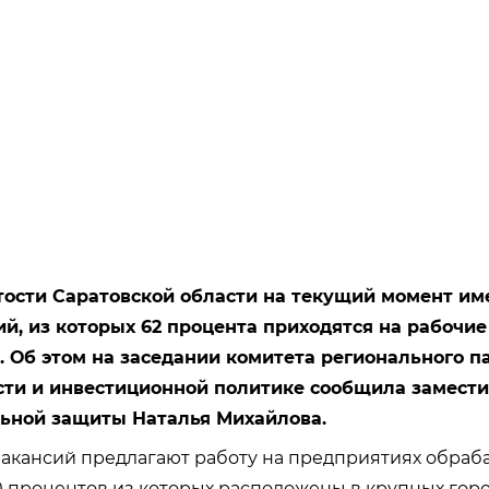
тости Саратовской области на текущий момент им
й, из которых 62 процента приходятся на рабочие
. Об этом на заседании комитета регионального п
и и инвестиционной политике сообщила замести
льной защиты Наталья Михайлова.
вакансий предлагают работу на предприятиях обра
0 процентов из которых расположены в крупных горо