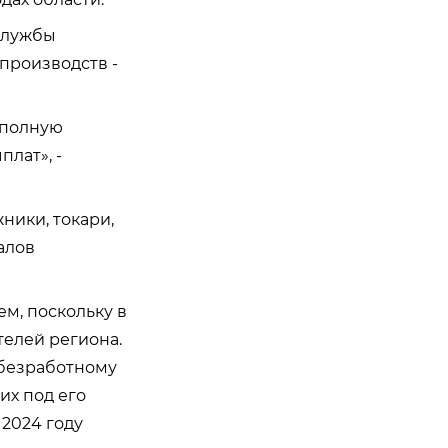
службы
производств -
 полную
лат», -
ники, токари,
алов
м, поскольку в
телей региона.
 безработному
их под его
 2024 году