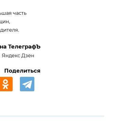
ьшая часть
щин,
одителя.
на ТелеграфЪ
Яндекс Дзен
Поделиться