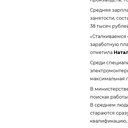
Средняя зарпла
занятости, сос
38 тысяч рублей
«Сталкиваемся 
заработную пла
отметила
Ната
Среди специали
электромонтер
максимальная 
В министерстве
поисках работы
В среднем люди
стараются сраз
квалификацию, 