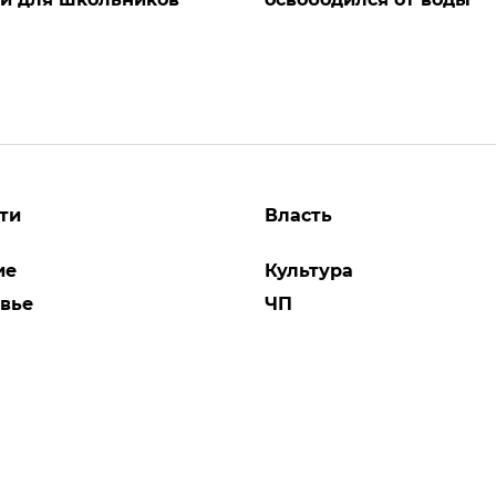
ти
Власть
ие
Культура
вье
ЧП