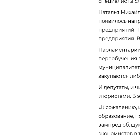
специалисты сл
Наталья Михайл
появилось нап
предприятий. Т
предприятий. В
Парламентарии
переобучения в
муниципалитет
закупаются либ
И депутаты, и 
и юристами. В 
«К сожалению, 
образование, п
зампред облду
экономистов в т