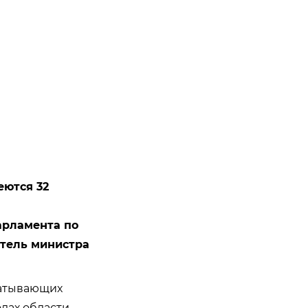
еются 32
арламента по
тель министра
батывающих
дах области.