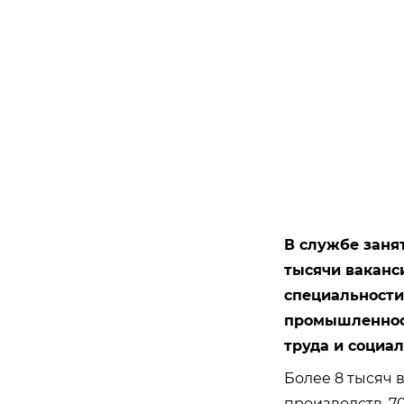
В службе заня
тысячи ваканси
специальности
промышленност
труда и социа
Более 8 тысяч 
производств, 7