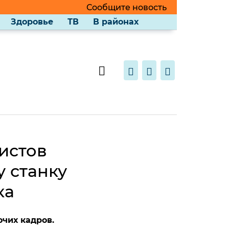
Сообщите новость
Здоровье
ТВ
В районах
истов
у станку
ка
чих кадров.