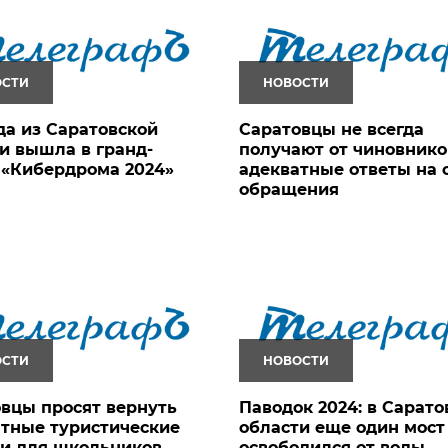
ОСТИ
НОВОСТИ
а из Саратовской
Саратовцы не всегда
и вышла в гранд-
получают от чиновнико
 «Кибердрома 2024»
адекватные ответы на 
обращения
ОСТИ
НОВОСТИ
вцы просят вернуть
Паводок 2024: в Сарато
тные туристические
области еще один мост
и для школьников
освободился от воды