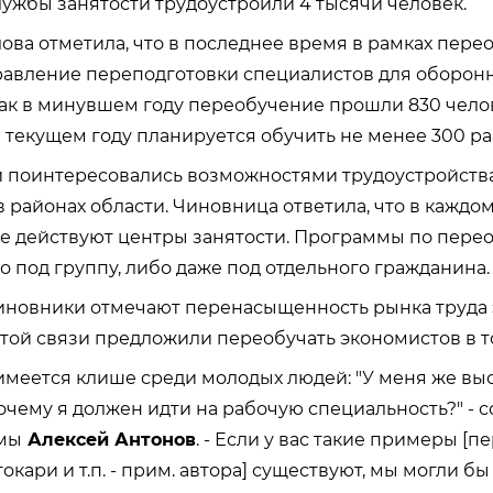
ужбы занятости трудоустроили 4 тысячи человек.
ова отметила, что в последнее время в рамках пере
равление переподготовки специалистов для оборон
ак в минувшем году переобучение прошли 830 челов
 текущем году планируется обучить не менее 300 ра
 поинтересовались возможностями трудоустройств
 районах области. Чиновница ответила, что в каждо
е действуют центры занятости. Программы по пере
о под группу, либо даже под отдельного гражданина.
чиновники отмечают перенасыщенность рынка труда
этой связи предложили переобучать экономистов в т
имеется клише среди молодых людей: "У меня же вы
очему я должен идти на рабочую специальность?" - 
мы
Алексей Антонов
. - Если у вас такие примеры [
окари и т.п. - прим. автора] существуют, мы могли бы