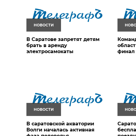
НОВОСТИ
НОВ
В Саратове запретят детям
Команд
брать в аренду
област
электросамокаты
финал
НОВОСТИ
НОВ
В саратовской акватории
Сарато
Волги началась активная
беспла
фаза половодья
поездк