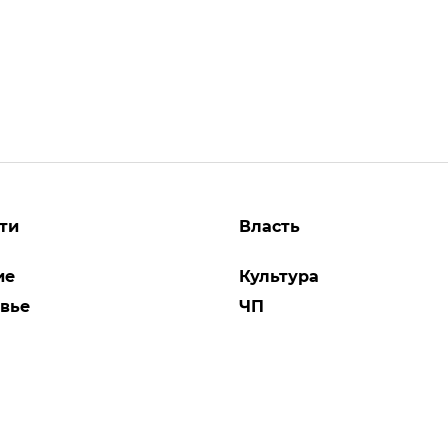
ти
Власть
ие
Культура
вье
ЧП