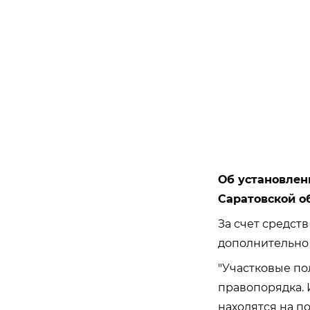
Об установлен
Саратовской о
За счет средст
дополнительно 
"Участковые по
правопорядка. 
находятся на п