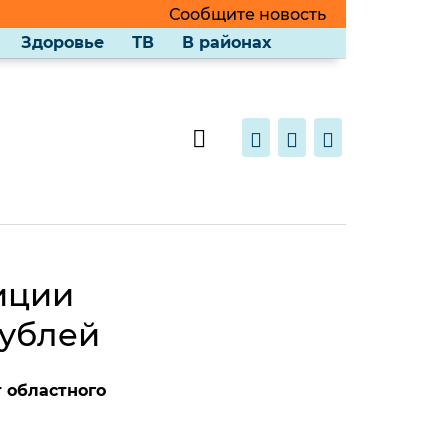
Сообщите новость
Здоровье
ТВ
В районах
иции
рублей
 областного