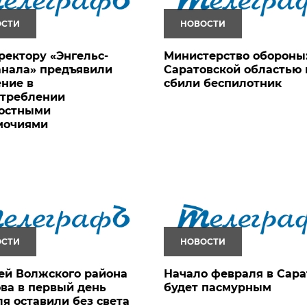
ОСТИ
НОВОСТИ
ректору «Энгельс-
Министерство обороны:
анала» предъявили
Саратовской областью
ние в
сбили беспилотник
отреблении
остными
мочиями
ОСТИ
НОВОСТИ
ей Волжского района
Начало февраля в Сара
ва в первый день
будет пасмурным
я оставили без света