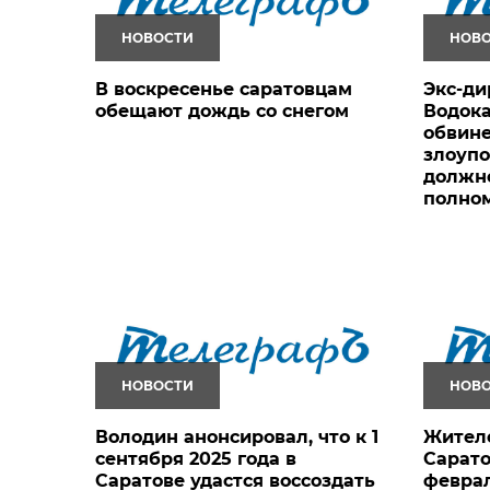
НОВОСТИ
НОВ
В воскресенье саратовцам
Экс-ди
обещают дождь со снегом
Водок
обвине
злоуп
должн
полно
НОВОСТИ
НОВ
Володин анонсировал, что к 1
Жител
сентября 2025 года в
Сарато
Саратове удастся воссоздать
феврал