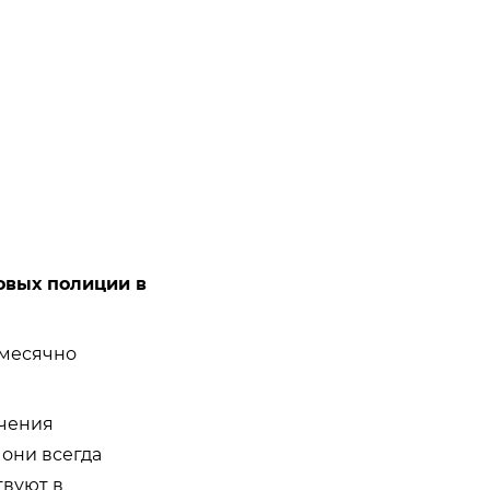
овых полиции в
емесячно
ечения
они всегда
твуют в