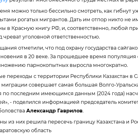
емя можно только бессильно смотреть, как гибнут 
ытами рогатых мигрантов. Дать им отпор никто не им
ны в Красную книгу РФ, и, соответственно, любой п
 чреват уголовной ответственностью.
щания отметили, что под охрану государства сайгако
зновения в 20 веке. За прошедшее время популяция 
множению парнокопытных выросла многократно.
е переходы с территории Республики Казахстан в 
н миграции совершает самая большая Волго-Уральск
ая по последним имеющимся данным (2024 года) насч
й», - поделился информацией председатель комитет
боловства
Александр Гаврилов
.
ы из них решила пересечь границу Казахстана и Ро
Саратовскую область