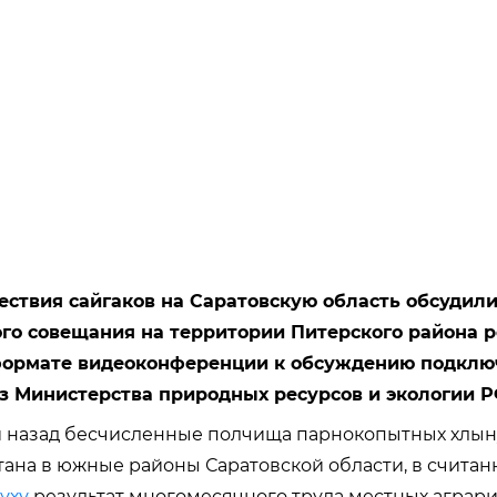
ствия сайгаков на Саратовскую область обсудили
ого совещания на территории Питерского района 
формате видеоконференции к обсуждению подклю
з Министерства природных ресурсов и экологии Р
й назад бесчисленные полчища парнокопытных хлын
тана в южные районы Саратовской области, в счита
уху
результат многомесячного труда местных аграри