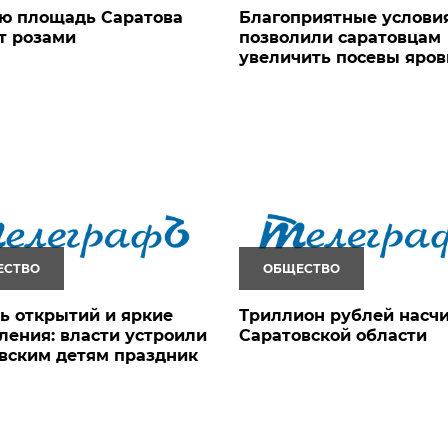
ю площадь Саратова
Благоприятные услови
т розами
позволили саратовцам
увеличить посевы яро
ЕСТВО
ОБЩЕСТВО
ь открытий и яркие
Триллион рублей насчи
ления: власти устроили
Саратовской области
вским детям праздник