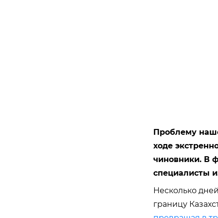
Проблему наше
ходе экстренн
чиновники. В 
специалисты и
Несколько дне
границу Казахс
превращая в тр