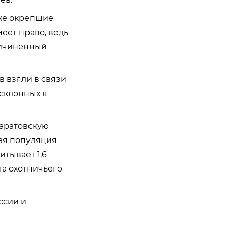
уже окрепшие
еет право, ведь
ричиненный
в взяли в связи
склонных к
Саратовскую
ая популяция
итывает 1,6
а охотничьего
ссии и