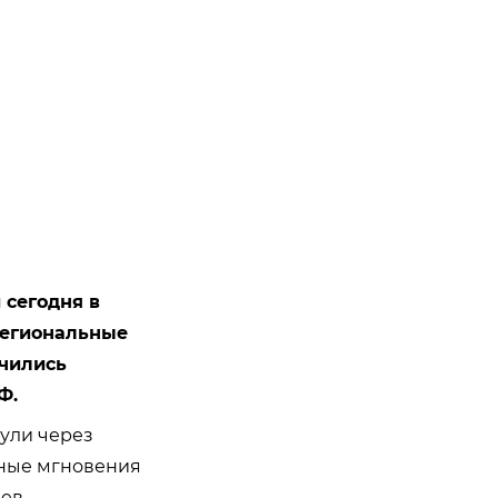
 сегодня в
региональные
чились
Ф.
ули через
нные мгновения
ев.