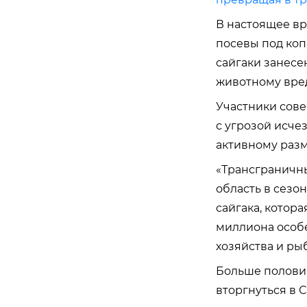
В настоящее вр
посевы под коп
сайгаки занесе
животному вред
Участники сове
с угрозой исче
активному раз
«Трансграничны
область в сезо
сайгака, котор
миллиона особе
хозяйства и ры
Больше половин
вторгнуться в 