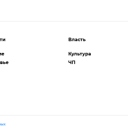
ти
Власть
ие
Культура
вье
ЧП
ных