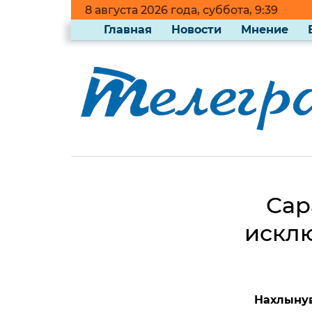
8 августа 2026 года, суббота, 9:39
Главная
Новости
Мнение
Сар
исклю
Нахлынув