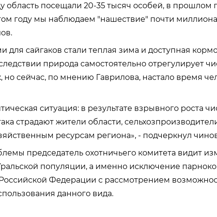
ду область посещали 20-35 тысяч особей, в прошлом г
 этом году мы наблюдаем "нашествие" почти миллиона 
ов.
 для сайгаков стали теплая зима и доступная кормо
следствии природа самостоятельно отрегулирует ч
 но сейчас, по мнению Гаврилова, настало время че
тическая ситуация: в результате взрывного роста ч
ака страдают жители области, сельхозпроизводител
зяйственным ресурсам региона», - подчеркнул чино
емы председатель охотничьего комитета видит из
Уральской популяции, а именно исключение парноко
 Российской Федерации с рассмотрением возможно
пользования данного вида.