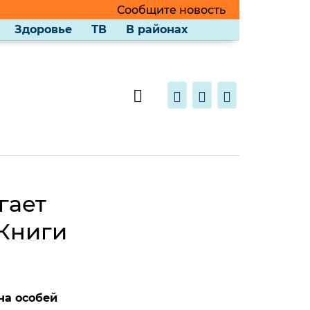
Сообщите новость
Здоровье
ТВ
В районах
гает
 Книги
на особей