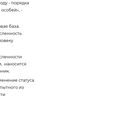
оду - порядка
особей», -
вая база.
исленность
ловеку
исленности
и, наносится
вник.
менение статуса
пытного из
сти