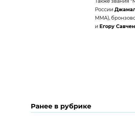
Также звания "
России
Джамал
ММА), бронзов
и
Егору Савчен
Ранее в рубрике