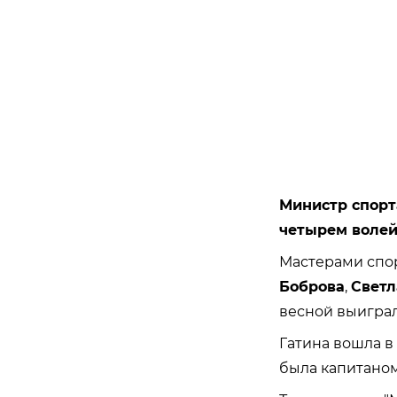
Министр спорт
четырем волей
Мастерами спор
Боброва
,
Светл
весной выигра
Гатина вошла в
была капитано