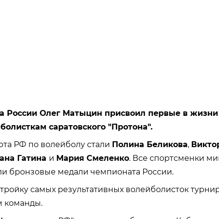
а России Олег Матыцин присвоил первые в жизни
болисткам саратовского "Протона".
та РФ по волейболу стали
Полина Беликова
,
Викто
ана Гатина
и
Мария Смеленко
. Все спортсменки м
ли бронзовые медали чемпионата России.
 тройку самых результативных волейболисток турни
м команды.