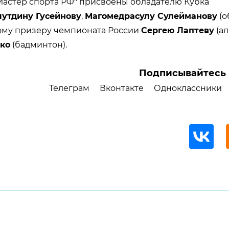
Мастер спорта РФ" присвоены обладателю Кубка
утдину Гусейнову
,
Магомедрасулу Сулейманову
(о
ому призеру чемпионата России
Сергею Лаптеву
(ал
ко
(бадминтон).
Подписывайтесь 
Телеграм
Вконтакте
Одноклассники