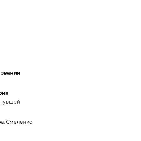
 звания
рия
инувшей
ра, Смеленко