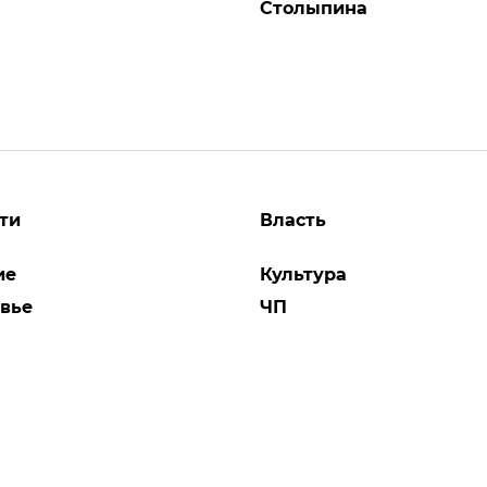
Столыпина
ти
Власть
ие
Культура
вье
ЧП