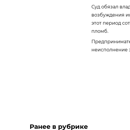
Суд обязал вла
возбуждения ис
этот период со
пломб.
Предпринимате
неисполнение з
Ранее в рубрике