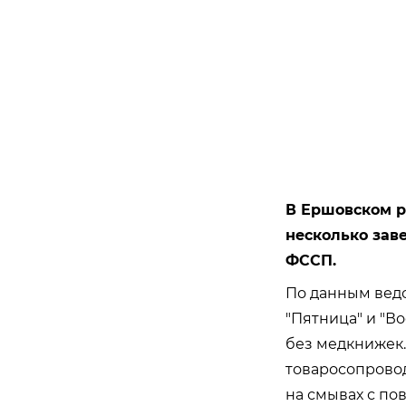
В Ершовском р
несколько зав
ФССП.
По данным вед
"Пятница" и "Во
без медкнижек.
товаросопровод
на смывах с по