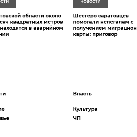
ОСТИ
НОВОСТИ
товской области около
Шестеро саратовцев
сяч квадратных метров
помогали нелегалам с
находятся в аварийном
получением миграцион
нии
карты: приговор
ти
Власть
ие
Культура
вье
ЧП