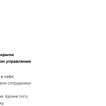
акрыли
ном управлении
 в кафе
тали сотрудники
. Кроме того,
у.