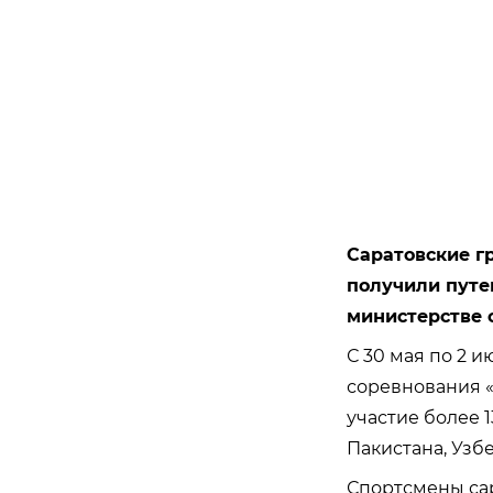
Саратовские г
получили путе
министерстве 
С 30 мая по 2 
соревнования «
участие более 1
Пакистана, Узбе
Спортсмены са