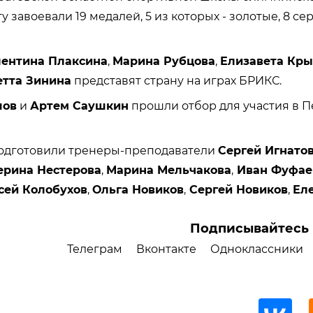
 завоевали 19 медалей, 5 из которых - золотые, 8 се
ентина Плаксина
,
Марина Рубцова
,
Елизавета Кры
етта Зинина
представят страну на играх БРИКС.
шов
и
Артем Саушкин
прошли отбор для участия в 
одготовили тренеры-преподаватели
Сергей Игнато
ерина Нестерова
,
Марина Мельчакова
,
Иван Фуфае
сей Колобухов
,
Ольга Новиков
,
Сергей Новиков
,
Ел
Подписывайтесь 
Телеграм
Вконтакте
Одноклассники