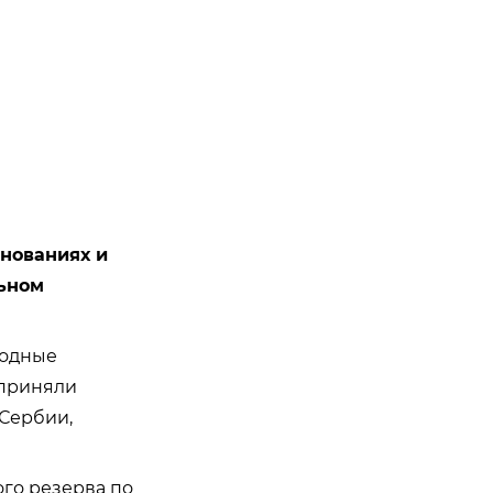
нованиях и
льном
родные
 приняли
 Сербии,
го резерва по