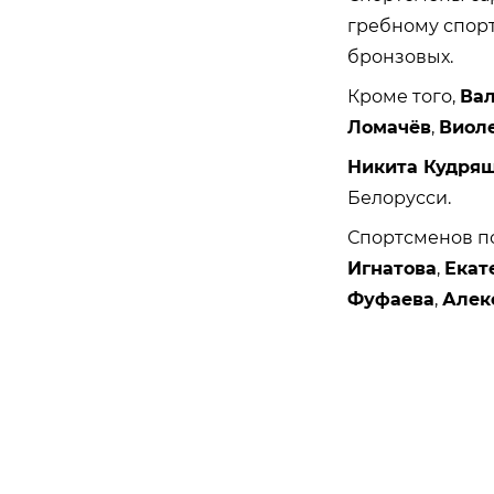
гребному спорту
бронзовых.
Кроме того,
Вал
Ломачёв
,
Виол
Никита Кудря
Белорусси.
Спортсменов п
Игнатова
,
Екат
Фуфаева
,
Алек