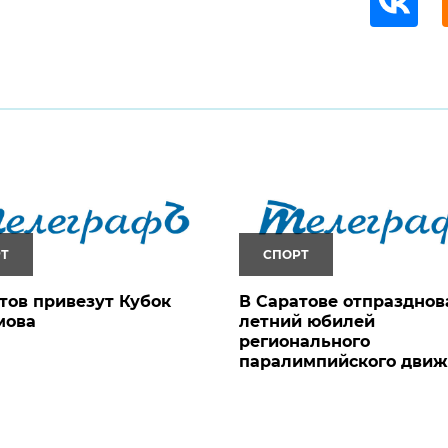
Т
СПОРТ
тов привезут Кубок
В Саратове отпразднов
мова
летний юбилей
регионального
паралимпийского дви