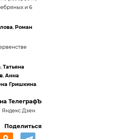
ребряных и 6
лова
,
Роман
Первенстве
в
,
Татьяна
в
,
Анна
ена Гришкина
.
на ТелеграфЪ
Яндекс Дзен
Поделиться