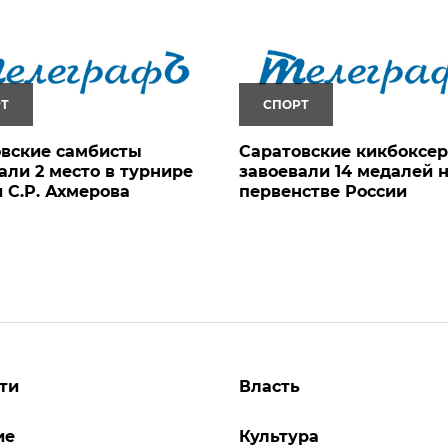
Т
СПОРТ
вские самбисты
Саратовские кикбоксе
али 2 место в турнире
завоевали 14 медалей 
 С.Р. Ахмерова
первенстве России
ти
Власть
ие
Культура