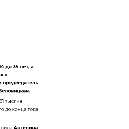
 до 35 лет, а
х в
и председатель
Беловицкая.
81 тысяча
то до конца года
верила
Ангелина