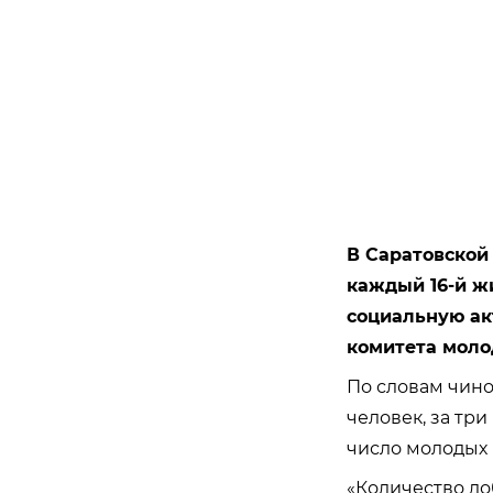
В Саратовской 
каждый 16-й жи
социальную ак
комитета моло
По словам чино
человек, за три
число молодых 
«Количество до