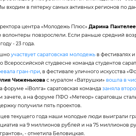
 Мы входим в пятерку самых активных регионов по д
иректора центра «Молодежь Плюс»
Дарина Пантелее
е волонтеры повзрослели. Если раньше средний воз
 году - 23 года.
ешно
участвует саратовская молодежь
в фестивалях и
 во Всероссийской студвесне команда студентов сара
оевала гран-при
, в фестивале уличного искусства «
лия Чиженькова
с муралом «Ватрушки»
вошла в чи
На форуме «iВолга» саратовская команда
заняла второ
зачете, а на форуме ПФО «Метеор» саратовцы стали
ержку получили пять проектов.
яцев текущего года наши молодые люди выиграли г
циатив на 9 миллионов рублей и на 75 миллионов р
грантов», - отметила Беловицкая.