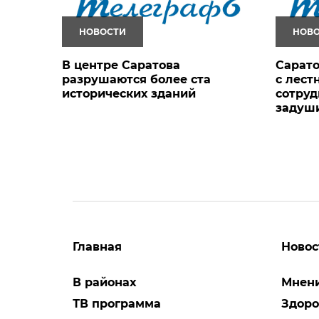
НОВОСТИ
НОВ
В центре Саратова
Сарато
разрушаются более ста
с лест
исторических зданий
сотруд
задуш
Главная
Новос
В районах
Мнен
ТВ программа
Здоро