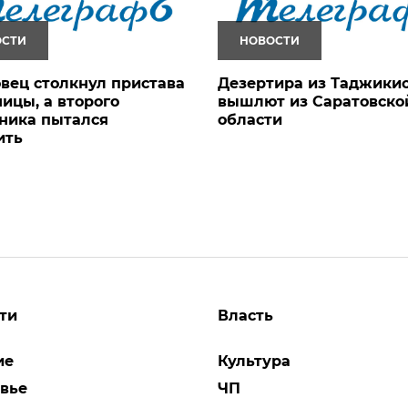
ОСТИ
НОВОСТИ
вец столкнул пристава
Дезертира из Таджики
ницы, а второго
вышлют из Саратовско
ника пытался
области
ить
ти
Власть
ие
Культура
вье
ЧП