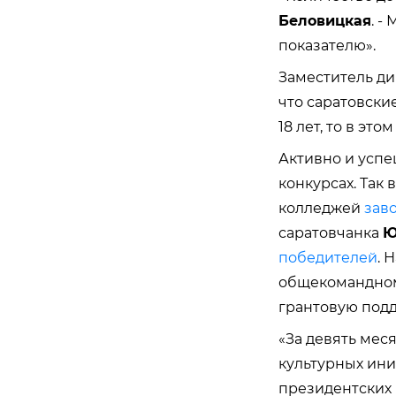
Беловицкая
. -
показателю».
Заместитель д
что саратовски
18 лет, то в этом
Активно и усп
конкурсах. Так
колледжей
зав
саратовчанка
Ю
победителей
. 
общекомандном 
грантовую подд
«За девять мес
культурных ини
президентских 