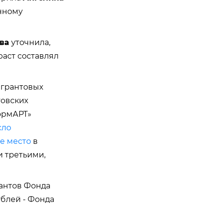
анному
ва
уточнила,
раст составлял
 грантовых
товских
ФормАРТ»
сло
е место
в
 третьими,
рантов Фонда
ублей - Фонда